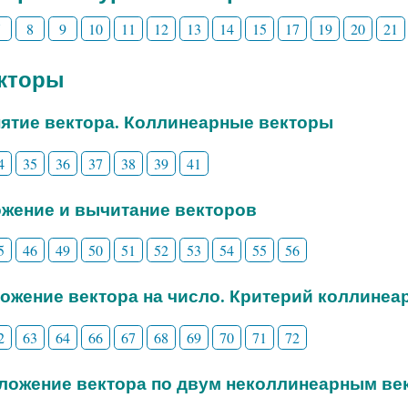
7
8
9
10
11
12
13
14
15
17
19
20
21
екторы
нятие вектора. Коллинеарные векторы
4
35
36
37
38
39
41
ожение и вычитание векторов
5
46
49
50
51
52
53
54
55
56
ножение вектора на число. Критерий коллинеа
2
63
64
66
67
68
69
70
71
72
зложение вектора по двум неколлинеарным ве