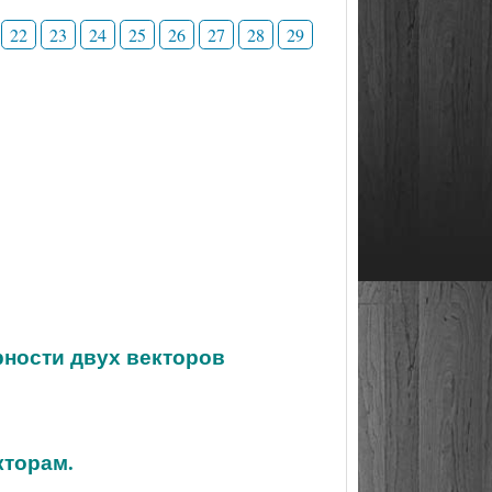
22
23
24
25
26
27
28
29
рности двух векторов
кторам.