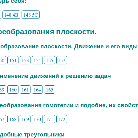
рь себя!
148 4B
148 5C
Преобразования плоскости.
еобразование плоскости. Движение и его виды
50
151
153
154
155
157
рименение движений к решению задач
59
160
161
164
165
реобразования гомотетии и подобия, их свойс
67
168
169
170
171
172
одобные треугольники