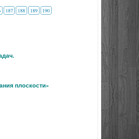
6
187
188
189
190
адач.
ания плоскости»