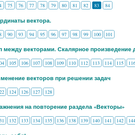
4
75
76
77
78
79
80
81
82
83
84
ординаты вектора.
8
90
93
94
95
96
97
98
99
100
101
ол между векторами. Скалярное произведение 
04
105
106
107
108
109
110
112
113
114
115
11
именение векторов при решении задач
22
124
126
127
128
ражнения на повторение раздела «Векторы»
31
132
133
134
135
136
138
139
140
141
142
14