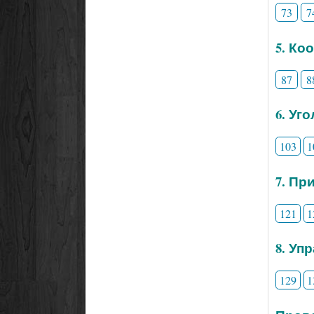
73
7
5. Ко
87
8
6. Уг
103
1
7. Пр
121
1
8. Уп
129
1