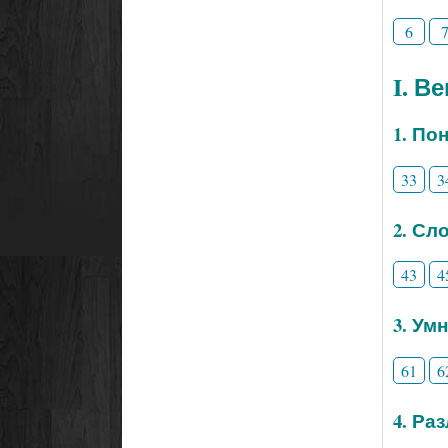
6
I. В
1. По
33
3
2. Сл
43
4
3. Ум
61
6
4. Ра