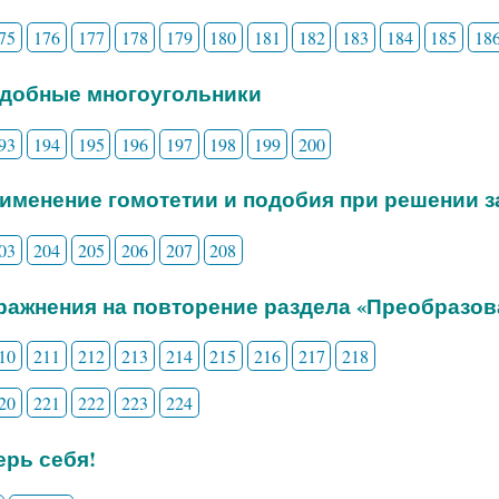
75
176
177
178
179
180
181
182
183
184
185
18
одобные многоугольники
93
194
195
196
197
198
199
200
рименение гомотетии и подобия при решении з
03
204
205
206
207
208
пражнения на повторение раздела «Преобразов
10
211
212
213
214
215
216
217
218
20
221
222
223
224
рь себя!