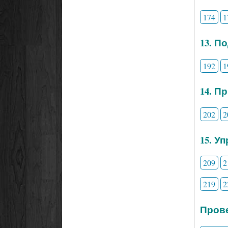
174
1
13. П
192
1
14. П
202
2
15. У
209
2
219
2
Прове