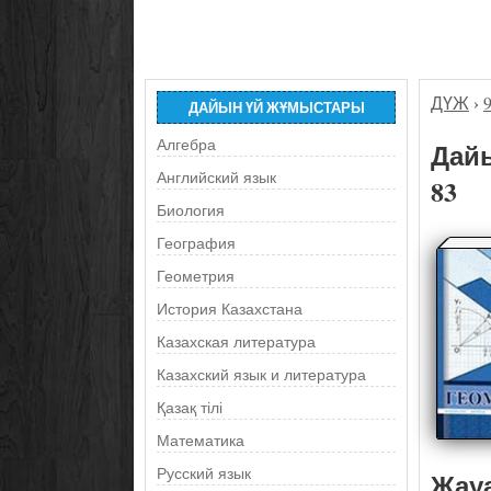
ДҮЖ
›
ДАЙЫН ҮЙ ЖҰМЫСТАРЫ
Алгебра
Дайы
Английский язык
83
Биология
География
Геометрия
История Казахстана
Казахская литература
Казахский язык и литература
Қазақ тілі
Математика
Русский язык
Жау