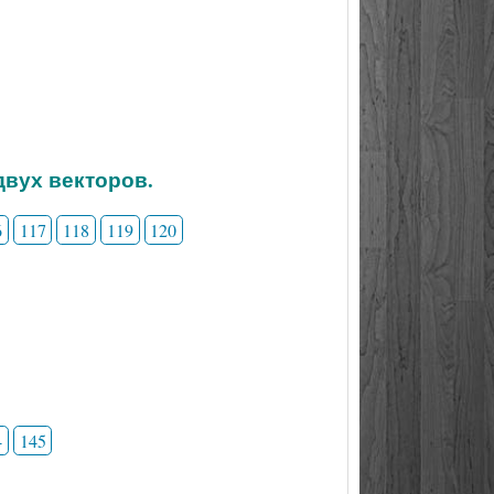
двух векторов.
6
117
118
119
120
4
145