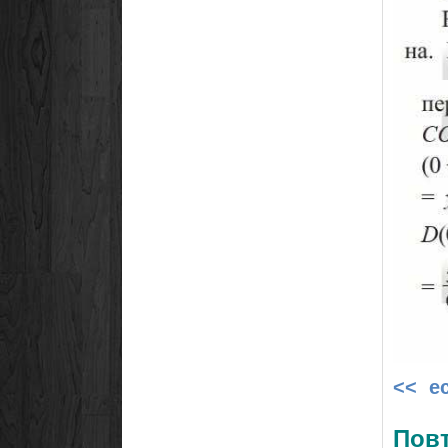
<< е
Повт