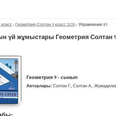
9 класс
›
Геометрия Солтан 9 класс 2020
›
Упражнение 83
н үй жұмыстары Геометрия Солтан 9
Геометрия 9 - сынып
Авторлары:
Солтан Г., Солтан А., Жумадило
абы: