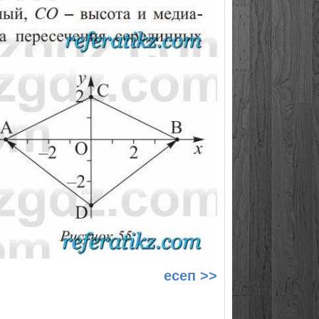
есеп >>