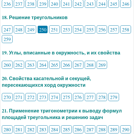
236
237
238
239
240
241
242
243
244
245
246
18. Решение треугольников
247
248
249
250
251
253
254
255
256
257
258
259
19. Углы, вписанные в окружность, и их свойства
260
262
263
264
265
266
267
268
269
20. Свойства касательной и секущей,
пересекающихся хорд окружности
270
271
272
273
274
275
276
277
278
279
21. Применение тригонометрии к выводу формул
площадей треугольника и решению задач
280
281
282
283
284
285
286
287
288
289
290