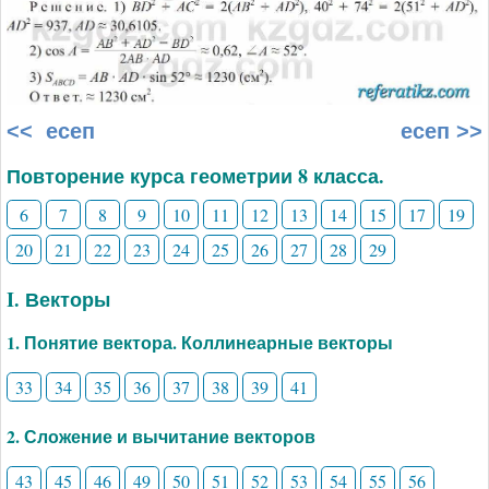
<< есеп
есеп >>
Повторение курса геометрии 8 класса.
6
7
8
9
10
11
12
13
14
15
17
19
20
21
22
23
24
25
26
27
28
29
I. Векторы
1. Понятие вектора. Коллинеарные векторы
33
34
35
36
37
38
39
41
2. Сложение и вычитание векторов
43
45
46
49
50
51
52
53
54
55
56