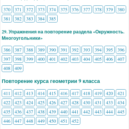
370
371
372
373
374
375
376
377
378
379
380
381
382
383
384
385
29. Упражнения на повторение раздела «Окружность.
Многоугольники»
386
387
388
389
390
391
392
393
394
395
396
397
398
399
400
401
402
403
404
405
406
407
408
409
Повторение курса геометрии 9 класса
411
412
413
414
415
416
417
418
419
420
421
422
423
424
425
426
427
428
430
431
433
434
435
436
437
438
439
440
441
442
443
444
445
446
447
448
449
450
451
452