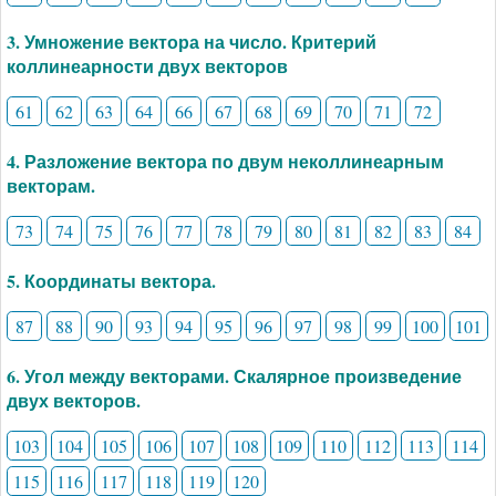
3. Умножение вектора на число. Критерий
коллинеарности двух векторов
61
62
63
64
66
67
68
69
70
71
72
4. Разложение вектора по двум неколлинеарным
векторам.
73
74
75
76
77
78
79
80
81
82
83
84
5. Координаты вектора.
87
88
90
93
94
95
96
97
98
99
100
101
6. Угол между векторами. Скалярное произведение
двух векторов.
103
104
105
106
107
108
109
110
112
113
114
115
116
117
118
119
120