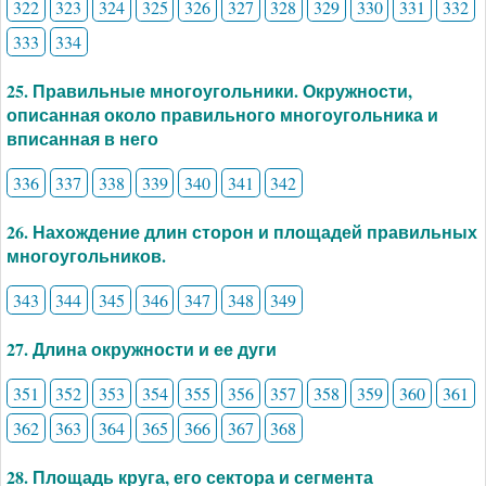
322
323
324
325
326
327
328
329
330
331
332
333
334
25. Правильные многоугольники. Окружности,
описанная около правильного многоугольника и
вписанная в него
336
337
338
339
340
341
342
26. Нахождение длин сторон и площадей правильных
многоугольников.
343
344
345
346
347
348
349
27. Длина окружности и ее дуги
351
352
353
354
355
356
357
358
359
360
361
362
363
364
365
366
367
368
28. Площадь круга, его сектора и сегмента