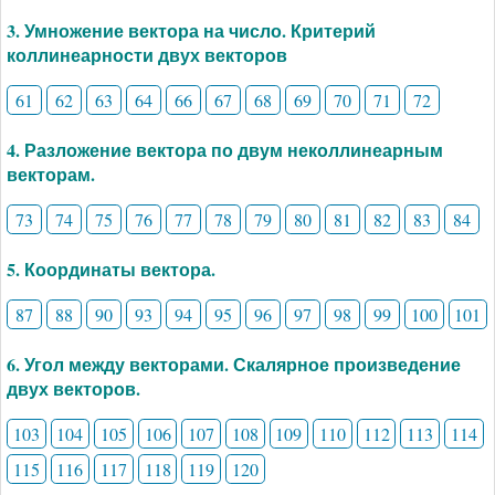
3. Умножение вектора на число. Критерий
коллинеарности двух векторов
61
62
63
64
66
67
68
69
70
71
72
4. Разложение вектора по двум неколлинеарным
векторам.
73
74
75
76
77
78
79
80
81
82
83
84
5. Координаты вектора.
87
88
90
93
94
95
96
97
98
99
100
101
6. Угол между векторами. Скалярное произведение
двух векторов.
103
104
105
106
107
108
109
110
112
113
114
115
116
117
118
119
120