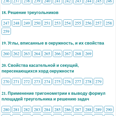
236
237
238
239
240
241
242
243
244
245
246
18. Решение треугольников
247
248
249
250
251
253
254
255
256
257
258
259
19. Углы, вписанные в окружность, и их свойства
260
262
263
264
265
266
267
268
269
20. Свойства касательной и секущей,
пересекающихся хорд окружности
270
271
272
273
274
275
276
277
278
279
21. Применение тригонометрии к выводу формул
площадей треугольника и решению задач
280
281
282
283
284
285
286
287
288
289
290