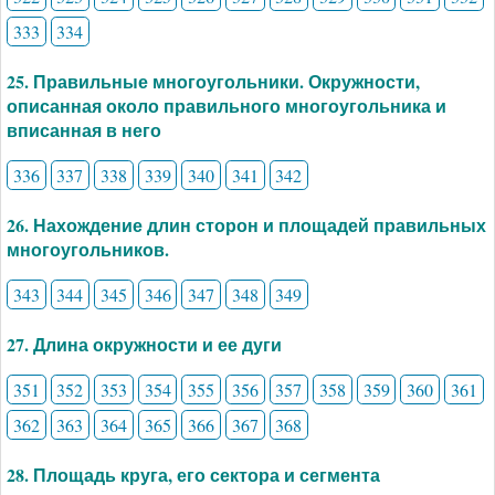
333
334
25. Правильные многоугольники. Окружности,
описанная около правильного многоугольника и
вписанная в него
336
337
338
339
340
341
342
26. Нахождение длин сторон и площадей правильных
многоугольников.
343
344
345
346
347
348
349
27. Длина окружности и ее дуги
351
352
353
354
355
356
357
358
359
360
361
362
363
364
365
366
367
368
28. Площадь круга, его сектора и сегмента