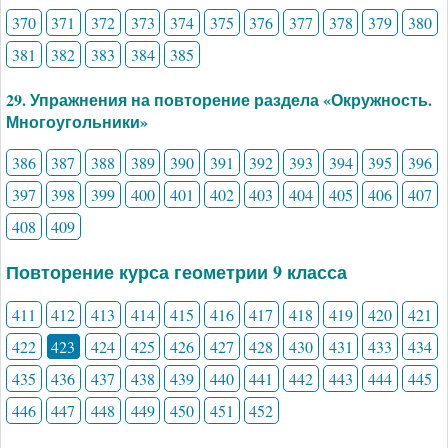
370
371
372
373
374
375
376
377
378
379
380
381
382
383
384
385
29. Упражнения на повторение раздела «Окружность.
Многоугольники»
386
387
388
389
390
391
392
393
394
395
396
397
398
399
400
401
402
403
404
405
406
407
408
409
Повторение курса геометрии 9 класса
411
412
413
414
415
416
417
418
419
420
421
422
423
424
425
426
427
428
430
431
433
434
435
436
437
438
439
440
441
442
443
444
445
446
447
448
449
450
451
452