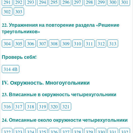
291
292
293
294
295
296
297
298
299
300
301
302
303
22. Упражнения на повторение раздела «Решение
треугольников»
304
305
306
307
308
309
310
311
312
313
Проверь себя!
314 4В
IV. Окружность. Многоугольники
23. Вписанные в окружность четырехугольники
316
317
318
319
320
321
24. Описанные около окружности четырехугольники
322
323
324
325
326
327
328
329
330
331
332