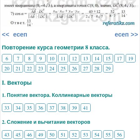
<< есеп
есеп >>
Повторение курса геометрии 8 класса.
6
7
8
9
10
11
12
13
14
15
17
19
20
21
22
23
24
25
26
27
28
29
I. Векторы
1. Понятие вектора. Коллинеарные векторы
33
34
35
36
37
38
39
41
2. Сложение и вычитание векторов
43
45
46
49
50
51
52
53
54
55
56