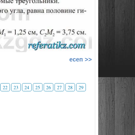
есеп >>
22
23
24
25
26
27
28
29