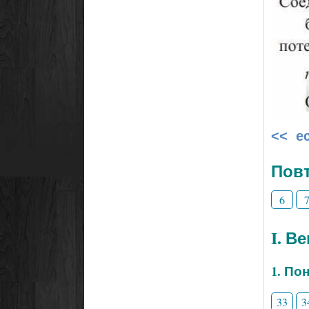
<< е
Повт
6
I. В
1. По
33
3