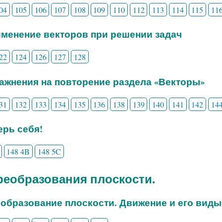
04
105
106
107
108
109
110
112
113
114
115
11
именение векторов при решении задач
22
124
126
127
128
ражнения на повторение раздела «Векторы»
31
132
133
134
135
136
138
139
140
141
142
14
рь себя!
148 4B
148 5C
Преобразования плоскости.
еобразование плоскости. Движение и его виды