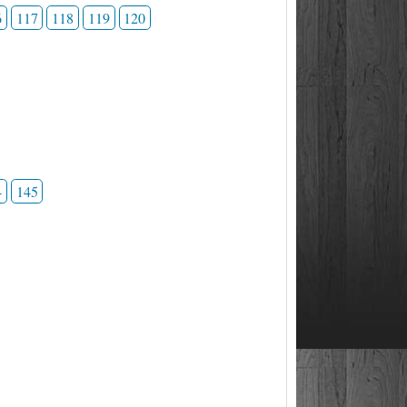
6
117
118
119
120
4
145