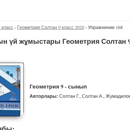
9 класс
›
Геометрия Солтан 9 класс 2020
›
Упражнение 168
н үй жұмыстары Геометрия Солтан 9
Геометрия 9 - сынып
Авторлары:
Солтан Г., Солтан А., Жумадило
абы: