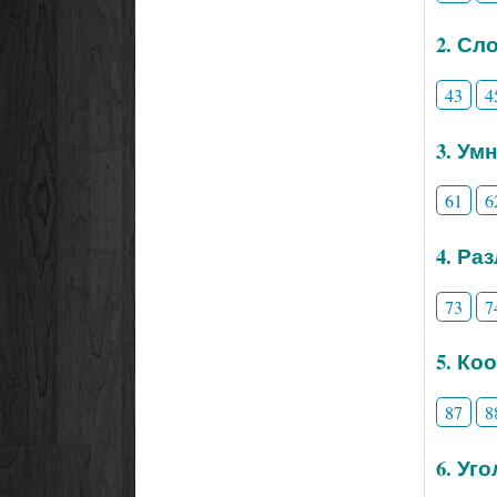
2. Сл
43
4
3. Ум
61
6
4. Ра
73
7
5. Ко
87
8
6. Уг