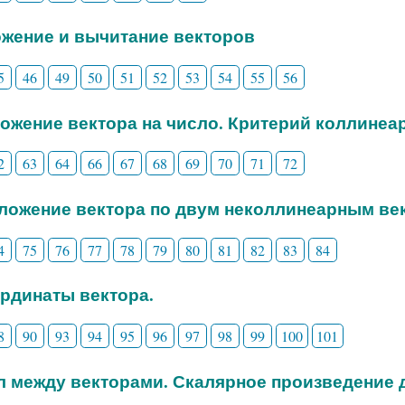
ожение и вычитание векторов
5
46
49
50
51
52
53
54
55
56
ножение вектора на число. Критерий коллинеа
2
63
64
66
67
68
69
70
71
72
зложение вектора по двум неколлинеарным ве
4
75
76
77
78
79
80
81
82
83
84
ординаты вектора.
8
90
93
94
95
96
97
98
99
100
101
ол между векторами. Скалярное произведение 