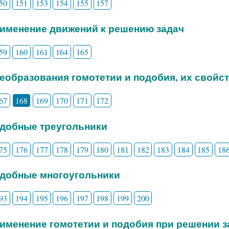
50
151
153
154
155
157
рименение движений к решению задач
59
160
161
164
165
реобразования гомотетии и подобия, их свойс
67
168
169
170
171
172
одобные треугольники
75
176
177
178
179
180
181
182
183
184
185
18
одобные многоугольники
93
194
195
196
197
198
199
200
рименение гомотетии и подобия при решении з