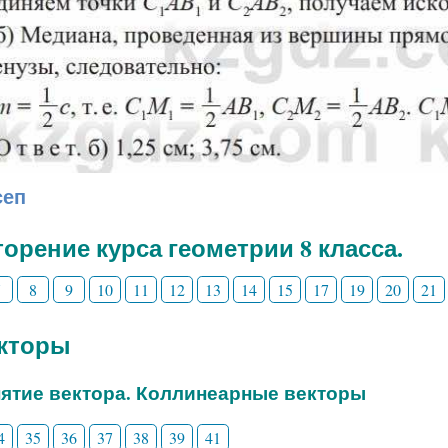
сеп
орение курса геометрии 8 класса.
7
8
9
10
11
12
13
14
15
17
19
20
21
екторы
нятие вектора. Коллинеарные векторы
4
35
36
37
38
39
41