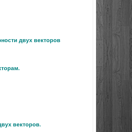
рности двух векторов
кторам.
двух векторов.