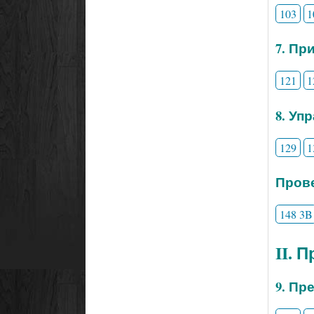
103
1
7. Пр
121
1
8. Уп
129
1
Прове
148 3B
II. 
9. Пр