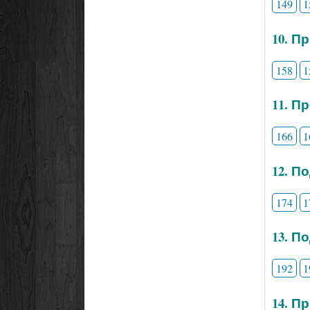
149
1
10. П
158
1
11. П
166
1
12. П
174
1
13. П
192
1
14. П