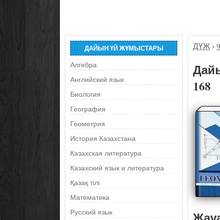
ДҮЖ
›
ДАЙЫН ҮЙ ЖҰМЫСТАРЫ
Алгебра
Дайы
Английский язык
168
Биология
География
Геометрия
История Казахстана
Казахская литература
Казахский язык и литература
Қазақ тілі
Математика
Русский язык
Жау