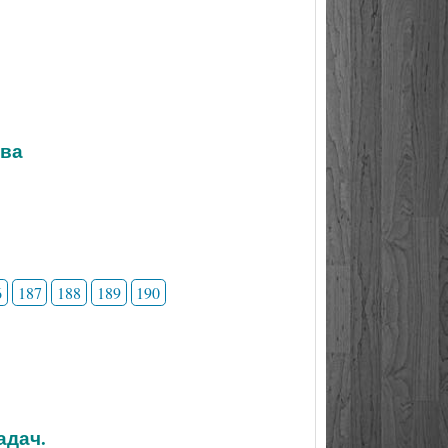
тва
6
187
188
189
190
адач.