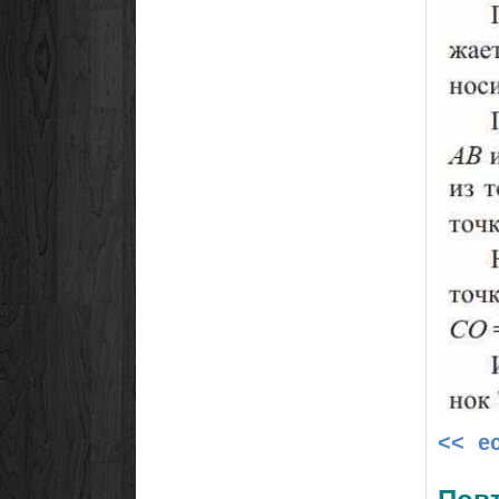
<< е
Повт