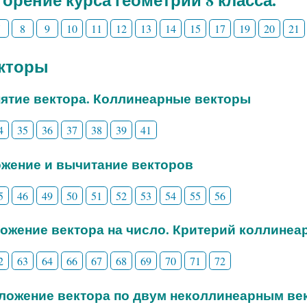
7
8
9
10
11
12
13
14
15
17
19
20
21
екторы
нятие вектора. Коллинеарные векторы
4
35
36
37
38
39
41
ожение и вычитание векторов
5
46
49
50
51
52
53
54
55
56
ножение вектора на число. Критерий коллинеа
2
63
64
66
67
68
69
70
71
72
зложение вектора по двум неколлинеарным ве