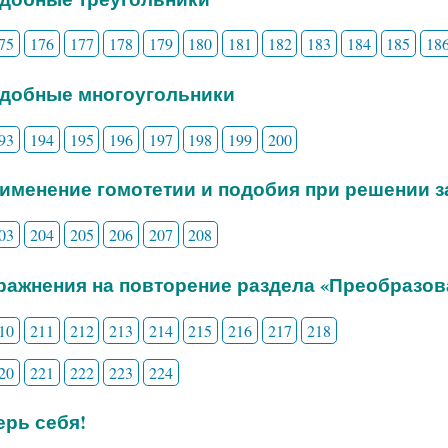
75
176
177
178
179
180
181
182
183
184
185
18
одобные многоугольники
93
194
195
196
197
198
199
200
рименение гомотетии и подобия при решении з
03
204
205
206
207
208
пражнения на повторение раздела «Преобразов
10
211
212
213
214
215
216
217
218
20
221
222
223
224
рь себя!