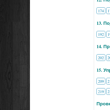
174
1
13. П
192
1
14. П
202
2
15. У
209
2
219
2
Прове