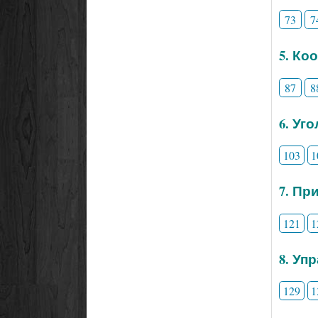
73
7
5. Ко
87
8
6. Уг
103
1
7. Пр
121
1
8. Уп
129
1