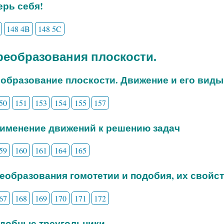
рь себя!
148 4B
148 5C
Преобразования плоскости.
еобразование плоскости. Движение и его виды
50
151
153
154
155
157
рименение движений к решению задач
59
160
161
164
165
реобразования гомотетии и подобия, их свойс
67
168
169
170
171
172
одобные треугольники