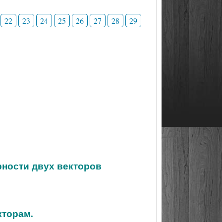
22
23
24
25
26
27
28
29
рности двух векторов
кторам.