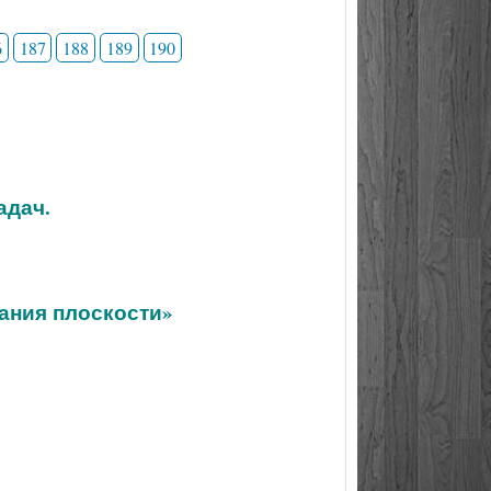
6
187
188
189
190
адач.
ания плоскости»