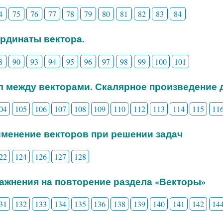
4
75
76
77
78
79
80
81
82
83
84
ординаты вектора.
8
90
93
94
95
96
97
98
99
100
101
ол между векторами. Скалярное произведение 
04
105
106
107
108
109
110
112
113
114
115
11
именение векторов при решении задач
22
124
126
127
128
ражнения на повторение раздела «Векторы»
31
132
133
134
135
136
138
139
140
141
142
14