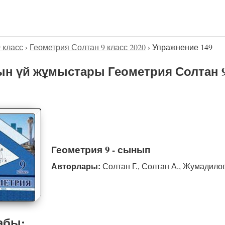
9 класс
›
Геометрия Солтан 9 класс 2020
›
Упражнение 149
н үй жұмыстары Геометрия Солтан 9
Геометрия 9 - сынып
Авторлары:
Солтан Г., Солтан А., Жумадило
абы: