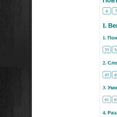
6
I. В
1. По
33
3
2. Сл
43
4
3. Ум
61
6
4. Ра