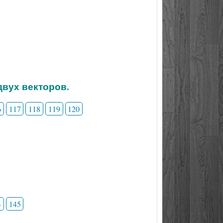
двух векторов.
6
117
118
119
120
4
145