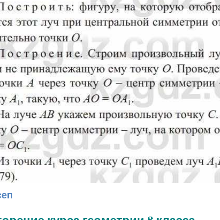
сеп
орение курса геометрии 8 класса.