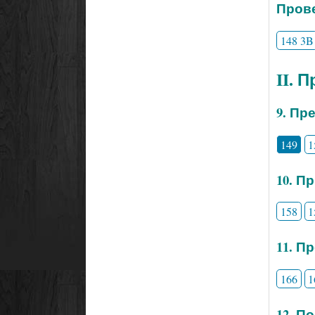
Прове
148 3B
II. 
9. Пр
149
1
10. П
158
1
11. П
166
1
12. П