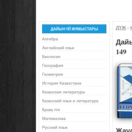
ДҮЖ
›
ДАЙЫН ҮЙ ЖҰМЫСТАРЫ
Алгебра
Дайы
Английский язык
149
Биология
География
Геометрия
История Казахстана
Казахская литература
Казахский язык и литература
Қазақ тілі
Математика
Русский язык
Жау