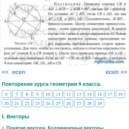
<< есеп
есеп >>
Повторение курса геометрии 8 класса.
6
7
8
9
10
11
12
13
14
15
17
19
20
21
22
23
24
25
26
27
28
29
I. Векторы
1. Понятие вектора. Коллинеарные векторы