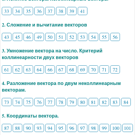
33
34
35
36
37
38
39
41
2. Сложение и вычитание векторов
43
45
46
49
50
51
52
53
54
55
56
3. Умножение вектора на число. Критерий
коллинеарности двух векторов
61
62
63
64
66
67
68
69
70
71
72
4. Разложение вектора по двум неколлинеарным
векторам.
73
74
75
76
77
78
79
80
81
82
83
84
5. Координаты вектора.
87
88
90
93
94
95
96
97
98
99
100
101