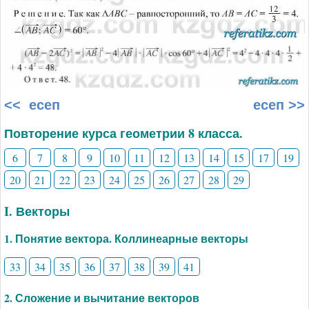
<< есеп
есеп >>
Повторение курса геометрии 8 класса.
6
7
8
9
10
11
12
13
14
15
17
19
20
21
22
23
24
25
26
27
28
29
I. Векторы
1. Понятие вектора. Коллинеарные векторы
33
34
35
36
37
38
39
41
2. Сложение и вычитание векторов