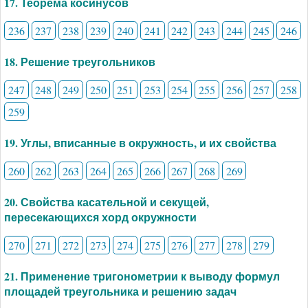
17. Теорема косинусов
236
237
238
239
240
241
242
243
244
245
246
18. Решение треугольников
247
248
249
250
251
253
254
255
256
257
258
259
19. Углы, вписанные в окружность, и их свойства
260
262
263
264
265
266
267
268
269
20. Свойства касательной и секущей,
пересекающихся хорд окружности
270
271
272
273
274
275
276
277
278
279
21. Применение тригонометрии к выводу формул
площадей треугольника и решению задач