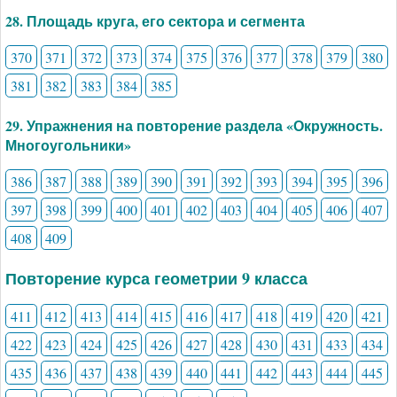
28. Площадь круга, его сектора и сегмента
370
371
372
373
374
375
376
377
378
379
380
381
382
383
384
385
29. Упражнения на повторение раздела «Окружность.
Многоугольники»
386
387
388
389
390
391
392
393
394
395
396
397
398
399
400
401
402
403
404
405
406
407
408
409
Повторение курса геометрии 9 класса
411
412
413
414
415
416
417
418
419
420
421
422
423
424
425
426
427
428
430
431
433
434
435
436
437
438
439
440
441
442
443
444
445