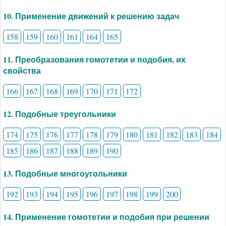
10. Применение движений к решению задач
158
159
160
161
164
165
11. Преобразования гомотетии и подобия, их
свойства
166
167
168
169
170
171
172
12. Подобные треугольники
174
175
176
177
178
179
180
181
182
183
184
185
186
187
188
189
190
13. Подобные многоугольники
192
193
194
195
196
197
198
199
200
14. Применение гомотетии и подобия при решении