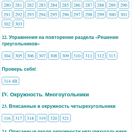
280
281
282
283
284
285
286
287
288
289
290
291
292
293
294
295
296
297
298
299
300
301
302
303
22. Упражнения на повторение раздела «Решение
треугольников»
304
305
306
307
308
309
310
311
312
313
Проверь себя!
314 4В
IV. Окружность. Многоугольники
23. Вписанные в окружность четырехугольники
316
317
318
319
320
321
24. Описанные около окружности четырехугольники