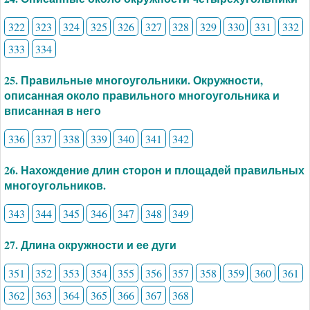
322
323
324
325
326
327
328
329
330
331
332
333
334
25. Правильные многоугольники. Окружности,
описанная около правильного многоугольника и
вписанная в него
336
337
338
339
340
341
342
26. Нахождение длин сторон и площадей правильных
многоугольников.
343
344
345
346
347
348
349
27. Длина окружности и ее дуги
351
352
353
354
355
356
357
358
359
360
361
362
363
364
365
366
367
368