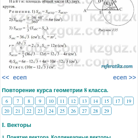
<< есеп
есеп >>
Повторение курса геометрии 8 класса.
6
7
8
9
10
11
12
13
14
15
17
19
20
21
22
23
24
25
26
27
28
29
I. Векторы
1. Понятие вектора. Коллинеарные векторы