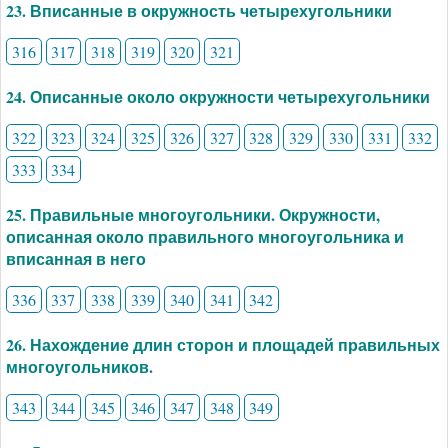
23. Вписанные в окружность четырехугольники
316
317
318
319
320
321
24. Описанные около окружности четырехугольники
322
323
324
325
326
327
328
329
330
331
332
333
334
25. Правильные многоугольники. Окружности,
описанная около правильного многоугольника и
вписанная в него
336
337
338
339
340
341
342
26. Нахождение длин сторон и площадей правильных
многоугольников.
343
344
345
346
347
348
349