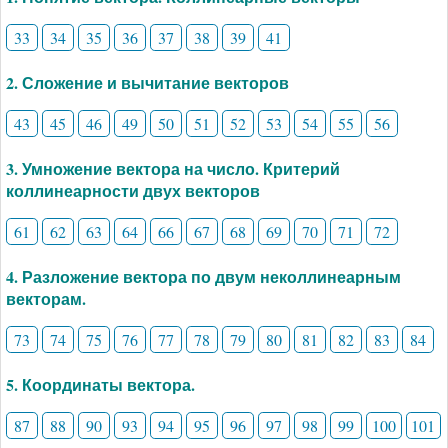
33
34
35
36
37
38
39
41
2. Сложение и вычитание векторов
43
45
46
49
50
51
52
53
54
55
56
3. Умножение вектора на число. Критерий
коллинеарности двух векторов
61
62
63
64
66
67
68
69
70
71
72
4. Разложение вектора по двум неколлинеарным
векторам.
73
74
75
76
77
78
79
80
81
82
83
84
5. Координаты вектора.
87
88
90
93
94
95
96
97
98
99
100
101