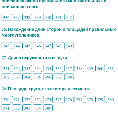
описанная около правильного многоугольника и
вписанная в него
336
337
338
339
340
341
342
26. Нахождение длин сторон и площадей правильных
многоугольников.
343
344
345
346
347
348
349
27. Длина окружности и ее дуги
351
352
353
354
355
356
357
358
359
360
361
362
363
364
365
366
367
368
28. Площадь круга, его сектора и сегмента
370
371
372
373
374
375
376
377
378
379
380
381
382
383
384
385