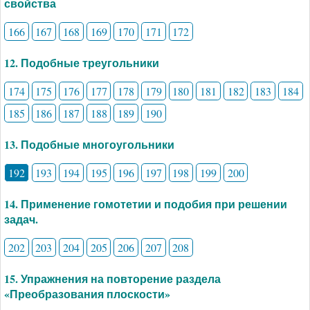
свойства
166
167
168
169
170
171
172
12. Подобные треугольники
174
175
176
177
178
179
180
181
182
183
184
185
186
187
188
189
190
13. Подобные многоугольники
192
193
194
195
196
197
198
199
200
14. Применение гомотетии и подобия при решении
задач.
202
203
204
205
206
207
208
15. Упражнения на повторение раздела
«Преобразования плоскости»