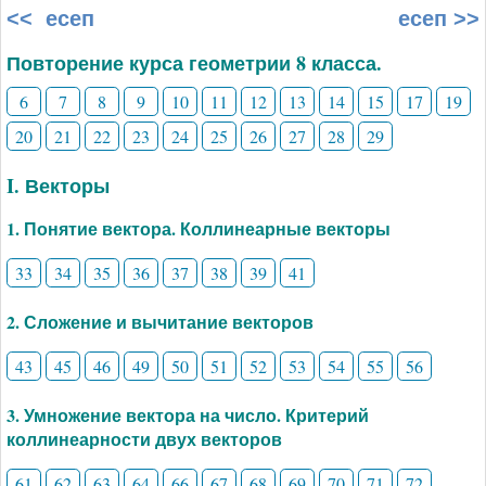
<< есеп
есеп >>
Повторение курса геометрии 8 класса.
6
7
8
9
10
11
12
13
14
15
17
19
20
21
22
23
24
25
26
27
28
29
I. Векторы
1. Понятие вектора. Коллинеарные векторы
33
34
35
36
37
38
39
41
2. Сложение и вычитание векторов
43
45
46
49
50
51
52
53
54
55
56
3. Умножение вектора на число. Критерий
коллинеарности двух векторов
61
62
63
64
66
67
68
69
70
71
72