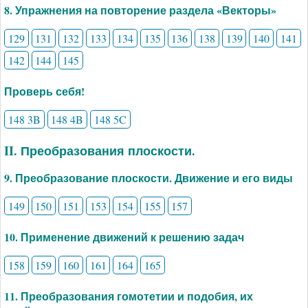
8. Упражнения на повторение раздела «Векторы»
129
131
132
133
134
135
136
138
139
140
141
142
144
145
Проверь себя!
148 3B
148 4B
148 5C
II. Преобразования плоскости.
9. Преобразование плоскости. Движение и его виды
149
150
151
153
154
155
157
10. Применение движений к решению задач
158
159
160
161
164
165
11. Преобразования гомотетии и подобия, их