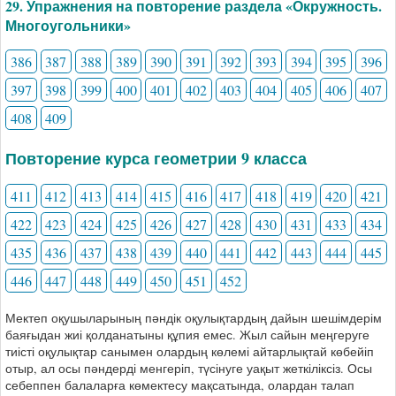
29. Упражнения на повторение раздела «Окружность.
Многоугольники»
386
387
388
389
390
391
392
393
394
395
396
397
398
399
400
401
402
403
404
405
406
407
408
409
Повторение курса геометрии 9 класса
411
412
413
414
415
416
417
418
419
420
421
422
423
424
425
426
427
428
430
431
433
434
435
436
437
438
439
440
441
442
443
444
445
446
447
448
449
450
451
452
Мектеп оқушыларының пәндік оқулықтардың дайын шешімдерім
баяғыдан жиі қолданатыны құпия емес. Жыл сайын меңгеруге
тиісті оқулықтар санымен олардың көлемі айтарлықтай көбейіп
отыр, ал осы пәндерді менгеріп, түсінуге уақыт жеткіліксіз. Осы
себеппен балаларға көмектесу мақсатында, олардан талап