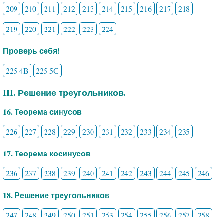
209
210
211
212
213
214
215
216
217
218
219
220
221
222
223
224
Проверь себя!
225 4B
225 5С
III. Решение треугольников.
16. Теорема синусов
226
227
228
229
230
231
232
233
234
235
17. Теорема косинусов
236
237
238
239
240
241
242
243
244
245
246
18. Решение треугольников
247
248
249
250
251
253
254
255
256
257
258