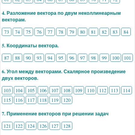
4. Разложение вектора по двум неколлинеарным
векторам.
73
74
75
76
77
78
79
80
81
82
83
84
5. Координаты вектора.
87
88
90
93
94
95
96
97
98
99
100
101
6. Угол между векторами. Скалярное произведение
двух векторов.
103
104
105
106
107
108
109
110
112
113
114
115
116
117
118
119
120
7. Применение векторов при решении задач
121
122
124
126
127
128