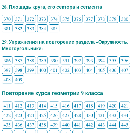
28. Площадь круга, его сектора и сегмента
370
371
372
373
374
375
376
377
378
379
380
381
382
383
384
385
29. Упражнения на повторение раздела «Окружность.
Многоугольники»
386
387
388
389
390
391
392
393
394
395
396
397
398
399
400
401
402
403
404
405
406
407
408
409
Повторение курса геометрии 9 класса
411
412
413
414
415
416
417
418
419
420
421
422
423
424
425
426
427
428
430
431
433
434
435
436
437
438
439
440
441
442
443
444
445