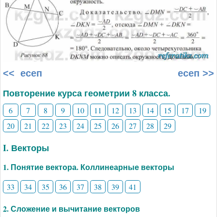
<< есеп
есеп >>
Повторение курса геометрии 8 класса.
6
7
8
9
10
11
12
13
14
15
17
19
20
21
22
23
24
25
26
27
28
29
I. Векторы
1. Понятие вектора. Коллинеарные векторы
33
34
35
36
37
38
39
41
2. Сложение и вычитание векторов