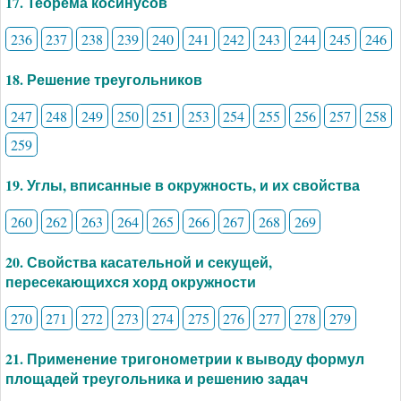
17. Теорема косинусов
236
237
238
239
240
241
242
243
244
245
246
18. Решение треугольников
247
248
249
250
251
253
254
255
256
257
258
259
19. Углы, вписанные в окружность, и их свойства
260
262
263
264
265
266
267
268
269
20. Свойства касательной и секущей,
пересекающихся хорд окружности
270
271
272
273
274
275
276
277
278
279
21. Применение тригонометрии к выводу формул
площадей треугольника и решению задач