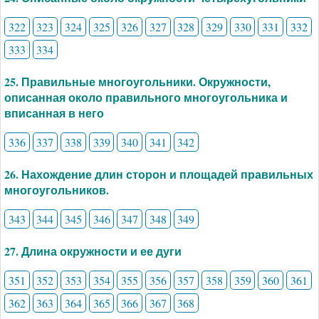
322
323
324
325
326
327
328
329
330
331
332
333
334
25. Правильные многоугольники. Окружности,
описанная около правильного многоугольника и
вписанная в него
336
337
338
339
340
341
342
26. Нахождение длин сторон и площадей правильных
многоугольников.
343
344
345
346
347
348
349
27. Длина окружности и ее дуги
351
352
353
354
355
356
357
358
359
360
361
362
363
364
365
366
367
368