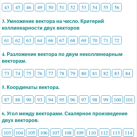
43
45
46
49
50
51
52
53
54
55
56
3. Умножение вектора на число. Критерий
коллинеарности двух векторов
61
62
63
64
66
67
68
69
70
71
72
4. Разложение вектора по двум неколлинеарным
векторам.
73
74
75
76
77
78
79
80
81
82
83
84
5. Координаты вектора.
87
88
90
93
94
95
96
97
98
99
100
101
6. Угол между векторами. Скалярное произведение
двух векторов.
103
104
105
106
107
108
109
110
112
113
114