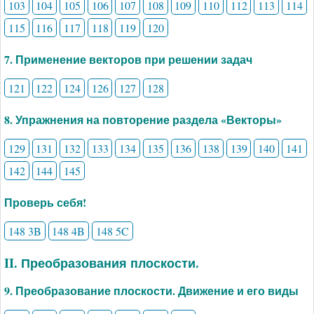
103
104
105
106
107
108
109
110
112
113
114
115
116
117
118
119
120
7. Применение векторов при решении задач
121
122
124
126
127
128
8. Упражнения на повторение раздела «Векторы»
129
131
132
133
134
135
136
138
139
140
141
142
144
145
Проверь себя!
148 3B
148 4B
148 5C
II. Преобразования плоскости.
9. Преобразование плоскости. Движение и его виды