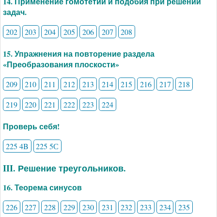
14. Применение гомотетии и подобия при решении
задач.
202
203
204
205
206
207
208
15. Упражнения на повторение раздела
«Преобразования плоскости»
209
210
211
212
213
214
215
216
217
218
219
220
221
222
223
224
Проверь себя!
225 4B
225 5С
III. Решение треугольников.
16. Теорема синусов
226
227
228
229
230
231
232
233
234
235