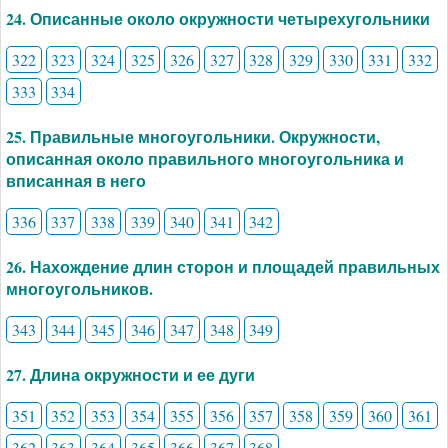
24. Описанные около окружности четырехугольники
322
323
324
325
326
327
328
329
330
331
332
333
334
25. Правильные многоугольники. Окружности,
описанная около правильного многоугольника и
вписанная в него
336
337
338
339
340
341
342
26. Нахождение длин сторон и площадей правильных
многоугольников.
343
344
345
346
347
348
349
27. Длина окружности и ее дуги
351
352
353
354
355
356
357
358
359
360
361
362
363
364
365
366
367
368