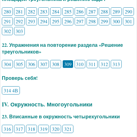
280
281
282
283
284
285
286
287
288
289
290
291
292
293
294
295
296
297
298
299
300
301
302
303
22. Упражнения на повторение раздела «Решение
треугольников»
304
305
306
307
308
309
310
311
312
313
Проверь себя!
314 4В
IV. Окружность. Многоугольники
23. Вписанные в окружность четырехугольники
316
317
318
319
320
321