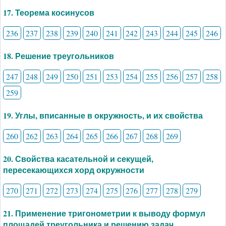
17. Теорема косинусов
236
237
238
239
240
241
242
243
244
245
246
18. Решение треугольников
247
248
249
250
251
253
254
255
256
257
258
259
19. Углы, вписанные в окружность, и их свойства
260
262
263
264
265
266
267
268
269
20. Свойства касательной и секущей,
пересекающихся хорд окружности
270
271
272
273
274
275
276
277
278
279
21. Применение тригонометрии к выводу формул
площадей треугольника и решению задач