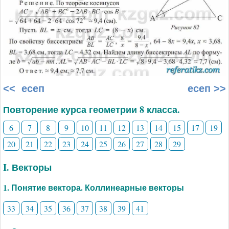
<< есеп
есеп >>
Повторение курса геометрии 8 класса.
6
7
8
9
10
11
12
13
14
15
17
19
20
21
22
23
24
25
26
27
28
29
I. Векторы
1. Понятие вектора. Коллинеарные векторы
33
34
35
36
37
38
39
41