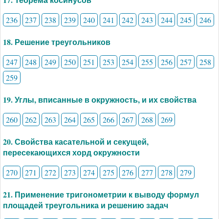
236
237
238
239
240
241
242
243
244
245
246
18. Решение треугольников
247
248
249
250
251
253
254
255
256
257
258
259
19. Углы, вписанные в окружность, и их свойства
260
262
263
264
265
266
267
268
269
20. Свойства касательной и секущей,
пересекающихся хорд окружности
270
271
272
273
274
275
276
277
278
279
21. Применение тригонометрии к выводу формул
площадей треугольника и решению задач