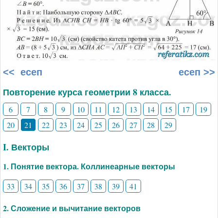
<< есеп
есеп >>
Повторение курса геометрии 8 класса.
6
7
8
9
10
11
12
13
14
15
17
19
20
21
22
23
24
25
26
27
28
29
I. Векторы
1. Понятие вектора. Коллинеарные векторы
33
34
35
36
37
38
39
41
2. Сложение и вычитание векторов