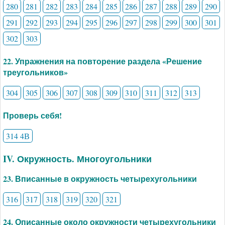
280
281
282
283
284
285
286
287
288
289
290
291
292
293
294
295
296
297
298
299
300
301
302
303
22. Упражнения на повторение раздела «Решение
треугольников»
304
305
306
307
308
309
310
311
312
313
Проверь себя!
314 4В
IV. Окружность. Многоугольники
23. Вписанные в окружность четырехугольники
316
317
318
319
320
321
24. Описанные около окружности четырехугольники