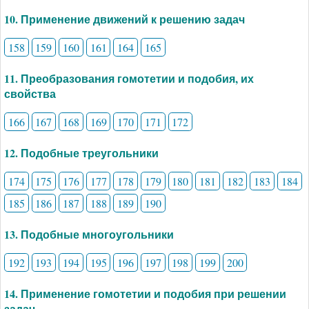
10. Применение движений к решению задач
158
159
160
161
164
165
11. Преобразования гомотетии и подобия, их
свойства
166
167
168
169
170
171
172
12. Подобные треугольники
174
175
176
177
178
179
180
181
182
183
184
185
186
187
188
189
190
13. Подобные многоугольники
192
193
194
195
196
197
198
199
200
14. Применение гомотетии и подобия при решении
задач.