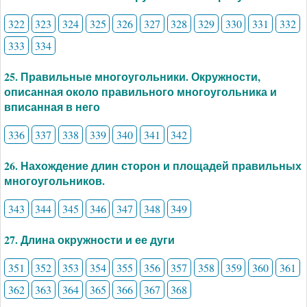
322
323
324
325
326
327
328
329
330
331
332
333
334
25. Правильные многоугольники. Окружности,
описанная около правильного многоугольника и
вписанная в него
336
337
338
339
340
341
342
26. Нахождение длин сторон и площадей правильных
многоугольников.
343
344
345
346
347
348
349
27. Длина окружности и ее дуги
351
352
353
354
355
356
357
358
359
360
361
362
363
364
365
366
367
368