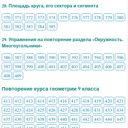
28. Площадь круга, его сектора и сегмента
370
371
372
373
374
375
376
377
378
379
380
381
382
383
384
385
29. Упражнения на повторение раздела «Окружность.
Многоугольники»
386
387
388
389
390
391
392
393
394
395
396
397
398
399
400
401
402
403
404
405
406
407
408
409
Повторение курса геометрии 9 класса
411
412
413
414
415
416
417
418
419
420
421
422
423
424
425
426
427
428
430
431
433
434
435
436
437
438
439
440
441
442
443
444
445