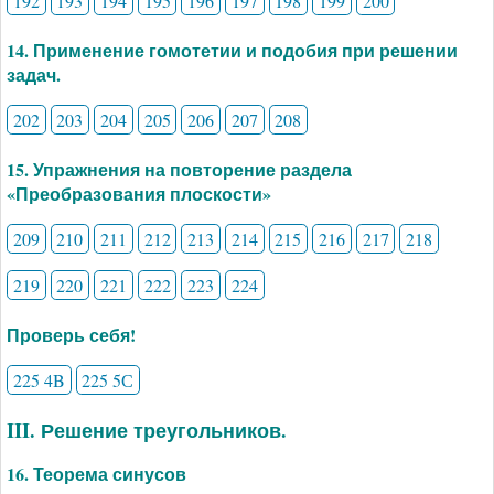
192
193
194
195
196
197
198
199
200
14. Применение гомотетии и подобия при решении
задач.
202
203
204
205
206
207
208
15. Упражнения на повторение раздела
«Преобразования плоскости»
209
210
211
212
213
214
215
216
217
218
219
220
221
222
223
224
Проверь себя!
225 4B
225 5С
III. Решение треугольников.
16. Теорема синусов