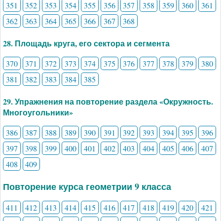
351
352
353
354
355
356
357
358
359
360
361
362
363
364
365
366
367
368
28. Площадь круга, его сектора и сегмента
370
371
372
373
374
375
376
377
378
379
380
381
382
383
384
385
29. Упражнения на повторение раздела «Окружность.
Многоугольники»
386
387
388
389
390
391
392
393
394
395
396
397
398
399
400
401
402
403
404
405
406
407
408
409
Повторение курса геометрии 9 класса
411
412
413
414
415
416
417
418
419
420
421