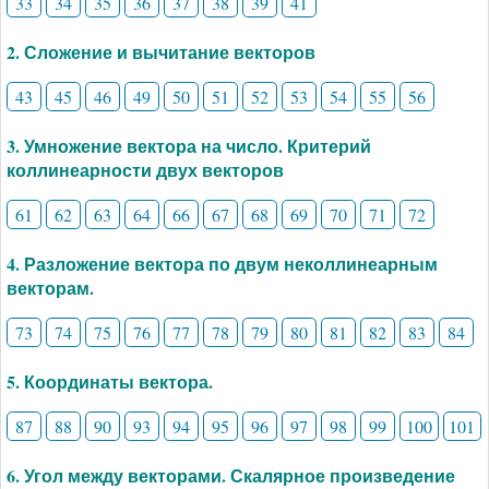
33
34
35
36
37
38
39
41
2. Сложение и вычитание векторов
43
45
46
49
50
51
52
53
54
55
56
3. Умножение вектора на число. Критерий
коллинеарности двух векторов
61
62
63
64
66
67
68
69
70
71
72
4. Разложение вектора по двум неколлинеарным
векторам.
73
74
75
76
77
78
79
80
81
82
83
84
5. Координаты вектора.
87
88
90
93
94
95
96
97
98
99
100
101
6. Угол между векторами. Скалярное произведение