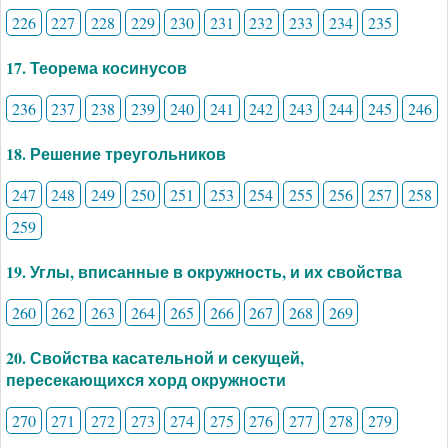
226
227
228
229
230
231
232
233
234
235
17. Теорема косинусов
236
237
238
239
240
241
242
243
244
245
246
18. Решение треугольников
247
248
249
250
251
253
254
255
256
257
258
259
19. Углы, вписанные в окружность, и их свойства
260
262
263
264
265
266
267
268
269
20. Свойства касательной и секущей,
пересекающихся хорд окружности
270
271
272
273
274
275
276
277
278
279