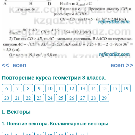
<< есеп
есеп >>
Повторение курса геометрии 8 класса.
6
7
8
9
10
11
12
13
14
15
17
19
20
21
22
23
24
25
26
27
28
29
I. Векторы
1. Понятие вектора. Коллинеарные векторы