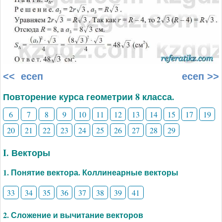
<< есеп
есеп >>
Повторение курса геометрии 8 класса.
6
7
8
9
10
11
12
13
14
15
17
19
20
21
22
23
24
25
26
27
28
29
I. Векторы
1. Понятие вектора. Коллинеарные векторы
33
34
35
36
37
38
39
41
2. Сложение и вычитание векторов