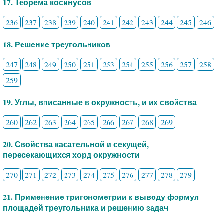
17. Теорема косинусов
236
237
238
239
240
241
242
243
244
245
246
18. Решение треугольников
247
248
249
250
251
253
254
255
256
257
258
259
19. Углы, вписанные в окружность, и их свойства
260
262
263
264
265
266
267
268
269
20. Свойства касательной и секущей,
пересекающихся хорд окружности
270
271
272
273
274
275
276
277
278
279
21. Применение тригонометрии к выводу формул
площадей треугольника и решению задач