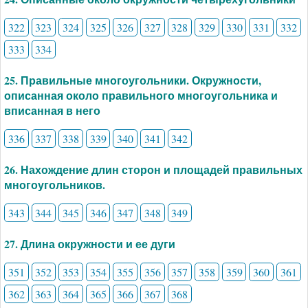
322
323
324
325
326
327
328
329
330
331
332
333
334
25. Правильные многоугольники. Окружности,
описанная около правильного многоугольника и
вписанная в него
336
337
338
339
340
341
342
26. Нахождение длин сторон и площадей правильных
многоугольников.
343
344
345
346
347
348
349
27. Длина окружности и ее дуги
351
352
353
354
355
356
357
358
359
360
361
362
363
364
365
366
367
368