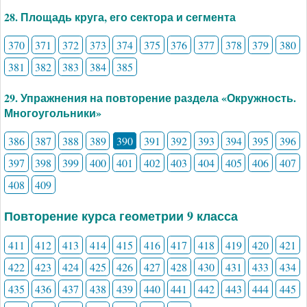
28. Площадь круга, его сектора и сегмента
370
371
372
373
374
375
376
377
378
379
380
381
382
383
384
385
29. Упражнения на повторение раздела «Окружность.
Многоугольники»
386
387
388
389
390
391
392
393
394
395
396
397
398
399
400
401
402
403
404
405
406
407
408
409
Повторение курса геометрии 9 класса
411
412
413
414
415
416
417
418
419
420
421
422
423
424
425
426
427
428
430
431
433
434
435
436
437
438
439
440
441
442
443
444
445