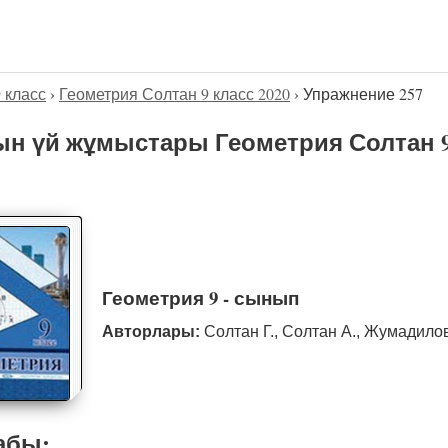
9 класс
›
Геометрия Солтан 9 класс 2020
›
Упражнение 257
н үй жұмыстары Геометрия Солтан 9
Геометрия 9 - сынып
Авторлары:
Солтан Г., Солтан А., Жумадило
абы: