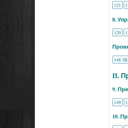
121
1
8. Уп
129
1
Прове
148 3B
II. 
9. Пр
149
1
10. П