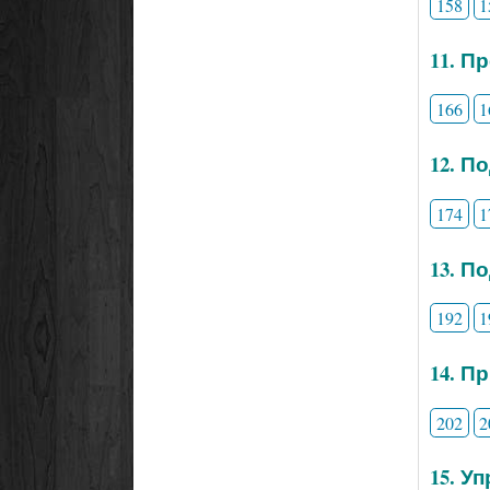
158
1
11. П
166
1
12. П
174
1
13. П
192
1
14. П
202
2
15. У