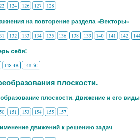
22
124
126
127
128
ражнения на повторение раздела «Векторы»
31
132
133
134
135
136
138
139
140
141
142
14
рь себя!
148 4B
148 5C
Преобразования плоскости.
еобразование плоскости. Движение и его виды
50
151
153
154
155
157
рименение движений к решению задач