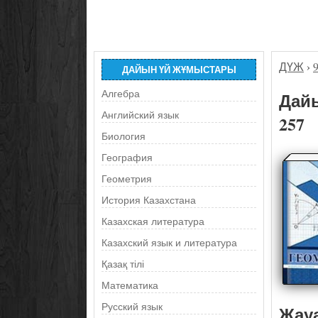
ДҮЖ
›
ДАЙЫН ҮЙ ЖҰМЫСТАРЫ
Алгебра
Дайы
Английский язык
257
Биология
География
Геометрия
История Казахстана
Казахская литература
Казахский язык и литература
Қазақ тілі
Математика
Русский язык
Жау