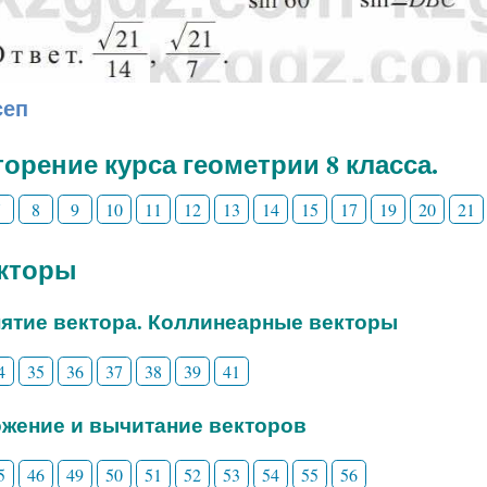
сеп
орение курса геометрии 8 класса.
7
8
9
10
11
12
13
14
15
17
19
20
21
екторы
нятие вектора. Коллинеарные векторы
4
35
36
37
38
39
41
ожение и вычитание векторов
5
46
49
50
51
52
53
54
55
56