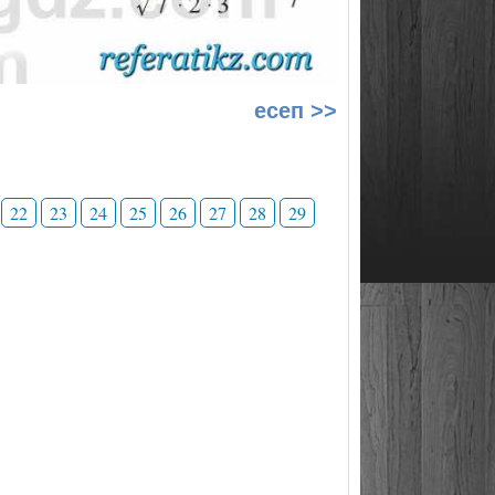
есеп >>
22
23
24
25
26
27
28
29