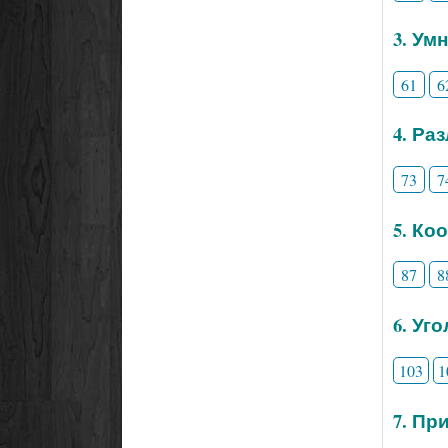
3. Ум
61
6
4. Ра
73
7
5. Ко
87
8
6. Уг
103
1
7. Пр