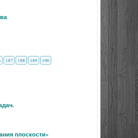
тва
6
187
188
189
190
адач.
ания плоскости»