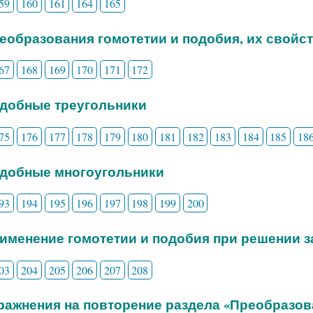
59
160
161
164
165
реобразования гомотетии и подобия, их свойс
67
168
169
170
171
172
одобные треугольники
75
176
177
178
179
180
181
182
183
184
185
18
одобные многоугольники
93
194
195
196
197
198
199
200
рименение гомотетии и подобия при решении з
03
204
205
206
207
208
пражнения на повторение раздела «Преобразов