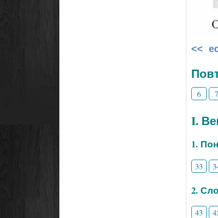
<< е
Повт
6
I. В
1. По
33
3
2. Сл
43
4