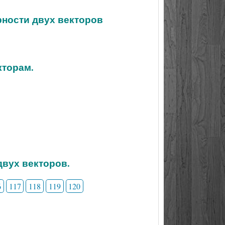
рности двух векторов
кторам.
двух векторов.
6
117
118
119
120