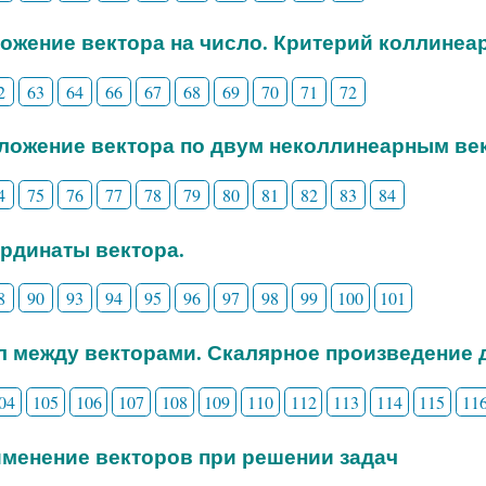
ножение вектора на число. Критерий коллинеа
2
63
64
66
67
68
69
70
71
72
зложение вектора по двум неколлинеарным ве
4
75
76
77
78
79
80
81
82
83
84
ординаты вектора.
8
90
93
94
95
96
97
98
99
100
101
ол между векторами. Скалярное произведение 
04
105
106
107
108
109
110
112
113
114
115
11
именение векторов при решении задач