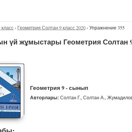
9 класс
›
Геометрия Солтан 9 класс 2020
›
Упражнение 355
н үй жұмыстары Геометрия Солтан 9
Геометрия 9 - сынып
Авторлары:
Солтан Г., Солтан А., Жумадило
абы: