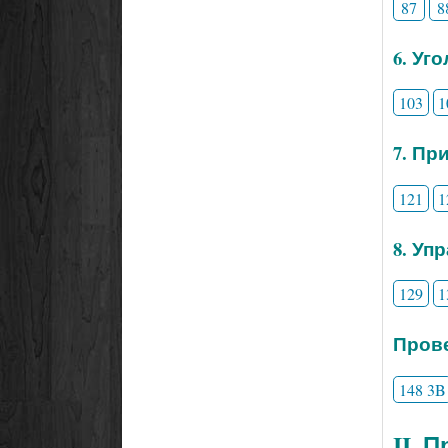
87
8
6. Уг
103
1
7. Пр
121
1
8. Уп
129
1
Прове
148 3B
II. 