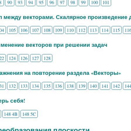
8
90
93
94
95
96
97
98
99
100
101
ол между векторами. Скалярное произведение 
04
105
106
107
108
109
110
112
113
114
115
11
именение векторов при решении задач
22
124
126
127
128
ражнения на повторение раздела «Векторы»
31
132
133
134
135
136
138
139
140
141
142
14
рь себя!
148 4B
148 5C
Преобразования плоскости.