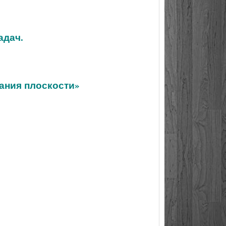
адач.
ания плоскости»