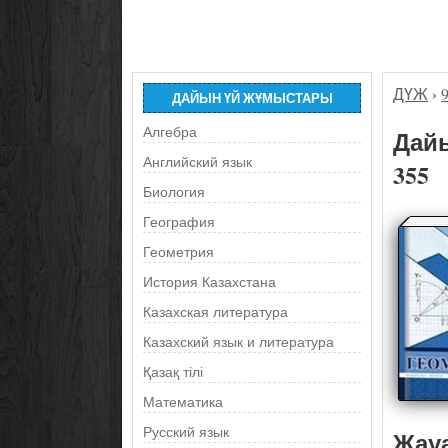
ДҮЖ
›
ДАЙЫН ҮЙ ЖҰМЫСТАРЫ
Алгебра
Дайы
Английский язык
355
Биология
География
Геометрия
История Казахстана
Казахская литература
Казахский язык и литература
Қазақ тілі
Математика
Русский язык
Жау