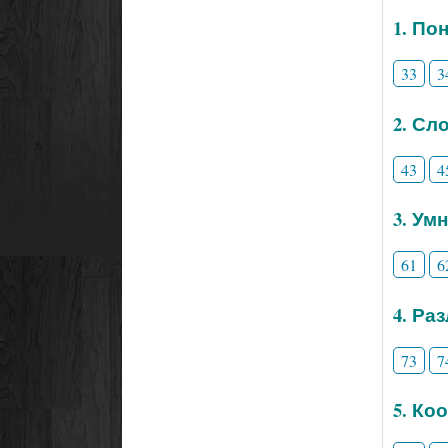
1. По
33
3
2. Сл
43
4
3. Ум
61
6
4. Ра
73
7
5. Ко