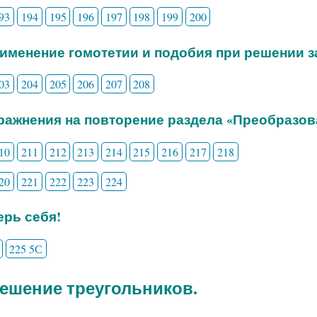
93
194
195
196
197
198
199
200
рименение гомотетии и подобия при решении з
03
204
205
206
207
208
пражнения на повторение раздела «Преобразов
10
211
212
213
214
215
216
217
218
20
221
222
223
224
рь себя!
225 5С
 Решение треугольников.