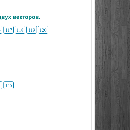
двух векторов.
6
117
118
119
120
4
145