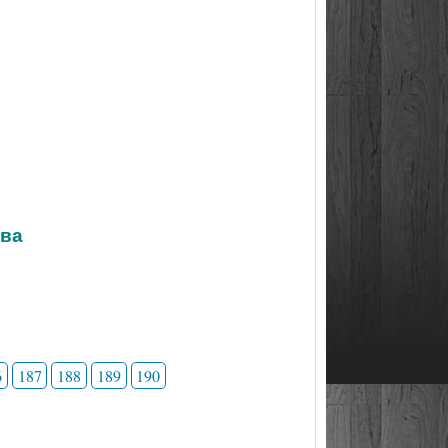
тва
6
187
188
189
190