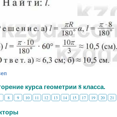
сеп
орение курса геометрии 8 класса.
7
8
9
10
11
12
13
14
15
17
19
20
21
екторы