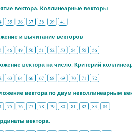
нятие вектора. Коллинеарные векторы
4
35
36
37
38
39
41
ожение и вычитание векторов
5
46
49
50
51
52
53
54
55
56
ножение вектора на число. Критерий коллинеа
2
63
64
66
67
68
69
70
71
72
зложение вектора по двум неколлинеарным ве
4
75
76
77
78
79
80
81
82
83
84
ординаты вектора.