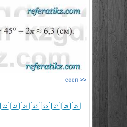
есеп >>
22
23
24
25
26
27
28
29