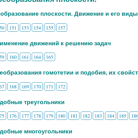
еобразование плоскости. Движение и его виды
50
151
153
154
155
157
рименение движений к решению задач
59
160
161
164
165
реобразования гомотетии и подобия, их свойс
67
168
169
170
171
172
одобные треугольники
75
176
177
178
179
180
181
182
183
184
185
18
одобные многоугольники