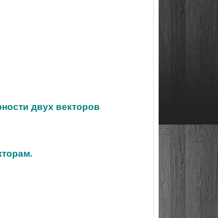
рности двух векторов
кторам.