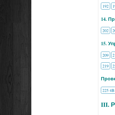
192
1
14. П
202
2
15. У
209
2
219
2
Прове
225 4B
III.