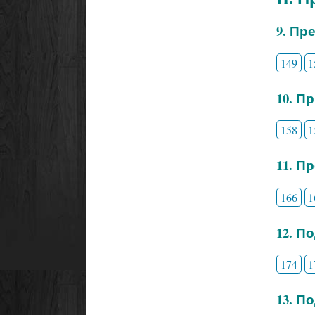
9. Пр
149
1
10. П
158
1
11. П
166
1
12. П
174
1
13. П