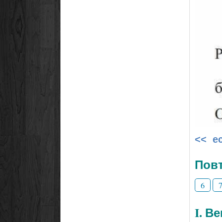
<< е
Повт
6
I. В