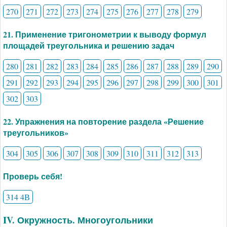
270
271
272
273
274
275
276
277
278
279
21. Применение тригонометрии к выводу формул
площадей треугольника и решению задач
280
281
282
283
284
285
286
287
288
289
290
291
292
293
294
295
296
297
298
299
300
301
302
303
22. Упражнения на повторение раздела «Решение
треугольников»
304
305
306
307
308
309
310
311
312
313
Проверь себя!
314 4В
IV. Окружность. Многоугольники