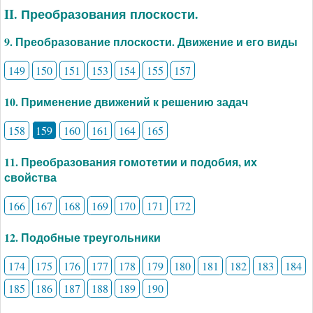
II. Преобразования плоскости.
9. Преобразование плоскости. Движение и его виды
149
150
151
153
154
155
157
10. Применение движений к решению задач
158
159
160
161
164
165
11. Преобразования гомотетии и подобия, их
свойства
166
167
168
169
170
171
172
12. Подобные треугольники
174
175
176
177
178
179
180
181
182
183
184
185
186
187
188
189
190