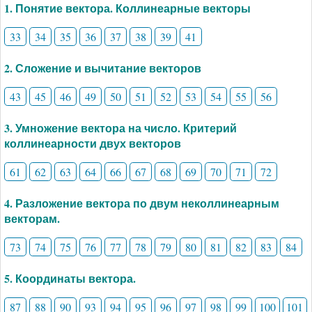
1. Понятие вектора. Коллинеарные векторы
33
34
35
36
37
38
39
41
2. Сложение и вычитание векторов
43
45
46
49
50
51
52
53
54
55
56
3. Умножение вектора на число. Критерий
коллинеарности двух векторов
61
62
63
64
66
67
68
69
70
71
72
4. Разложение вектора по двум неколлинеарным
векторам.
73
74
75
76
77
78
79
80
81
82
83
84
5. Координаты вектора.
87
88
90
93
94
95
96
97
98
99
100
101