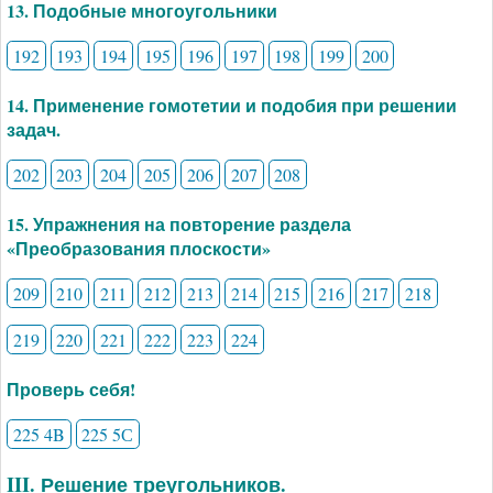
13. Подобные многоугольники
192
193
194
195
196
197
198
199
200
14. Применение гомотетии и подобия при решении
задач.
202
203
204
205
206
207
208
15. Упражнения на повторение раздела
«Преобразования плоскости»
209
210
211
212
213
214
215
216
217
218
219
220
221
222
223
224
Проверь себя!
225 4B
225 5С
III. Решение треугольников.