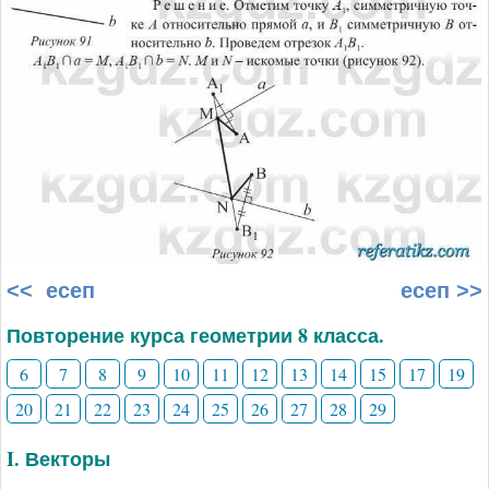
<< есеп
есеп >>
Повторение курса геометрии 8 класса.
6
7
8
9
10
11
12
13
14
15
17
19
20
21
22
23
24
25
26
27
28
29
I. Векторы