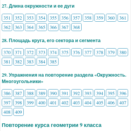
27. Длина окружности и ее дуги
351
352
353
354
355
356
357
358
359
360
361
362
363
364
365
366
367
368
28. Площадь круга, его сектора и сегмента
370
371
372
373
374
375
376
377
378
379
380
381
382
383
384
385
29. Упражнения на повторение раздела «Окружность.
Многоугольники»
386
387
388
389
390
391
392
393
394
395
396
397
398
399
400
401
402
403
404
405
406
407
408
409
Повторение курса геометрии 9 класса