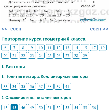
<< есеп
есеп >>
Повторение курса геометрии 8 класса.
6
7
8
9
10
11
12
13
14
15
17
19
20
21
22
23
24
25
26
27
28
29
I. Векторы
1. Понятие вектора. Коллинеарные векторы
33
34
35
36
37
38
39
41
2. Сложение и вычитание векторов
43
45
46
49
50
51
52
53
54
55
56