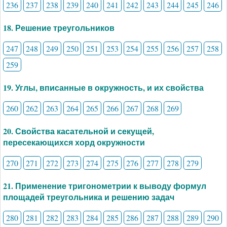
236
237
238
239
240
241
242
243
244
245
246
18. Решение треугольников
247
248
249
250
251
253
254
255
256
257
258
259
19. Углы, вписанные в окружность, и их свойства
260
262
263
264
265
266
267
268
269
20. Свойства касательной и секущей,
пересекающихся хорд окружности
270
271
272
273
274
275
276
277
278
279
21. Применение тригонометрии к выводу формул
площадей треугольника и решению задач
280
281
282
283
284
285
286
287
288
289
290