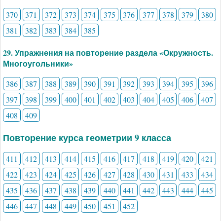
370
371
372
373
374
375
376
377
378
379
380
381
382
383
384
385
29. Упражнения на повторение раздела «Окружность.
Многоугольники»
386
387
388
389
390
391
392
393
394
395
396
397
398
399
400
401
402
403
404
405
406
407
408
409
Повторение курса геометрии 9 класса
411
412
413
414
415
416
417
418
419
420
421
422
423
424
425
426
427
428
430
431
433
434
435
436
437
438
439
440
441
442
443
444
445
446
447
448
449
450
451
452