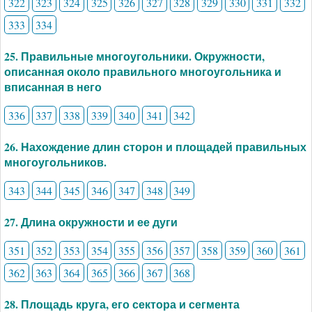
322
323
324
325
326
327
328
329
330
331
332
333
334
25. Правильные многоугольники. Окружности,
описанная около правильного многоугольника и
вписанная в него
336
337
338
339
340
341
342
26. Нахождение длин сторон и площадей правильных
многоугольников.
343
344
345
346
347
348
349
27. Длина окружности и ее дуги
351
352
353
354
355
356
357
358
359
360
361
362
363
364
365
366
367
368
28. Площадь круга, его сектора и сегмента