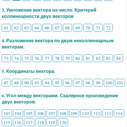
3. Умножение вектора на число. Критерий
коллинеарности двух векторов
61
62
63
64
66
67
68
69
70
71
72
4. Разложение вектора по двум неколлинеарным
векторам.
73
74
75
76
77
78
79
80
81
82
83
84
5. Координаты вектора.
87
88
90
93
94
95
96
97
98
99
100
101
6. Угол между векторами. Скалярное произведение
двух векторов.
103
104
105
106
107
108
109
110
112
113
114
115
116
117
118
119
120