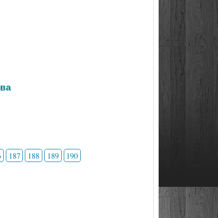
тва
6
187
188
189
190