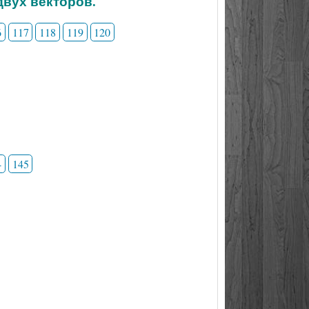
двух векторов.
6
117
118
119
120
4
145