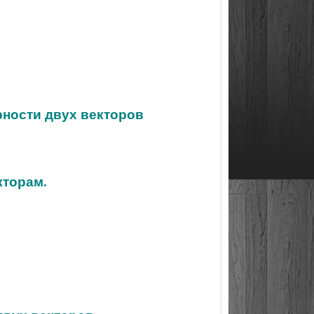
рности двух векторов
кторам.