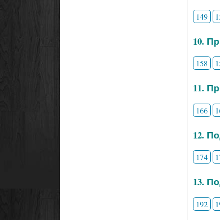
149
1
10. П
158
1
11. П
166
1
12. П
174
1
13. П
192
1