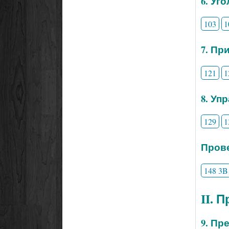
6. Уг
103
1
7. Пр
121
1
8. Уп
129
1
Прове
148 3B
II. 
9. Пр