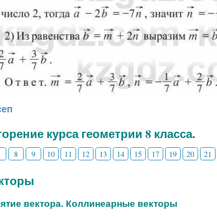
сеп
орение курса геометрии 8 класса.
7
8
9
10
11
12
13
14
15
17
19
20
21
екторы
нятие вектора. Коллинеарные векторы