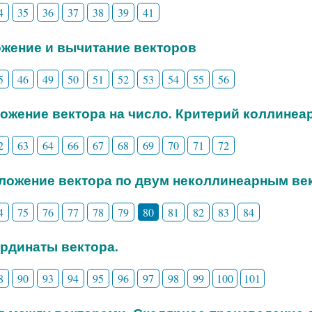
4
35
36
37
38
39
41
ожение и вычитание векторов
5
46
49
50
51
52
53
54
55
56
ножение вектора на число. Критерий коллинеа
2
63
64
66
67
68
69
70
71
72
зложение вектора по двум неколлинеарным ве
4
75
76
77
78
79
80
81
82
83
84
ординаты вектора.
8
90
93
94
95
96
97
98
99
100
101