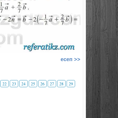
есеп >>
22
23
24
25
26
27
28
29