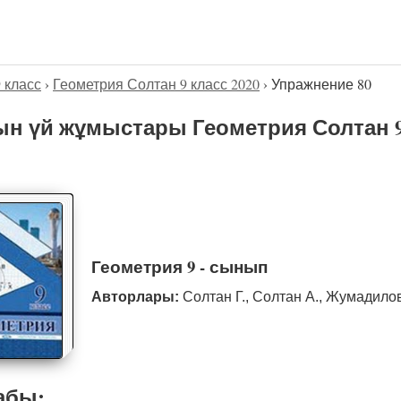
9 класс
›
Геометрия Солтан 9 класс 2020
›
Упражнение 80
н үй жұмыстары Геометрия Солтан 9
Геометрия 9 - сынып
Авторлары:
Солтан Г., Солтан А., Жумадило
абы: