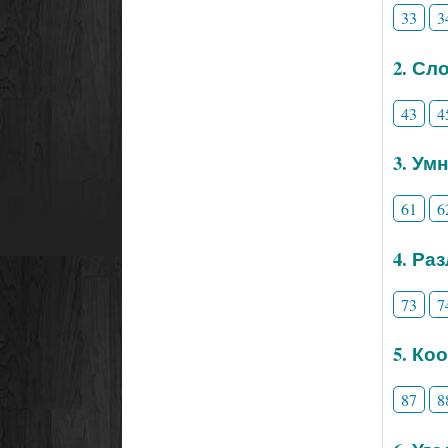
33
3
2. Сл
43
4
3. Ум
61
6
4. Ра
73
7
5. Ко
87
8