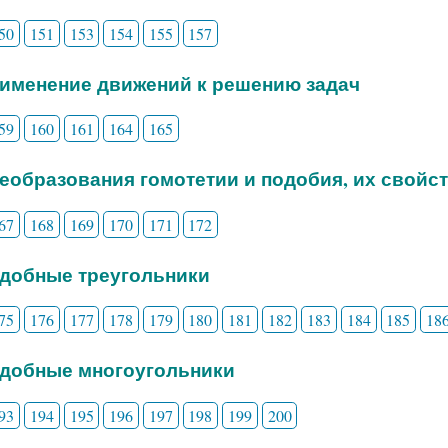
50
151
153
154
155
157
рименение движений к решению задач
59
160
161
164
165
реобразования гомотетии и подобия, их свойс
67
168
169
170
171
172
одобные треугольники
75
176
177
178
179
180
181
182
183
184
185
18
одобные многоугольники
93
194
195
196
197
198
199
200