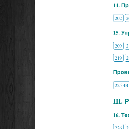
14. П
202
2
15. У
209
2
219
2
Прове
225 4B
III.
16. Т
226
2