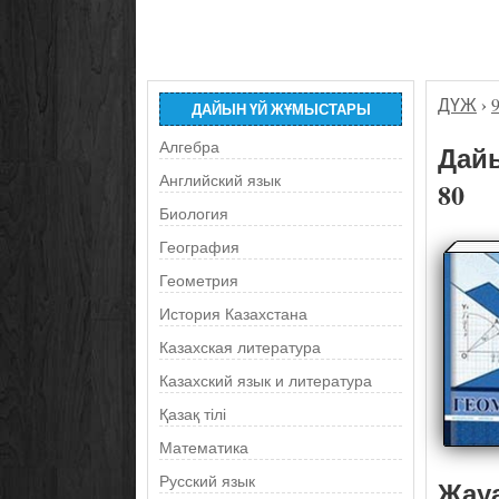
ДҮЖ
›
ДАЙЫН ҮЙ ЖҰМЫСТАРЫ
Алгебра
Дайы
Английский язык
80
Биология
География
Геометрия
История Казахстана
Казахская литература
Казахский язык и литература
Қазақ тілі
Математика
Русский язык
Жау