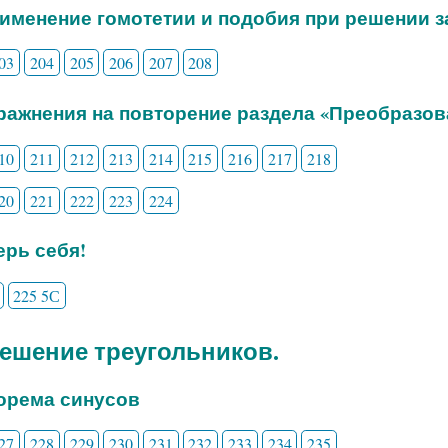
рименение гомотетии и подобия при решении з
03
204
205
206
207
208
пражнения на повторение раздела «Преобразов
10
211
212
213
214
215
216
217
218
20
221
222
223
224
рь себя!
225 5С
 Решение треугольников.
еорема синусов
27
228
229
230
231
232
233
234
235