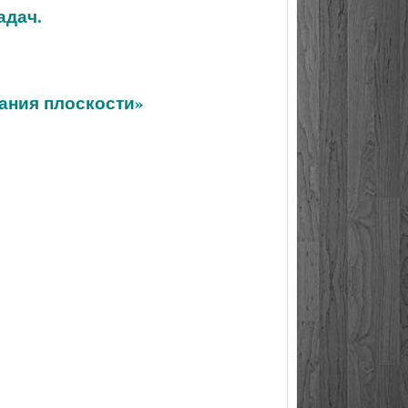
адач.
ания плоскости»