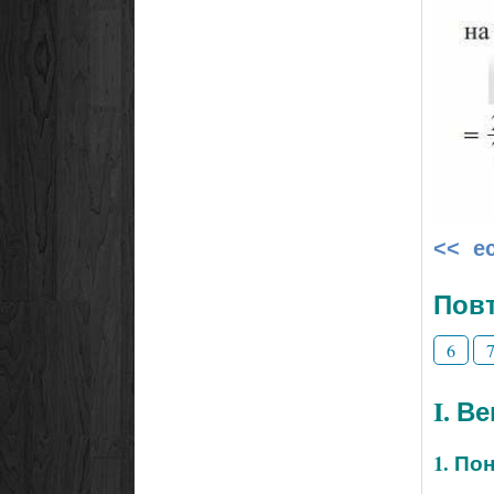
<< е
Повт
6
I. В
1. По