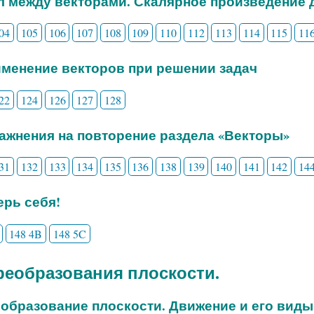
ол между векторами. Скалярное произведение 
04
105
106
107
108
109
110
112
113
114
115
11
именение векторов при решении задач
22
124
126
127
128
ражнения на повторение раздела «Векторы»
31
132
133
134
135
136
138
139
140
141
142
14
рь себя!
148 4B
148 5C
Преобразования плоскости.
еобразование плоскости. Движение и его виды