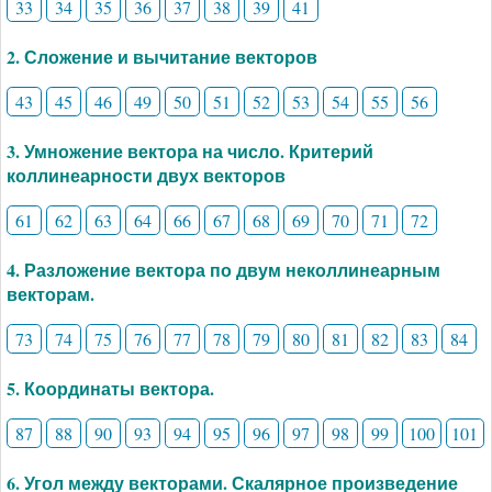
33
34
35
36
37
38
39
41
2. Сложение и вычитание векторов
43
45
46
49
50
51
52
53
54
55
56
3. Умножение вектора на число. Критерий
коллинеарности двух векторов
61
62
63
64
66
67
68
69
70
71
72
4. Разложение вектора по двум неколлинеарным
векторам.
73
74
75
76
77
78
79
80
81
82
83
84
5. Координаты вектора.
87
88
90
93
94
95
96
97
98
99
100
101
6. Угол между векторами. Скалярное произведение