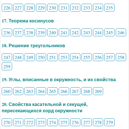
226
227
228
229
230
231
232
233
234
235
17. Теорема косинусов
236
237
238
239
240
241
242
243
244
245
246
18. Решение треугольников
247
248
249
250
251
253
254
255
256
257
258
259
19. Углы, вписанные в окружность, и их свойства
260
262
263
264
265
266
267
268
269
20. Свойства касательной и секущей,
пересекающихся хорд окружности
270
271
272
273
274
275
276
277
278
279