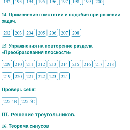
192
193
194
195
196
197
198
199
200
14. Применение гомотетии и подобия при решении
задач.
202
203
204
205
206
207
208
15. Упражнения на повторение раздела
«Преобразования плоскости»
209
210
211
212
213
214
215
216
217
218
219
220
221
222
223
224
Проверь себя!
225 4B
225 5С
III. Решение треугольников.
16. Теорема синусов