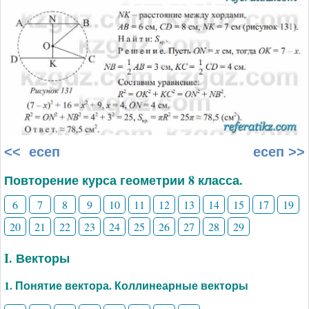
<< есеп
есеп >>
Повторение курса геометрии 8 класса.
6
7
8
9
10
11
12
13
14
15
17
19
20
21
22
23
24
25
26
27
28
29
I. Векторы
1. Понятие вектора. Коллинеарные векторы