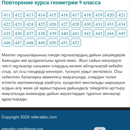
Повторение курса геометрии 9 класса
411
412
413
414
415
416
417
418
419
420
421
422
423
424
425
426
427
428
430
431
433
434
435
436
437
438
439
440
441
442
443
444
445
446
447
448
449
450
451
452
Мектеп оқушыларының пәндік оқулықтардың дайын шешімдерім
баяғыдан жиі қолданатыны құпия емес. Жыл сайын меңгеруге
тиісті оқулықтар санымен олардың көлемі айтарлықтай көбейіп
отыр, ал осы пәндерді менгеріп, түсінуге уақыт жеткіліксіз. Осы
себеппен балаларға көмектесу мақсатында, олардан талап
етілетін жүктемелерді азайтуға, күнделікті ментальды шаршауын
алдын-алу және үй жұмыстарына дайындалу тиімділігін арттыру
мақсатында мамандар дайын жауаптардан тұратын жинақтар
құрастырады.
Copyright 2026 referatikz.com
referatikz.com@gmail.com