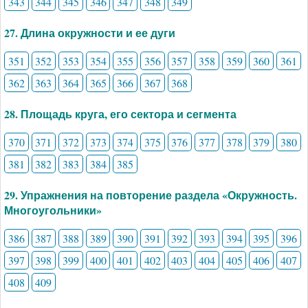
343
344
345
346
347
348
349
27. Длина окружности и ее дуги
351
352
353
354
355
356
357
358
359
360
361
362
363
364
365
366
367
368
28. Площадь круга, его сектора и сегмента
370
371
372
373
374
375
376
377
378
379
380
381
382
383
384
385
29. Упражнения на повторение раздела «Окружность.
Многоугольники»
386
387
388
389
390
391
392
393
394
395
396
397
398
399
400
401
402
403
404
405
406
407
408
409