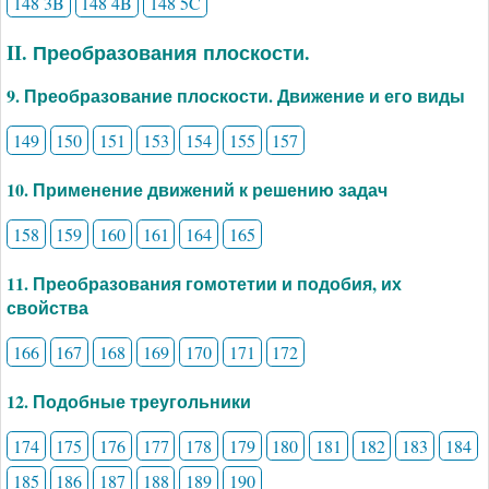
148 3B
148 4B
148 5C
II. Преобразования плоскости.
9. Преобразование плоскости. Движение и его виды
149
150
151
153
154
155
157
10. Применение движений к решению задач
158
159
160
161
164
165
11. Преобразования гомотетии и подобия, их
свойства
166
167
168
169
170
171
172
12. Подобные треугольники
174
175
176
177
178
179
180
181
182
183
184
185
186
187
188
189
190