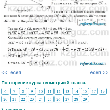
<< есеп
есеп >>
Повторение курса геометрии 8 класса.
6
7
8
9
10
11
12
13
14
15
17
19
20
21
22
23
24
25
26
27
28
29