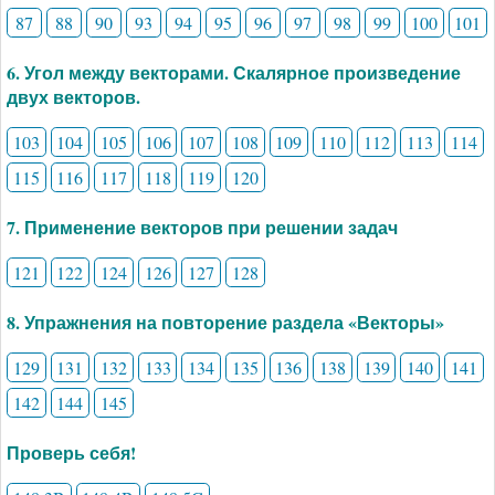
87
88
90
93
94
95
96
97
98
99
100
101
6. Угол между векторами. Скалярное произведение
двух векторов.
103
104
105
106
107
108
109
110
112
113
114
115
116
117
118
119
120
7. Применение векторов при решении задач
121
122
124
126
127
128
8. Упражнения на повторение раздела «Векторы»
129
131
132
133
134
135
136
138
139
140
141
142
144
145
Проверь себя!