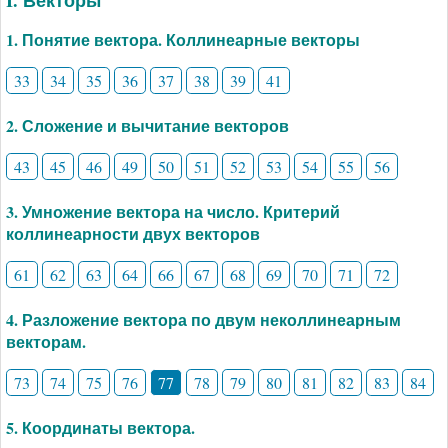
I. Векторы
1. Понятие вектора. Коллинеарные векторы
33
34
35
36
37
38
39
41
2. Сложение и вычитание векторов
43
45
46
49
50
51
52
53
54
55
56
3. Умножение вектора на число. Критерий
коллинеарности двух векторов
61
62
63
64
66
67
68
69
70
71
72
4. Разложение вектора по двум неколлинеарным
векторам.
73
74
75
76
77
78
79
80
81
82
83
84
5. Координаты вектора.