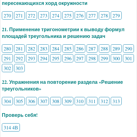
пересекающихся хорд окружности
270
271
272
273
274
275
276
277
278
279
21. Применение тригонометрии к выводу формул
площадей треугольника и решению задач
280
281
282
283
284
285
286
287
288
289
290
291
292
293
294
295
296
297
298
299
300
301
302
303
22. Упражнения на повторение раздела «Решение
треугольников»
304
305
306
307
308
309
310
311
312
313
Проверь себя!
314 4В