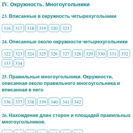
IV. Окружность. Многоугольники
23. Вписанные в окружность четырехугольники
316
317
318
319
320
321
24. Описанные около окружности четырехугольники
322
323
324
325
326
327
328
329
330
331
332
333
334
25. Правильные многоугольники. Окружности,
описанная около правильного многоугольника и
вписанная в него
336
337
338
339
340
341
342
26. Нахождение длин сторон и площадей правильных
многоугольников.