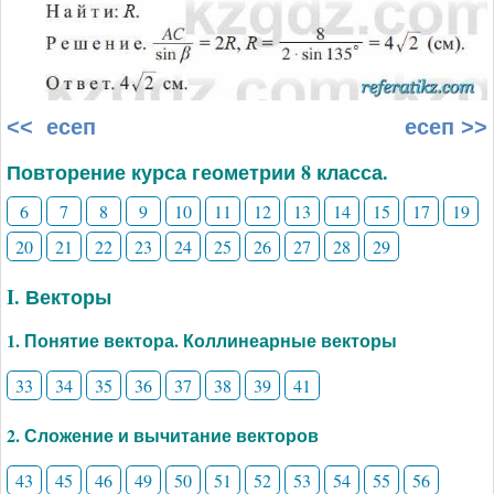
<< есеп
есеп >>
Повторение курса геометрии 8 класса.
6
7
8
9
10
11
12
13
14
15
17
19
20
21
22
23
24
25
26
27
28
29
I. Векторы
1. Понятие вектора. Коллинеарные векторы
33
34
35
36
37
38
39
41
2. Сложение и вычитание векторов
43
45
46
49
50
51
52
53
54
55
56