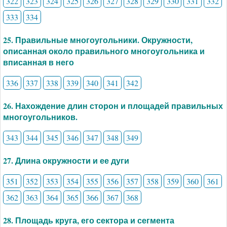
322
323
324
325
326
327
328
329
330
331
332
333
334
25. Правильные многоугольники. Окружности,
описанная около правильного многоугольника и
вписанная в него
336
337
338
339
340
341
342
26. Нахождение длин сторон и площадей правильных
многоугольников.
343
344
345
346
347
348
349
27. Длина окружности и ее дуги
351
352
353
354
355
356
357
358
359
360
361
362
363
364
365
366
367
368
28. Площадь круга, его сектора и сегмента