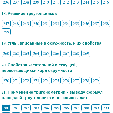
236
237
238
239
240
241
242
243
244
245
246
18. Решение треугольников
247
248
249
250
251
253
254
255
256
257
258
259
19. Углы, вписанные в окружность, и их свойства
260
262
263
264
265
266
267
268
269
20. Свойства касательной и секущей,
пересекающихся хорд окружности
270
271
272
273
274
275
276
277
278
279
21. Применение тригонометрии к выводу формул
площадей треугольника и решению задач
280
281
282
283
284
285
286
287
288
289
290