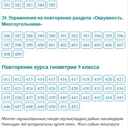
381
382
383
384
385
29. Упражнения на повторение раздела «Окружность.
Многоугольники»
386
387
388
389
390
391
392
393
394
395
396
397
398
399
400
401
402
403
404
405
406
407
408
409
Повторение курса геометрии 9 класса
411
412
413
414
415
416
417
418
419
420
421
422
423
424
425
426
427
428
430
431
433
434
435
436
437
438
439
440
441
442
443
444
445
446
447
448
449
450
451
452
Мектеп оқушыларының пәндік оқулықтардың дайын шешімдерім
баяғыдан жиі қолданатыны құпия емес. Жыл сайын меңгеруге