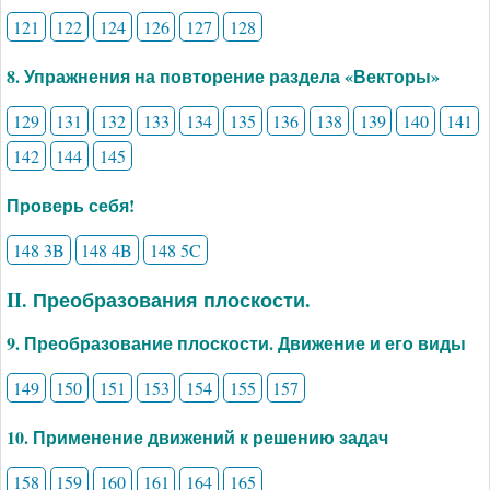
121
122
124
126
127
128
8. Упражнения на повторение раздела «Векторы»
129
131
132
133
134
135
136
138
139
140
141
142
144
145
Проверь себя!
148 3B
148 4B
148 5C
II. Преобразования плоскости.
9. Преобразование плоскости. Движение и его виды
149
150
151
153
154
155
157
10. Применение движений к решению задач
158
159
160
161
164
165