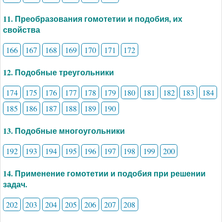
11. Преобразования гомотетии и подобия, их
свойства
166
167
168
169
170
171
172
12. Подобные треугольники
174
175
176
177
178
179
180
181
182
183
184
185
186
187
188
189
190
13. Подобные многоугольники
192
193
194
195
196
197
198
199
200
14. Применение гомотетии и подобия при решении
задач.
202
203
204
205
206
207
208