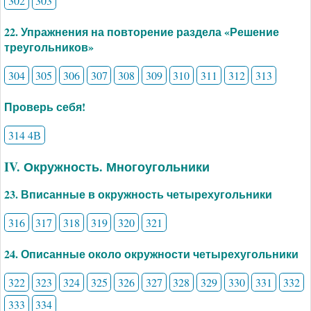
302
303
22. Упражнения на повторение раздела «Решение
треугольников»
304
305
306
307
308
309
310
311
312
313
Проверь себя!
314 4В
IV. Окружность. Многоугольники
23. Вписанные в окружность четырехугольники
316
317
318
319
320
321
24. Описанные около окружности четырехугольники
322
323
324
325
326
327
328
329
330
331
332
333
334