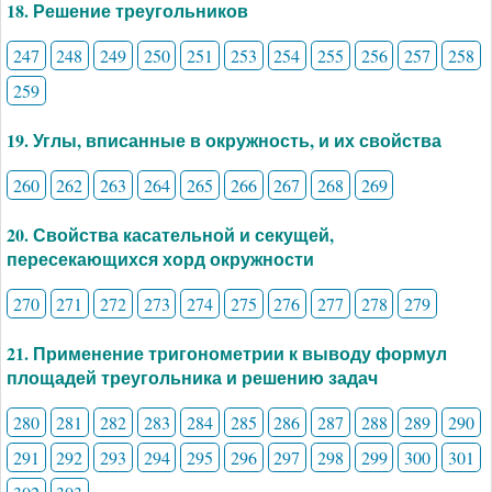
18. Решение треугольников
247
248
249
250
251
253
254
255
256
257
258
259
19. Углы, вписанные в окружность, и их свойства
260
262
263
264
265
266
267
268
269
20. Свойства касательной и секущей,
пересекающихся хорд окружности
270
271
272
273
274
275
276
277
278
279
21. Применение тригонометрии к выводу формул
площадей треугольника и решению задач
280
281
282
283
284
285
286
287
288
289
290
291
292
293
294
295
296
297
298
299
300
301