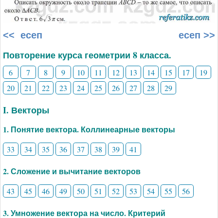
<< есеп
есеп >>
Повторение курса геометрии 8 класса.
6
7
8
9
10
11
12
13
14
15
17
19
20
21
22
23
24
25
26
27
28
29
I. Векторы
1. Понятие вектора. Коллинеарные векторы
33
34
35
36
37
38
39
41
2. Сложение и вычитание векторов
43
45
46
49
50
51
52
53
54
55
56
3. Умножение вектора на число. Критерий