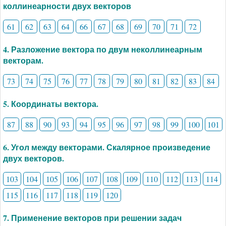
коллинеарности двух векторов
61
62
63
64
66
67
68
69
70
71
72
4. Разложение вектора по двум неколлинеарным
векторам.
73
74
75
76
77
78
79
80
81
82
83
84
5. Координаты вектора.
87
88
90
93
94
95
96
97
98
99
100
101
6. Угол между векторами. Скалярное произведение
двух векторов.
103
104
105
106
107
108
109
110
112
113
114
115
116
117
118
119
120
7. Применение векторов при решении задач