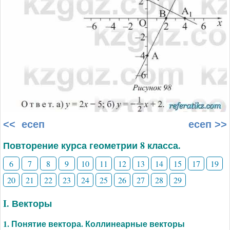
<< есеп
есеп >>
Повторение курса геометрии 8 класса.
6
7
8
9
10
11
12
13
14
15
17
19
20
21
22
23
24
25
26
27
28
29
I. Векторы
1. Понятие вектора. Коллинеарные векторы