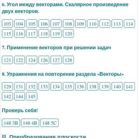
6. Угол между векторами. Скалярное произведение
двух векторов.
103
104
105
106
107
108
109
110
112
113
114
115
116
117
118
119
120
7. Применение векторов при решении задач
121
122
124
126
127
128
8. Упражнения на повторение раздела «Векторы»
129
131
132
133
134
135
136
138
139
140
141
142
144
145
Проверь себя!
148 3B
148 4B
148 5C
II. Преобразования плоскости.