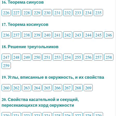
16. Теорема синусов
226
227
228
229
230
231
232
233
234
235
17. Теорема косинусов
236
237
238
239
240
241
242
243
244
245
246
18. Решение треугольников
247
248
249
250
251
253
254
255
256
257
258
259
19. Углы, вписанные в окружность, и их свойства
260
262
263
264
265
266
267
268
269
20. Свойства касательной и секущей,
пересекающихся хорд окружности
270
271
272
273
274
275
276
277
278
279