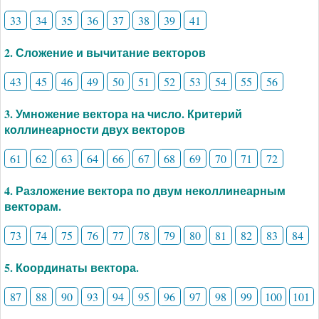
33
34
35
36
37
38
39
41
2. Сложение и вычитание векторов
43
45
46
49
50
51
52
53
54
55
56
3. Умножение вектора на число. Критерий
коллинеарности двух векторов
61
62
63
64
66
67
68
69
70
71
72
4. Разложение вектора по двум неколлинеарным
векторам.
73
74
75
76
77
78
79
80
81
82
83
84
5. Координаты вектора.
87
88
90
93
94
95
96
97
98
99
100
101