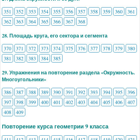
351
352
353
354
355
356
357
358
359
360
361
362
363
364
365
366
367
368
28. Площадь круга, его сектора и сегмента
370
371
372
373
374
375
376
377
378
379
380
381
382
383
384
385
29. Упражнения на повторение раздела «Окружность.
Многоугольники»
386
387
388
389
390
391
392
393
394
395
396
397
398
399
400
401
402
403
404
405
406
407
408
409
Повторение курса геометрии 9 класса
411
412
413
414
415
416
417
418
419
420
421