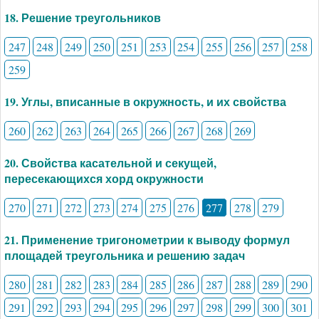
18. Решение треугольников
247
248
249
250
251
253
254
255
256
257
258
259
19. Углы, вписанные в окружность, и их свойства
260
262
263
264
265
266
267
268
269
20. Свойства касательной и секущей,
пересекающихся хорд окружности
270
271
272
273
274
275
276
277
278
279
21. Применение тригонометрии к выводу формул
площадей треугольника и решению задач
280
281
282
283
284
285
286
287
288
289
290
291
292
293
294
295
296
297
298
299
300
301