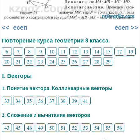
<< есеп
есеп >>
Повторение курса геометрии 8 класса.
6
7
8
9
10
11
12
13
14
15
17
19
20
21
22
23
24
25
26
27
28
29
I. Векторы
1. Понятие вектора. Коллинеарные векторы
33
34
35
36
37
38
39
41
2. Сложение и вычитание векторов
43
45
46
49
50
51
52
53
54
55
56