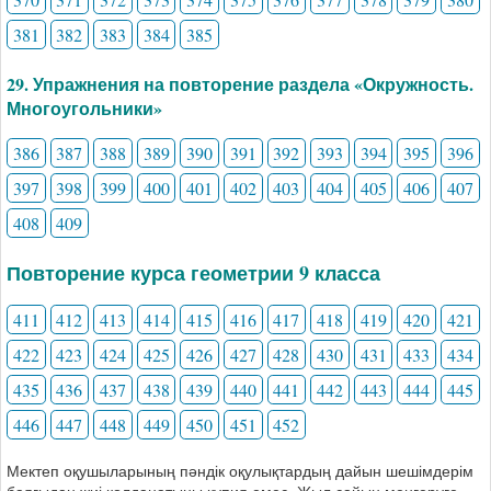
381
382
383
384
385
29. Упражнения на повторение раздела «Окружность.
Многоугольники»
386
387
388
389
390
391
392
393
394
395
396
397
398
399
400
401
402
403
404
405
406
407
408
409
Повторение курса геометрии 9 класса
411
412
413
414
415
416
417
418
419
420
421
422
423
424
425
426
427
428
430
431
433
434
435
436
437
438
439
440
441
442
443
444
445
446
447
448
449
450
451
452
Мектеп оқушыларының пәндік оқулықтардың дайын шешімдерім