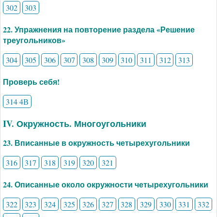
302
303
22. Упражнения на повторение раздела «Решение
треугольников»
304
305
306
307
308
309
310
311
312
313
Проверь себя!
314 4В
IV. Окружность. Многоугольники
23. Вписанные в окружность четырехугольники
316
317
318
319
320
321
24. Описанные около окружности четырехугольники
322
323
324
325
326
327
328
329
330
331
332