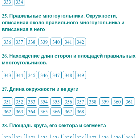
333
334
25. Правильные многоугольники. Окружности,
описанная около правильного многоугольника и
вписанная в него
336
337
338
339
340
341
342
26. Нахождение длин сторон и площадей правильных
многоугольников.
343
344
345
346
347
348
349
27. Длина окружности и ее дуги
351
352
353
354
355
356
357
358
359
360
361
362
363
364
365
366
367
368
28. Площадь круга, его сектора и сегмента
370
371
372
373
374
375
376
377
378
379
380