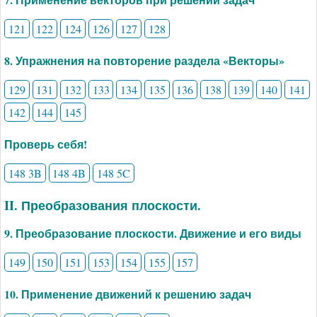
121
122
124
126
127
128
8. Упражнения на повторение раздела «Векторы»
129
131
132
133
134
135
136
138
139
140
141
142
144
145
Проверь себя!
148 3B
148 4B
148 5C
II. Преобразования плоскости.
9. Преобразование плоскости. Движение и его виды
149
150
151
153
154
155
157
10. Применение движений к решению задач