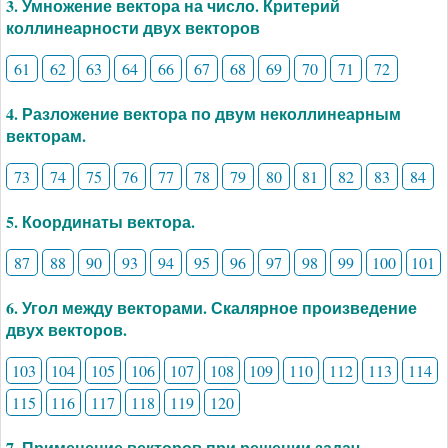
3. Умножение вектора на число. Критерий
коллинеарности двух векторов
61
62
63
64
66
67
68
69
70
71
72
4. Разложение вектора по двум неколлинеарным
векторам.
73
74
75
76
77
78
79
80
81
82
83
84
5. Координаты вектора.
87
88
90
93
94
95
96
97
98
99
100
101
6. Угол между векторами. Скалярное произведение
двух векторов.
103
104
105
106
107
108
109
110
112
113
114
115
116
117
118
119
120
7. Применение векторов при решении задач