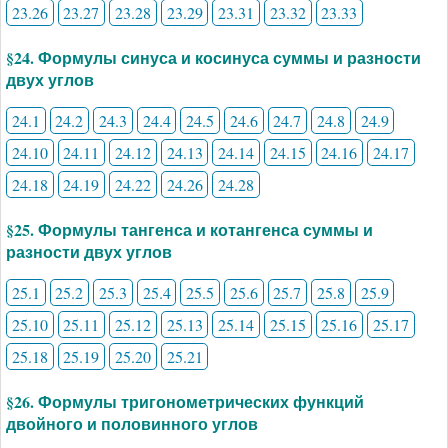
23.26
23.27
23.28
23.29
23.31
23.32
23.33
§24. Формулы синуса и косинуса суммы и разности
двух углов
24.1
24.2
24.3
24.4
24.5
24.6
24.7
24.8
24.9
24.10
24.11
24.12
24.13
24.14
24.15
24.16
24.17
24.18
24.19
24.22
24.26
24.28
§25. Формулы тангенса и котангенса суммы и
разности двух углов
25.1
25.2
25.3
25.4
25.5
25.6
25.7
25.8
25.9
25.10
25.11
25.12
25.13
25.14
25.15
25.16
25.17
25.18
25.19
25.20
25.21
§26. Формулы тригонометрических функций
двойного и половинного углов