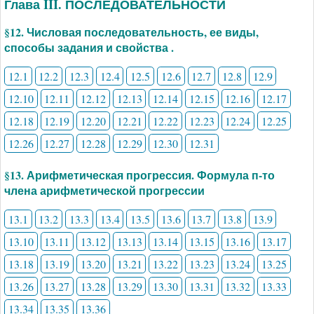
Глава III. ПОСЛЕДОВАТЕЛЬНОСТИ
§12. Числовая последовательность, ее виды,
способы задания и свойства .
12.1
12.2
12.3
12.4
12.5
12.6
12.7
12.8
12.9
12.10
12.11
12.12
12.13
12.14
12.15
12.16
12.17
12.18
12.19
12.20
12.21
12.22
12.23
12.24
12.25
12.26
12.27
12.28
12.29
12.30
12.31
§13. Арифметическая прогрессия. Формула п-то
члена арифметической прогрессии
13.1
13.2
13.3
13.4
13.5
13.6
13.7
13.8
13.9
13.10
13.11
13.12
13.13
13.14
13.15
13.16
13.17
13.18
13.19
13.20
13.21
13.22
13.23
13.24
13.25
13.26
13.27
13.28
13.29
13.30
13.31
13.32
13.33
13.34
13.35
13.36