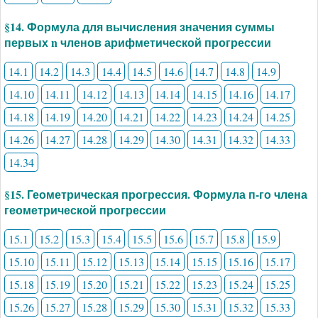
§14. Формула для вычисления значения суммы
первых n членов арифметической прогрессии
14.1
14.2
14.3
14.4
14.5
14.6
14.7
14.8
14.9
14.10
14.11
14.12
14.13
14.14
14.15
14.16
14.17
14.18
14.19
14.20
14.21
14.22
14.23
14.24
14.25
14.26
14.27
14.28
14.29
14.30
14.31
14.32
14.33
14.34
§15. Геометрическая прогрессия. Формула п-го члена
геометрической прогрессии
15.1
15.2
15.3
15.4
15.5
15.6
15.7
15.8
15.9
15.10
15.11
15.12
15.13
15.14
15.15
15.16
15.17
15.18
15.19
15.20
15.21
15.22
15.23
15.24
15.25
15.26
15.27
15.28
15.29
15.30
15.31
15.32
15.33