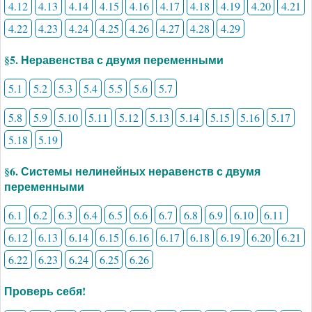
4.12
4.13
4.14
4.15
4.16
4.17
4.18
4.19
4.20
4.21
4.22
4.23
4.24
4.25
4.26
4.27
4.28
4.29
§5. Неравенства с двумя переменными
5.1
5.2
5.3
5.4
5.5
5.6
5.7
5.8
5.9
5.10
5.11
5.12
5.13
5.14
5.15
5.16
5.17
5.18
5.19
§6. Системы нелинейных неравенств с двумя
переменными
6.1
6.2
6.3
6.4
6.5
6.6
6.7
6.8
6.9
6.10
6.11
6.12
6.13
6.14
6.15
6.16
6.17
6.18
6.19
6.20
6.21
6.22
6.23
6.24
6.25
6.26
Проверь себя!