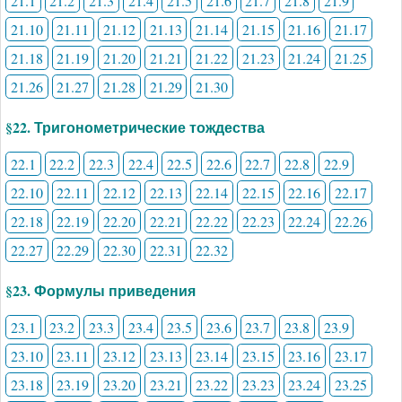
21.1
21.2
21.3
21.4
21.5
21.6
21.7
21.8
21.9
21.10
21.11
21.12
21.13
21.14
21.15
21.16
21.17
21.18
21.19
21.20
21.21
21.22
21.23
21.24
21.25
21.26
21.27
21.28
21.29
21.30
§22. Тригонометрические тождества
22.1
22.2
22.3
22.4
22.5
22.6
22.7
22.8
22.9
22.10
22.11
22.12
22.13
22.14
22.15
22.16
22.17
22.18
22.19
22.20
22.21
22.22
22.23
22.24
22.26
22.27
22.29
22.30
22.31
22.32
§23. Формулы приведения
23.1
23.2
23.3
23.4
23.5
23.6
23.7
23.8
23.9
23.10
23.11
23.12
23.13
23.14
23.15
23.16
23.17
23.18
23.19
23.20
23.21
23.22
23.23
23.24
23.25