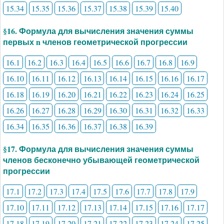
15.34
15.35
15.36
15.37
15.38
15.39
15.40
§16. Формула для вычисления значения суммы
первых n членов геометрической прогрессии
16.1
16.2
16.3
16.4
16.5
16.6
16.7
16.8
16.9
16.10
16.11
16.12
16.13
16.14
16.15
16.16
16.17
16.18
16.19
16.20
16.21
16.22
16.23
16.24
16.25
16.26
16.27
16.28
16.29
16.30
16.31
16.32
16.33
16.34
16.35
16.36
16.37
16.38
16.39
§17. Формула для вычисления значения суммы
членов бесконечно убывающей геометрической
прогрессии
17.1
17.2
17.3
17.4
17.5
17.6
17.7
17.8
17.9
17.10
17.11
17.12
17.13
17.14
17.15
17.16
17.17
17.18
17.19
17.20
17.21
17.22
17.23
17.24
17.25