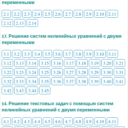
переменными
2.1
2.2
2.3
2.4
2.5
2.6
2.7
2.8
2.9
2.10
2.11
2.12
2.13
2.14
§3. Решение систем нелинейных уравнений с двумя
переменными
3.1
3.2
3.3
3.4
3.5
3.6
3.7
3.8
3.9
3.10
3.11
3.12
3.13
3.14
3.15
3.16
3.17
3.18
3.19
3.20
3.21
3.22
3.23
3.24
3.25
3.26
3.27
3.28
3.29
3.30
3.31
3.32
3.33
3.34
3.35
3.36
3.37
3.38
3.39
3.40
3.41
3.42
3.43
3.44
3.45
§4. Решение текстовых задач с помощью систем
нелинейных уравнений с двумя переменными
4.1
4.2
4.3
4.4
4.5
4.6
4.7
4.8
4.9
4.10
4.11