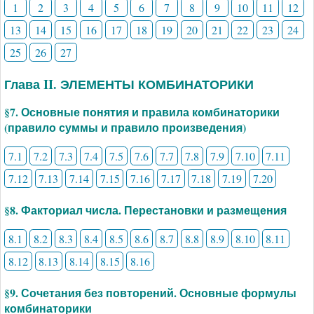
1
2
3
4
5
6
7
8
9
10
11
12
13
14
15
16
17
18
19
20
21
22
23
24
25
26
27
Глава II. ЭЛЕМЕНТЫ КОМБИНАТОРИКИ
§7. Основные понятия и правила комбинаторики
(правило суммы и правило произведения)
7.1
7.2
7.3
7.4
7.5
7.6
7.7
7.8
7.9
7.10
7.11
7.12
7.13
7.14
7.15
7.16
7.17
7.18
7.19
7.20
§8. Факториал числа. Перестановки и размещения
8.1
8.2
8.3
8.4
8.5
8.6
8.7
8.8
8.9
8.10
8.11
8.12
8.13
8.14
8.15
8.16
§9. Сочетания без повторений. Основные формулы
комбинаторики