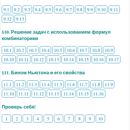
9.1
9.2
9.3
9.4
9.5
9.6
9.7
9.8
9.9
9.10
9.11
9.12
9.13
§10. Решение задач с использованием формул
комбинаторики
10.1
10.2
10.3
10.4
10.5
10.6
10.7
10.8
10.9
10.10
10.11
10.12
10.13
10.14
10.15
10.16
10.17
§11. Бином Ньютона и его свойства
11.1
11.2
11.3
11.4
11.5
11.6
11.7
11.8
11.9
11.10
11.11
11.12
11.13
11.14
11.15
11.16
Проверь себя!
1
2
3
4
5
6
7
8
9
10