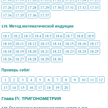
17.26
17.27
17.28
17.29
17.30
17.31
17.32
17.33
17.34
17.35
17.36
17.37
§18. Метод математической индукции
18.1
18.2
18.3
18.4
18.5
18.6
18.7
18.8
18.9
18.10
18.11
18.12
18.13
18.14
18.15
18.16
18.17
18.18
18.19
18.20
18.21
18.22
18.23
18.24
18.25
18.26
18.27
18.28
18.29
18.30
Проверь себя!
1
2
3
4
5
6
7
8
9
10
11
12
13
14
15
16
17
18
19
20
Глава IV. ТРИГОНОМЕТРИЯ
§19. Градусная и радианная мера углов и дуг