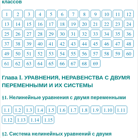
классов
1
2
3
4
5
6
7
8
9
10
11
12
13
14
15
16
17
18
19
20
21
22
23
24
25
26
27
28
29
30
31
32
33
34
35
36
37
38
39
40
41
42
43
44
45
46
47
48
49
50
51
52
53
54
55
56
57
58
59
60
61
62
63
64
65
66
67
68
69
Глава I. УРАВНЕНИЯ, НЕРАВЕНСТВА С ДВУМЯ
ПЕРЕМЕННЫМИ И ИХ СИСТЕМЫ
§1. Нелинейные уравнения с двумя переменными
1.1
1.2
1.3
1.4
1.5
1.6
1.7
1.8
1.9
1.10
1.11
1.12
1.13
1.14
1.15
§2. Система нелинейных уравнений с двумя