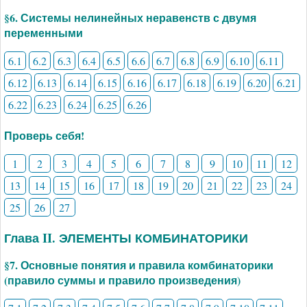
§6. Системы нелинейных неравенств с двумя
переменными
6.1
6.2
6.3
6.4
6.5
6.6
6.7
6.8
6.9
6.10
6.11
6.12
6.13
6.14
6.15
6.16
6.17
6.18
6.19
6.20
6.21
6.22
6.23
6.24
6.25
6.26
Проверь себя!
1
2
3
4
5
6
7
8
9
10
11
12
13
14
15
16
17
18
19
20
21
22
23
24
25
26
27
Глава II. ЭЛЕМЕНТЫ КОМБИНАТОРИКИ
§7. Основные понятия и правила комбинаторики
(правило суммы и правило произведения)