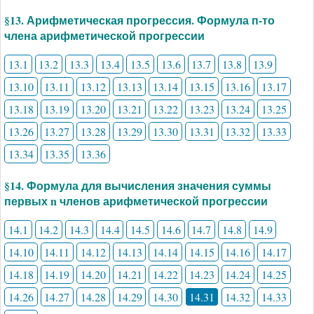
§13. Арифметическая прогрессия. Формула п-то
члена арифметической прогрессии
13.1
13.2
13.3
13.4
13.5
13.6
13.7
13.8
13.9
13.10
13.11
13.12
13.13
13.14
13.15
13.16
13.17
13.18
13.19
13.20
13.21
13.22
13.23
13.24
13.25
13.26
13.27
13.28
13.29
13.30
13.31
13.32
13.33
13.34
13.35
13.36
§14. Формула для вычисления значения суммы
первых n членов арифметической прогрессии
14.1
14.2
14.3
14.4
14.5
14.6
14.7
14.8
14.9
14.10
14.11
14.12
14.13
14.14
14.15
14.16
14.17
14.18
14.19
14.20
14.21
14.22
14.23
14.24
14.25
14.26
14.27
14.28
14.29
14.30
14.31
14.32
14.33