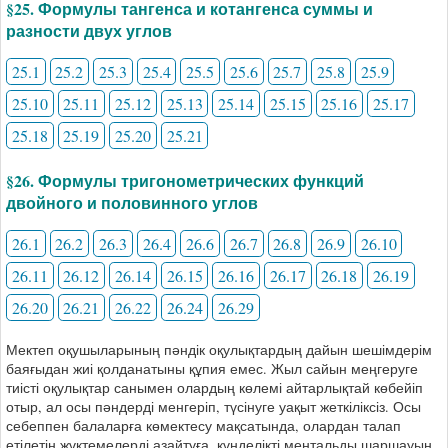
§25. Формулы тангенса и котангенса суммы и
разности двух углов
25.1
25.2
25.3
25.4
25.5
25.6
25.7
25.8
25.9
25.10
25.11
25.12
25.13
25.14
25.15
25.16
25.17
25.18
25.19
25.20
25.21
§26. Формулы тригонометрических функций
двойного и половинного углов
26.1
26.2
26.3
26.4
26.6
26.7
26.8
26.9
26.10
26.11
26.12
26.14
26.15
26.16
26.17
26.18
26.19
26.20
26.21
26.22
26.24
26.29
Мектеп оқушыларының пәндік оқулықтардың дайын шешімдерім
баяғыдан жиі қолданатыны құпия емес. Жыл сайын меңгеруге
тиісті оқулықтар санымен олардың көлемі айтарлықтай көбейіп
отыр, ал осы пәндерді менгеріп, түсінуге уақыт жеткіліксіз. Осы
себеппен балаларға көмектесу мақсатында, олардан талап
етілетін жүктемелерді азайтуға, күнделікті ментальды шаршауын