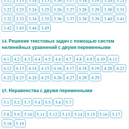
3.12
3.13
3.14
3.15
3.16
3.17
3.18
3.19
3.20
3.21
3.22
3.23
3.24
3.25
3.26
3.27
3.28
3.29
3.30
3.31
3.32
3.33
3.34
3.35
3.36
3.37
3.38
3.39
3.40
3.41
3.42
3.43
3.44
3.45
§4. Решение текстовых задач с помощью систем
нелинейных уравнений с двумя переменными
4.1
4.2
4.3
4.4
4.5
4.6
4.7
4.8
4.9
4.10
4.11
4.12
4.13
4.14
4.15
4.16
4.17
4.18
4.19
4.20
4.21
4.22
4.23
4.24
4.25
4.26
4.27
4.28
4.29
§5. Неравенства с двумя переменными
5.1
5.2
5.3
5.4
5.5
5.6
5.7
5.8
5.9
5.10
5.11
5.12
5.13
5.14
5.15
5.16
5.17
5.18
5.19