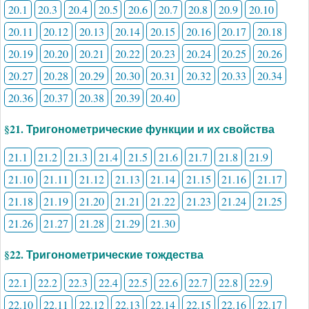
20.1
20.3
20.4
20.5
20.6
20.7
20.8
20.9
20.10
20.11
20.12
20.13
20.14
20.15
20.16
20.17
20.18
20.19
20.20
20.21
20.22
20.23
20.24
20.25
20.26
20.27
20.28
20.29
20.30
20.31
20.32
20.33
20.34
20.36
20.37
20.38
20.39
20.40
§21. Тригонометрические функции и их свойства
21.1
21.2
21.3
21.4
21.5
21.6
21.7
21.8
21.9
21.10
21.11
21.12
21.13
21.14
21.15
21.16
21.17
21.18
21.19
21.20
21.21
21.22
21.23
21.24
21.25
21.26
21.27
21.28
21.29
21.30
§22. Тригонометрические тождества
22.1
22.2
22.3
22.4
22.5
22.6
22.7
22.8
22.9
22.10
22.11
22.12
22.13
22.14
22.15
22.16
22.17