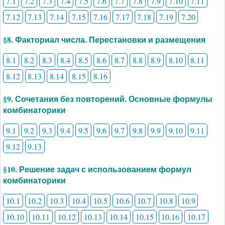
7.1
7.2
7.3
7.4
7.5
7.6
7.7
7.8
7.9
7.10
7.11
7.12
7.13
7.14
7.15
7.16
7.17
7.18
7.19
7.20
§8. Факториал числа. Перестановки и размещения
8.1
8.2
8.3
8.4
8.5
8.6
8.7
8.8
8.9
8.10
8.11
8.12
8.13
8.14
8.15
8.16
§9. Сочетания без повторений. Основные формулы
комбинаторики
9.1
9.2
9.3
9.4
9.5
9.6
9.7
9.8
9.9
9.10
9.11
9.12
9.13
§10. Решение задач с использованием формул
комбинаторики
10.1
10.2
10.3
10.4
10.5
10.6
10.7
10.8
10.9
10.10
10.11
10.12
10.13
10.14
10.15
10.16
10.17