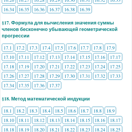
16.34
16.35
16.36
16.37
16.38
16.39
§17. Формула для вычисления значения суммы
членов бесконечно убывающей геометрической
прогрессии
17.1
17.2
17.3
17.4
17.5
17.6
17.7
17.8
17.9
17.10
17.11
17.12
17.13
17.14
17.15
17.16
17.17
17.18
17.19
17.20
17.21
17.22
17.23
17.24
17.25
17.26
17.27
17.28
17.29
17.30
17.31
17.32
17.33
17.34
17.35
17.36
17.37
§18. Метод математической индукции
18.1
18.2
18.3
18.4
18.5
18.6
18.7
18.8
18.9
18.10
18.11
18.12
18.13
18.14
18.15
18.16
18.17
18.18
18.19
18.20
18.21
18.22
18.23
18.24
18.25