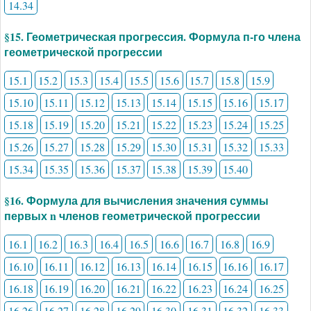
14.34
§15. Геометрическая прогрессия. Формула п-го члена
геометрической прогрессии
15.1
15.2
15.3
15.4
15.5
15.6
15.7
15.8
15.9
15.10
15.11
15.12
15.13
15.14
15.15
15.16
15.17
15.18
15.19
15.20
15.21
15.22
15.23
15.24
15.25
15.26
15.27
15.28
15.29
15.30
15.31
15.32
15.33
15.34
15.35
15.36
15.37
15.38
15.39
15.40
§16. Формула для вычисления значения суммы
первых n членов геометрической прогрессии
16.1
16.2
16.3
16.4
16.5
16.6
16.7
16.8
16.9
16.10
16.11
16.12
16.13
16.14
16.15
16.16
16.17
16.18
16.19
16.20
16.21
16.22
16.23
16.24
16.25
16.26
16.27
16.28
16.29
16.30
16.31
16.32
16.33