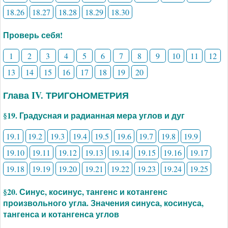
18.26
18.27
18.28
18.29
18.30
Проверь себя!
1
2
3
4
5
6
7
8
9
10
11
12
13
14
15
16
17
18
19
20
Глава IV. ТРИГОНОМЕТРИЯ
§19. Градусная и радианная мера углов и дуг
19.1
19.2
19.3
19.4
19.5
19.6
19.7
19.8
19.9
19.10
19.11
19.12
19.13
19.14
19.15
19.16
19.17
19.18
19.19
19.20
19.21
19.22
19.23
19.24
19.25
§20. Синус, косинус, тангенс и котангенс
произвольного угла. Значения синуса, косинуса,
тангенса и котангенса углов