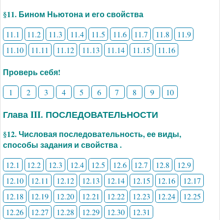
§11. Бином Ньютона и его свойства
11.1
11.2
11.3
11.4
11.5
11.6
11.7
11.8
11.9
11.10
11.11
11.12
11.13
11.14
11.15
11.16
Проверь себя!
1
2
3
4
5
6
7
8
9
10
Глава III. ПОСЛЕДОВАТЕЛЬНОСТИ
§12. Числовая последовательность, ее виды,
способы задания и свойства .
12.1
12.2
12.3
12.4
12.5
12.6
12.7
12.8
12.9
12.10
12.11
12.12
12.13
12.14
12.15
12.16
12.17
12.18
12.19
12.20
12.21
12.22
12.23
12.24
12.25
12.26
12.27
12.28
12.29
12.30
12.31