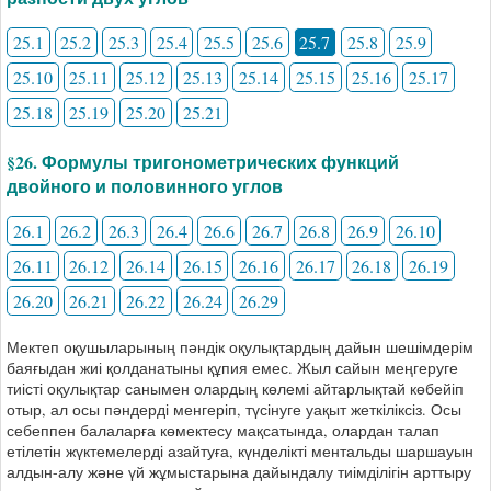
25.1
25.2
25.3
25.4
25.5
25.6
25.7
25.8
25.9
25.10
25.11
25.12
25.13
25.14
25.15
25.16
25.17
25.18
25.19
25.20
25.21
§26. Формулы тригонометрических функций
двойного и половинного углов
26.1
26.2
26.3
26.4
26.6
26.7
26.8
26.9
26.10
26.11
26.12
26.14
26.15
26.16
26.17
26.18
26.19
26.20
26.21
26.22
26.24
26.29
Мектеп оқушыларының пәндік оқулықтардың дайын шешімдерім
баяғыдан жиі қолданатыны құпия емес. Жыл сайын меңгеруге
тиісті оқулықтар санымен олардың көлемі айтарлықтай көбейіп
отыр, ал осы пәндерді менгеріп, түсінуге уақыт жеткіліксіз. Осы
себеппен балаларға көмектесу мақсатында, олардан талап
етілетін жүктемелерді азайтуға, күнделікті ментальды шаршауын
алдын-алу және үй жұмыстарына дайындалу тиімділігін арттыру