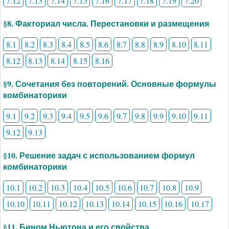
7.12
7.13
7.14
7.15
7.16
7.17
7.18
7.19
7.20
§8. Факториал числа. Перестановки и размещения
8.1
8.2
8.3
8.4
8.5
8.6
8.7
8.8
8.9
8.10
8.11
8.12
8.13
8.14
8.15
8.16
§9. Сочетания без повторений. Основные формулы
комбинаторики
9.1
9.2
9.3
9.4
9.5
9.6
9.7
9.8
9.9
9.10
9.11
9.12
9.13
§10. Решение задач с использованием формул
комбинаторики
10.1
10.2
10.3
10.4
10.5
10.6
10.7
10.8
10.9
10.10
10.11
10.12
10.13
10.14
10.15
10.16
10.17
§11. Бином Ньютона и его свойства