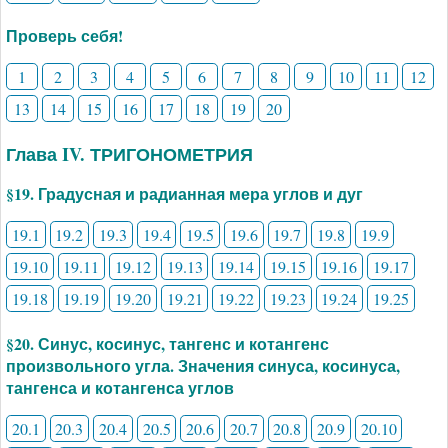
Проверь себя!
1
2
3
4
5
6
7
8
9
10
11
12
13
14
15
16
17
18
19
20
Глава IV. ТРИГОНОМЕТРИЯ
§19. Градусная и радианная мера углов и дуг
19.1
19.2
19.3
19.4
19.5
19.6
19.7
19.8
19.9
19.10
19.11
19.12
19.13
19.14
19.15
19.16
19.17
19.18
19.19
19.20
19.21
19.22
19.23
19.24
19.25
§20. Синус, косинус, тангенс и котангенс
произвольного угла. Значения синуса, косинуса,
тангенса и котангенса углов
20.1
20.3
20.4
20.5
20.6
20.7
20.8
20.9
20.10