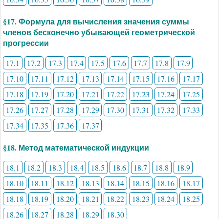
§17. Формула для вычисления значения суммы
членов бесконечно убывающей геометрической
прогрессии
17.1
17.2
17.3
17.4
17.5
17.6
17.7
17.8
17.9
17.10
17.11
17.12
17.13
17.14
17.15
17.16
17.17
17.18
17.19
17.20
17.21
17.22
17.23
17.24
17.25
17.26
17.27
17.28
17.29
17.30
17.31
17.32
17.33
17.34
17.35
17.36
17.37
§18. Метод математической индукции
18.1
18.2
18.3
18.4
18.5
18.6
18.7
18.8
18.9
18.10
18.11
18.12
18.13
18.14
18.15
18.16
18.17
18.18
18.19
18.20
18.21
18.22
18.23
18.24
18.25
18.26
18.27
18.28
18.29
18.30