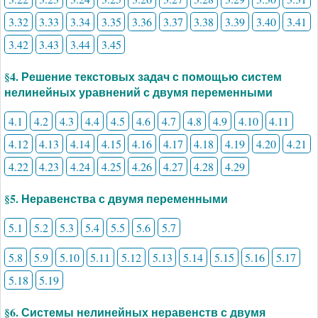
3.32
3.33
3.34
3.35
3.36
3.37
3.38
3.39
3.40
3.41
3.42
3.43
3.44
3.45
§4. Решение текстовых задач с помощью систем
нелинейных уравнений с двумя переменными
4.1
4.2
4.3
4.4
4.5
4.6
4.7
4.8
4.9
4.10
4.11
4.12
4.13
4.14
4.15
4.16
4.17
4.18
4.19
4.20
4.21
4.22
4.23
4.24
4.25
4.26
4.27
4.28
4.29
§5. Неравенства с двумя переменными
5.1
5.2
5.3
5.4
5.5
5.6
5.7
5.8
5.9
5.10
5.11
5.12
5.13
5.14
5.15
5.16
5.17
5.18
5.19
§6. Системы нелинейных неравенств с двумя