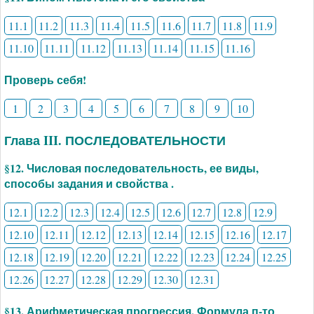
11.1
11.2
11.3
11.4
11.5
11.6
11.7
11.8
11.9
11.10
11.11
11.12
11.13
11.14
11.15
11.16
Проверь себя!
1
2
3
4
5
6
7
8
9
10
Глава III. ПОСЛЕДОВАТЕЛЬНОСТИ
§12. Числовая последовательность, ее виды,
способы задания и свойства .
12.1
12.2
12.3
12.4
12.5
12.6
12.7
12.8
12.9
12.10
12.11
12.12
12.13
12.14
12.15
12.16
12.17
12.18
12.19
12.20
12.21
12.22
12.23
12.24
12.25
12.26
12.27
12.28
12.29
12.30
12.31
§13. Арифметическая прогрессия. Формула п-то