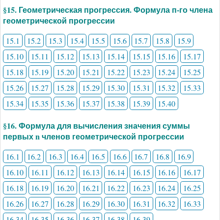
§15. Геометрическая прогрессия. Формула п-го члена
геометрической прогрессии
15.1
15.2
15.3
15.4
15.5
15.6
15.7
15.8
15.9
15.10
15.11
15.12
15.13
15.14
15.15
15.16
15.17
15.18
15.19
15.20
15.21
15.22
15.23
15.24
15.25
15.26
15.27
15.28
15.29
15.30
15.31
15.32
15.33
15.34
15.35
15.36
15.37
15.38
15.39
15.40
§16. Формула для вычисления значения суммы
первых n членов геометрической прогрессии
16.1
16.2
16.3
16.4
16.5
16.6
16.7
16.8
16.9
16.10
16.11
16.12
16.13
16.14
16.15
16.16
16.17
16.18
16.19
16.20
16.21
16.22
16.23
16.24
16.25
16.26
16.27
16.28
16.29
16.30
16.31
16.32
16.33
16.34
16.35
16.36
16.37
16.38
16.39