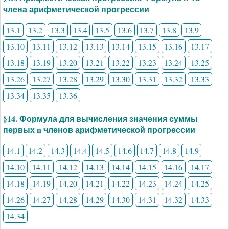
члена арифметической прогрессии
13.1
13.2
13.3
13.4
13.5
13.6
13.7
13.8
13.9
13.10
13.11
13.12
13.13
13.14
13.15
13.16
13.17
13.18
13.19
13.20
13.21
13.22
13.23
13.24
13.25
13.26
13.27
13.28
13.29
13.30
13.31
13.32
13.33
13.34
13.35
13.36
§14. Формула для вычисления значения суммы
первых n членов арифметической прогрессии
14.1
14.2
14.3
14.4
14.5
14.6
14.7
14.8
14.9
14.10
14.11
14.12
14.13
14.14
14.15
14.16
14.17
14.18
14.19
14.20
14.21
14.22
14.23
14.24
14.25
14.26
14.27
14.28
14.29
14.30
14.31
14.32
14.33
14.34