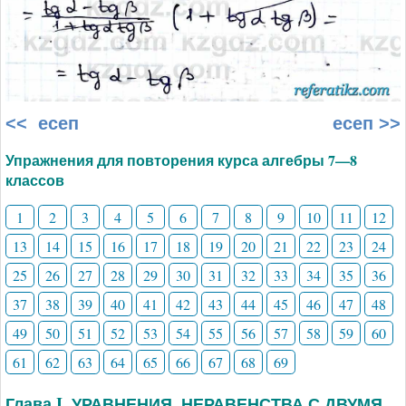
<< есеп
есеп >>
Упражнения для повторения курса алгебры 7—8
классов
1
2
3
4
5
6
7
8
9
10
11
12
13
14
15
16
17
18
19
20
21
22
23
24
25
26
27
28
29
30
31
32
33
34
35
36
37
38
39
40
41
42
43
44
45
46
47
48
49
50
51
52
53
54
55
56
57
58
59
60
61
62
63
64
65
66
67
68
69
Глава I. УРАВНЕНИЯ, НЕРАВЕНСТВА С ДВУМЯ