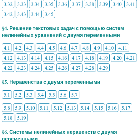
3.32
3.33
3.34
3.35
3.36
3.37
3.38
3.39
3.40
3.41
3.42
3.43
3.44
3.45
§4. Решение текстовых задач с помощью систем
нелинейных уравнений с двумя переменными
4.1
4.2
4.3
4.4
4.5
4.6
4.7
4.8
4.9
4.10
4.11
4.12
4.13
4.14
4.15
4.16
4.17
4.18
4.19
4.20
4.21
4.22
4.23
4.24
4.25
4.26
4.27
4.28
4.29
§5. Неравенства с двумя переменными
5.1
5.2
5.3
5.4
5.5
5.6
5.7
5.8
5.9
5.10
5.11
5.12
5.13
5.14
5.15
5.16
5.17
5.18
5.19
§6. Системы нелинейных неравенств с двумя
переменными