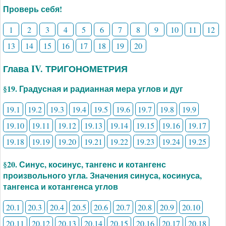
Проверь себя!
1
2
3
4
5
6
7
8
9
10
11
12
13
14
15
16
17
18
19
20
Глава IV. ТРИГОНОМЕТРИЯ
§19. Градусная и радианная мера углов и дуг
19.1
19.2
19.3
19.4
19.5
19.6
19.7
19.8
19.9
19.10
19.11
19.12
19.13
19.14
19.15
19.16
19.17
19.18
19.19
19.20
19.21
19.22
19.23
19.24
19.25
§20. Синус, косинус, тангенс и котангенс
произвольного угла. Значения синуса, косинуса,
тангенса и котангенса углов
20.1
20.3
20.4
20.5
20.6
20.7
20.8
20.9
20.10
20.11
20.12
20.13
20.14
20.15
20.16
20.17
20.18