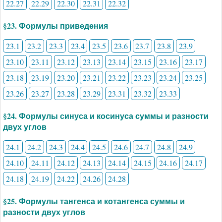
22.27
22.29
22.30
22.31
22.32
§23. Формулы приведения
23.1
23.2
23.3
23.4
23.5
23.6
23.7
23.8
23.9
23.10
23.11
23.12
23.13
23.14
23.15
23.16
23.17
23.18
23.19
23.20
23.21
23.22
23.23
23.24
23.25
23.26
23.27
23.28
23.29
23.31
23.32
23.33
§24. Формулы синуса и косинуса суммы и разности
двух углов
24.1
24.2
24.3
24.4
24.5
24.6
24.7
24.8
24.9
24.10
24.11
24.12
24.13
24.14
24.15
24.16
24.17
24.18
24.19
24.22
24.26
24.28
§25. Формулы тангенса и котангенса суммы и
разности двух углов