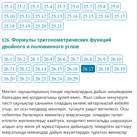
25.1
25.2
25.3
25.4
25.5
25.6
25.7
25.8
25.9
25.10
25.11
25.12
25.13
25.14
25.15
25.16
25.17
25.18
25.19
25.20
25.21
§26. Формулы тригонометрических функций
двойного и половинного углов
26.1
26.2
26.3
26.4
26.6
26.7
26.8
26.9
26.10
26.11
26.12
26.14
26.15
26.16
26.17
26.18
26.19
26.20
26.21
26.22
26.24
26.29
Мектеп оқушыларының пәндік оқулықтардың дайын шешімдерім
баяғыдан жиі қолданатыны құпия емес. Жыл сайын меңгеруге
тиісті оқулықтар санымен олардың көлемі айтарлықтай көбейіп
отыр, ал осы пәндерді менгеріп, түсінуге уақыт жеткіліксіз. Осы
себеппен балаларға көмектесу мақсатында, олардан талап
етілетін жүктемелерді азайтуға, күнделікті ментальды шаршауын
алдын-алу және үй жұмыстарына дайындалу тиімділігін арттыру
мақсатында мамандар дайын жауаптардан тұратын жинақтар