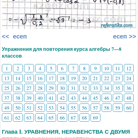
<< есеп
есеп >>
Упражнения для повторения курса алгебры 7—8
классов
1
2
3
4
5
6
7
8
9
10
11
12
13
14
15
16
17
18
19
20
21
22
23
24
25
26
27
28
29
30
31
32
33
34
35
36
37
38
39
40
41
42
43
44
45
46
47
48
49
50
51
52
53
54
55
56
57
58
59
60
61
62
63
64
65
66
67
68
69
Глава I. УРАВНЕНИЯ, НЕРАВЕНСТВА С ДВУМЯ