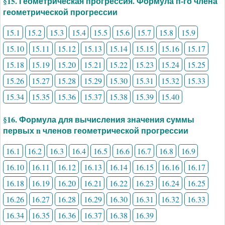
§15. Геометрическая прогрессия. Формула п-го члена
геометрической прогрессии
15.1
15.2
15.3
15.4
15.5
15.6
15.7
15.8
15.9
15.10
15.11
15.12
15.13
15.14
15.15
15.16
15.17
15.18
15.19
15.20
15.21
15.22
15.23
15.24
15.25
15.26
15.27
15.28
15.29
15.30
15.31
15.32
15.33
15.34
15.35
15.36
15.37
15.38
15.39
15.40
§16. Формула для вычисления значения суммы
первых n членов геометрической прогрессии
16.1
16.2
16.3
16.4
16.5
16.6
16.7
16.8
16.9
16.10
16.11
16.12
16.13
16.14
16.15
16.16
16.17
16.18
16.19
16.20
16.21
16.22
16.23
16.24
16.25
16.26
16.27
16.28
16.29
16.30
16.31
16.32
16.33
16.34
16.35
16.36
16.37
16.38
16.39