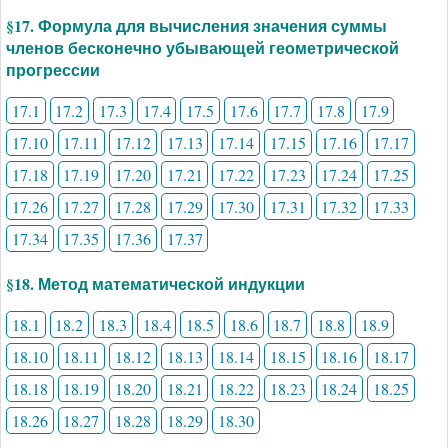
§17. Формула для вычисления значения суммы
членов бесконечно убывающей геометрической
прогрессии
17.1
17.2
17.3
17.4
17.5
17.6
17.7
17.8
17.9
17.10
17.11
17.12
17.13
17.14
17.15
17.16
17.17
17.18
17.19
17.20
17.21
17.22
17.23
17.24
17.25
17.26
17.27
17.28
17.29
17.30
17.31
17.32
17.33
17.34
17.35
17.36
17.37
§18. Метод математической индукции
18.1
18.2
18.3
18.4
18.5
18.6
18.7
18.8
18.9
18.10
18.11
18.12
18.13
18.14
18.15
18.16
18.17
18.18
18.19
18.20
18.21
18.22
18.23
18.24
18.25
18.26
18.27
18.28
18.29
18.30