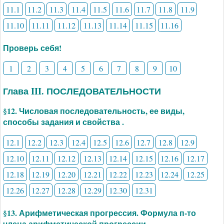
11.1
11.2
11.3
11.4
11.5
11.6
11.7
11.8
11.9
11.10
11.11
11.12
11.13
11.14
11.15
11.16
Проверь себя!
1
2
3
4
5
6
7
8
9
10
Глава III. ПОСЛЕДОВАТЕЛЬНОСТИ
§12. Числовая последовательность, ее виды,
способы задания и свойства .
12.1
12.2
12.3
12.4
12.5
12.6
12.7
12.8
12.9
12.10
12.11
12.12
12.13
12.14
12.15
12.16
12.17
12.18
12.19
12.20
12.21
12.22
12.23
12.24
12.25
12.26
12.27
12.28
12.29
12.30
12.31
§13. Арифметическая прогрессия. Формула п-то
члена арифметической прогрессии