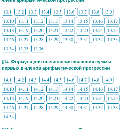
13.1
13.2
13.3
13.4
13.5
13.6
13.7
13.8
13.9
13.10
13.11
13.12
13.13
13.14
13.15
13.16
13.17
13.18
13.19
13.20
13.21
13.22
13.23
13.24
13.25
13.26
13.27
13.28
13.29
13.30
13.31
13.32
13.33
13.34
13.35
13.36
§14. Формула для вычисления значения суммы
первых n членов арифметической прогрессии
14.1
14.2
14.3
14.4
14.5
14.6
14.7
14.8
14.9
14.10
14.11
14.12
14.13
14.14
14.15
14.16
14.17
14.18
14.19
14.20
14.21
14.22
14.23
14.24
14.25
14.26
14.27
14.28
14.29
14.30
14.31
14.32
14.33
14.34