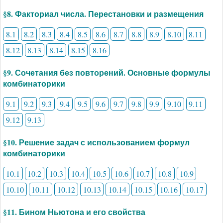
§8. Факториал числа. Перестановки и размещения
8.1
8.2
8.3
8.4
8.5
8.6
8.7
8.8
8.9
8.10
8.11
8.12
8.13
8.14
8.15
8.16
§9. Сочетания без повторений. Основные формулы
комбинаторики
9.1
9.2
9.3
9.4
9.5
9.6
9.7
9.8
9.9
9.10
9.11
9.12
9.13
§10. Решение задач с использованием формул
комбинаторики
10.1
10.2
10.3
10.4
10.5
10.6
10.7
10.8
10.9
10.10
10.11
10.12
10.13
10.14
10.15
10.16
10.17
§11. Бином Ньютона и его свойства