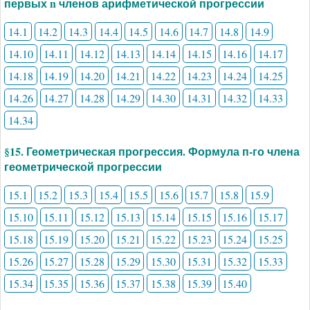
первых n членов арифметической прогрессии
14.1
14.2
14.3
14.4
14.5
14.6
14.7
14.8
14.9
14.10
14.11
14.12
14.13
14.14
14.15
14.16
14.17
14.18
14.19
14.20
14.21
14.22
14.23
14.24
14.25
14.26
14.27
14.28
14.29
14.30
14.31
14.32
14.33
14.34
§15. Геометрическая прогрессия. Формула п-го члена
геометрической прогрессии
15.1
15.2
15.3
15.4
15.5
15.6
15.7
15.8
15.9
15.10
15.11
15.12
15.13
15.14
15.15
15.16
15.17
15.18
15.19
15.20
15.21
15.22
15.23
15.24
15.25
15.26
15.27
15.28
15.29
15.30
15.31
15.32
15.33
15.34
15.35
15.36
15.37
15.38
15.39
15.40