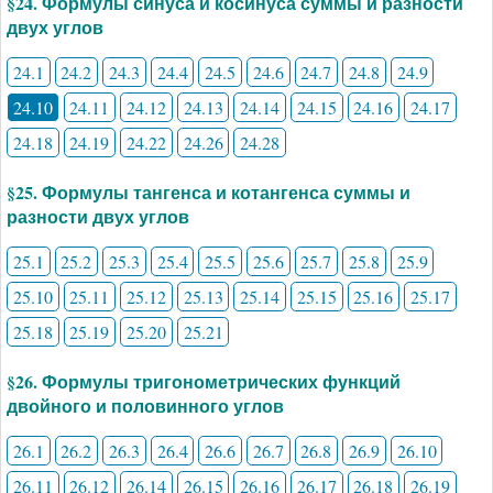
§24. Формулы синуса и косинуса суммы и разности
двух углов
24.1
24.2
24.3
24.4
24.5
24.6
24.7
24.8
24.9
24.10
24.11
24.12
24.13
24.14
24.15
24.16
24.17
24.18
24.19
24.22
24.26
24.28
§25. Формулы тангенса и котангенса суммы и
разности двух углов
25.1
25.2
25.3
25.4
25.5
25.6
25.7
25.8
25.9
25.10
25.11
25.12
25.13
25.14
25.15
25.16
25.17
25.18
25.19
25.20
25.21
§26. Формулы тригонометрических функций
двойного и половинного углов
26.1
26.2
26.3
26.4
26.6
26.7
26.8
26.9
26.10
26.11
26.12
26.14
26.15
26.16
26.17
26.18
26.19