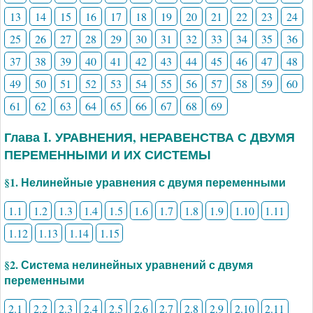
13
14
15
16
17
18
19
20
21
22
23
24
25
26
27
28
29
30
31
32
33
34
35
36
37
38
39
40
41
42
43
44
45
46
47
48
49
50
51
52
53
54
55
56
57
58
59
60
61
62
63
64
65
66
67
68
69
Глава I. УРАВНЕНИЯ, НЕРАВЕНСТВА С ДВУМЯ
ПЕРЕМЕННЫМИ И ИХ СИСТЕМЫ
§1. Нелинейные уравнения с двумя переменными
1.1
1.2
1.3
1.4
1.5
1.6
1.7
1.8
1.9
1.10
1.11
1.12
1.13
1.14
1.15
§2. Система нелинейных уравнений с двумя
переменными
2.1
2.2
2.3
2.4
2.5
2.6
2.7
2.8
2.9
2.10
2.11