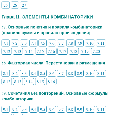
25
26
27
Глава II. ЭЛЕМЕНТЫ КОМБИНАТОРИКИ
§7. Основные понятия и правила комбинаторики
(правило суммы и правило произведения)
7.1
7.2
7.3
7.4
7.5
7.6
7.7
7.8
7.9
7.10
7.11
7.12
7.13
7.14
7.15
7.16
7.17
7.18
7.19
7.20
§8. Факториал числа. Перестановки и размещения
8.1
8.2
8.3
8.4
8.5
8.6
8.7
8.8
8.9
8.10
8.11
8.12
8.13
8.14
8.15
8.16
§9. Сочетания без повторений. Основные формулы
комбинаторики
9.1
9.2
9.3
9.4
9.5
9.6
9.7
9.8
9.9
9.10
9.11