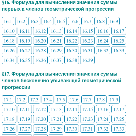
§16. Формула для вычисления значения суммы
первых n членов геометрической прогрессии
16.1
16.2
16.3
16.4
16.5
16.6
16.7
16.8
16.9
16.10
16.11
16.12
16.13
16.14
16.15
16.16
16.17
16.18
16.19
16.20
16.21
16.22
16.23
16.24
16.25
16.26
16.27
16.28
16.29
16.30
16.31
16.32
16.33
16.34
16.35
16.36
16.37
16.38
16.39
§17. Формула для вычисления значения суммы
членов бесконечно убывающей геометрической
прогрессии
17.1
17.2
17.3
17.4
17.5
17.6
17.7
17.8
17.9
17.10
17.11
17.12
17.13
17.14
17.15
17.16
17.17
17.18
17.19
17.20
17.21
17.22
17.23
17.24
17.25
17.26
17.27
17.28
17.29
17.30
17.31
17.32
17.33