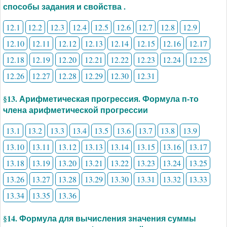
способы задания и свойства .
12.1
12.2
12.3
12.4
12.5
12.6
12.7
12.8
12.9
12.10
12.11
12.12
12.13
12.14
12.15
12.16
12.17
12.18
12.19
12.20
12.21
12.22
12.23
12.24
12.25
12.26
12.27
12.28
12.29
12.30
12.31
§13. Арифметическая прогрессия. Формула п-то
члена арифметической прогрессии
13.1
13.2
13.3
13.4
13.5
13.6
13.7
13.8
13.9
13.10
13.11
13.12
13.13
13.14
13.15
13.16
13.17
13.18
13.19
13.20
13.21
13.22
13.23
13.24
13.25
13.26
13.27
13.28
13.29
13.30
13.31
13.32
13.33
13.34
13.35
13.36
§14. Формула для вычисления значения суммы