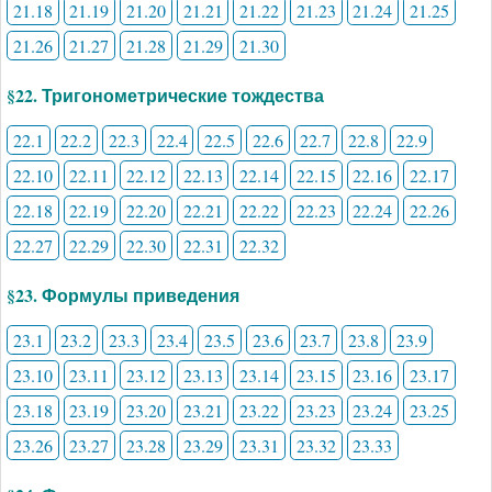
21.18
21.19
21.20
21.21
21.22
21.23
21.24
21.25
21.26
21.27
21.28
21.29
21.30
§22. Тригонометрические тождества
22.1
22.2
22.3
22.4
22.5
22.6
22.7
22.8
22.9
22.10
22.11
22.12
22.13
22.14
22.15
22.16
22.17
22.18
22.19
22.20
22.21
22.22
22.23
22.24
22.26
22.27
22.29
22.30
22.31
22.32
§23. Формулы приведения
23.1
23.2
23.3
23.4
23.5
23.6
23.7
23.8
23.9
23.10
23.11
23.12
23.13
23.14
23.15
23.16
23.17
23.18
23.19
23.20
23.21
23.22
23.23
23.24
23.25
23.26
23.27
23.28
23.29
23.31
23.32
23.33