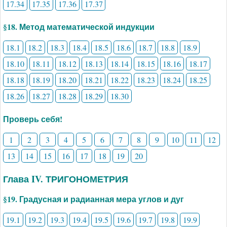
17.34
17.35
17.36
17.37
§18. Метод математической индукции
18.1
18.2
18.3
18.4
18.5
18.6
18.7
18.8
18.9
18.10
18.11
18.12
18.13
18.14
18.15
18.16
18.17
18.18
18.19
18.20
18.21
18.22
18.23
18.24
18.25
18.26
18.27
18.28
18.29
18.30
Проверь себя!
1
2
3
4
5
6
7
8
9
10
11
12
13
14
15
16
17
18
19
20
Глава IV. ТРИГОНОМЕТРИЯ
§19. Градусная и радианная мера углов и дуг
19.1
19.2
19.3
19.4
19.5
19.6
19.7
19.8
19.9