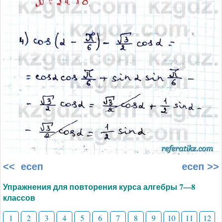
<< есеп
есеп >>
Упражнения для повторения курса алгебры 7—8
классов
1
2
3
4
5
6
7
8
9
10
11
12