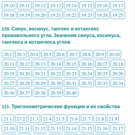
19.10
19.11
19.12
19.13
19.14
19.15
19.16
19.17
19.18
19.19
19.20
19.21
19.22
19.23
19.24
19.25
§20. Синус, косинус, тангенс и котангенс
произвольного угла. Значения синуса, косинуса,
тангенса и котангенса углов
20.1
20.3
20.4
20.5
20.6
20.7
20.8
20.9
20.10
20.11
20.12
20.13
20.14
20.15
20.16
20.17
20.18
20.19
20.20
20.21
20.22
20.23
20.24
20.25
20.26
20.27
20.28
20.29
20.30
20.31
20.32
20.33
20.34
20.36
20.37
20.38
20.39
20.40
§21. Тригонометрические функции и их свойства
21.1
21.2
21.3
21.4
21.5
21.6
21.7
21.8
21.9
21.10
21.11
21.12
21.13
21.14
21.15
21.16
21.17