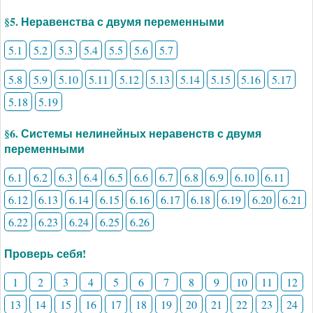
§5. Неравенства с двумя переменными
5.1
5.2
5.3
5.4
5.5
5.6
5.7
5.8
5.9
5.10
5.11
5.12
5.13
5.14
5.15
5.16
5.17
5.18
5.19
§6. Системы нелинейных неравенств с двумя
переменными
6.1
6.2
6.3
6.4
6.5
6.6
6.7
6.8
6.9
6.10
6.11
6.12
6.13
6.14
6.15
6.16
6.17
6.18
6.19
6.20
6.21
6.22
6.23
6.24
6.25
6.26
Проверь себя!
1
2
3
4
5
6
7
8
9
10
11
12
13
14
15
16
17
18
19
20
21
22
23
24