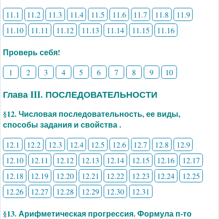
11.1
11.2
11.3
11.4
11.5
11.6
11.7
11.8
11.9
11.10
11.11
11.12
11.13
11.14
11.15
11.16
Проверь себя!
1
2
3
4
5
6
7
8
9
10
Глава III. ПОСЛЕДОВАТЕЛЬНОСТИ
§12. Числовая последовательность, ее виды,
способы задания и свойства .
12.1
12.2
12.3
12.4
12.5
12.6
12.7
12.8
12.9
12.10
12.11
12.12
12.13
12.14
12.15
12.16
12.17
12.18
12.19
12.20
12.21
12.22
12.23
12.24
12.25
12.26
12.27
12.28
12.29
12.30
12.31
§13. Арифметическая прогрессия. Формула п-то