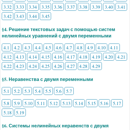
3.32
3.33
3.34
3.35
3.36
3.37
3.38
3.39
3.40
3.41
3.42
3.43
3.44
3.45
§4. Решение текстовых задач с помощью систем
нелинейных уравнений с двумя переменными
4.1
4.2
4.3
4.4
4.5
4.6
4.7
4.8
4.9
4.10
4.11
4.12
4.13
4.14
4.15
4.16
4.17
4.18
4.19
4.20
4.21
4.22
4.23
4.24
4.25
4.26
4.27
4.28
4.29
§5. Неравенства с двумя переменными
5.1
5.2
5.3
5.4
5.5
5.6
5.7
5.8
5.9
5.10
5.11
5.12
5.13
5.14
5.15
5.16
5.17
5.18
5.19
§6. Системы нелинейных неравенств с двумя