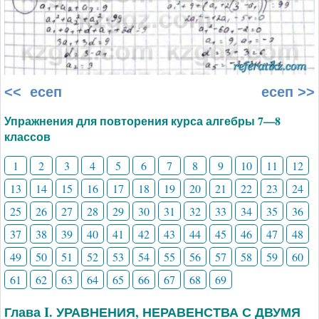
<< есеп
есеп >>
Упражнения для повторения курса алгебры 7—8
классов
1
2
3
4
5
6
7
8
9
10
11
12
13
14
15
16
17
18
19
20
21
22
23
24
25
26
27
28
29
30
31
32
33
34
35
36
37
38
39
40
41
42
43
44
45
46
47
48
49
50
51
52
53
54
55
56
57
58
59
60
61
62
63
64
65
66
67
68
69
Глава I. УРАВНЕНИЯ, НЕРАВЕНСТВА С ДВУМЯ