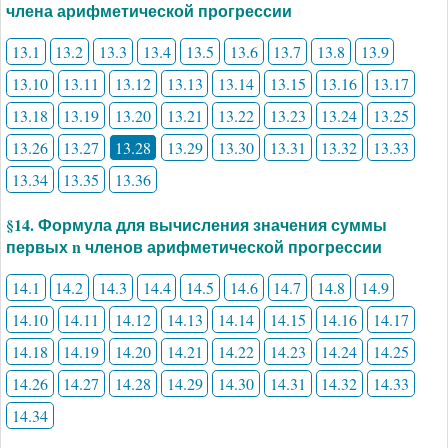
члена арифметической прогрессии
13.1
13.2
13.3
13.4
13.5
13.6
13.7
13.8
13.9
13.10
13.11
13.12
13.13
13.14
13.15
13.16
13.17
13.18
13.19
13.20
13.21
13.22
13.23
13.24
13.25
13.26
13.27
13.28
13.29
13.30
13.31
13.32
13.33
13.34
13.35
13.36
§14. Формула для вычисления значения суммы
первых n членов арифметической прогрессии
14.1
14.2
14.3
14.4
14.5
14.6
14.7
14.8
14.9
14.10
14.11
14.12
14.13
14.14
14.15
14.16
14.17
14.18
14.19
14.20
14.21
14.22
14.23
14.24
14.25
14.26
14.27
14.28
14.29
14.30
14.31
14.32
14.33
14.34