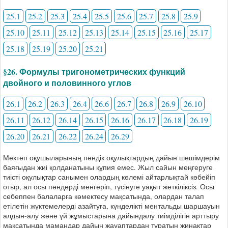
25.1
25.2
25.3
25.4
25.5
25.6
25.7
25.8
25.9
25.10
25.11
25.12
25.13
25.14
25.15
25.16
25.17
25.18
25.19
25.20
25.21
§26. Формулы тригонометрических функций
двойного и половинного углов
26.1
26.2
26.3
26.4
26.6
26.7
26.8
26.9
26.10
26.11
26.12
26.14
26.15
26.16
26.17
26.18
26.19
26.20
26.21
26.22
26.24
26.29
Мектеп оқушыларының пәндік оқулықтардың дайын шешімдерім
баяғыдан жиі қолданатыны құпия емес. Жыл сайын меңгеруге
тиісті оқулықтар санымен олардың көлемі айтарлықтай көбейіп
отыр, ал осы пәндерді менгеріп, түсінуге уақыт жеткіліксіз. Осы
себеппен балаларға көмектесу мақсатында, олардан талап
етілетін жүктемелерді азайтуға, күнделікті ментальды шаршауын
алдын-алу және үй жұмыстарына дайындалу тиімділігін арттыру
мақсатында мамандар дайын жауаптардан тұратын жинақтар