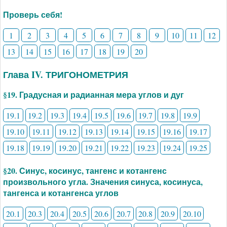
Проверь себя!
1
2
3
4
5
6
7
8
9
10
11
12
13
14
15
16
17
18
19
20
Глава IV. ТРИГОНОМЕТРИЯ
§19. Градусная и радианная мера углов и дуг
19.1
19.2
19.3
19.4
19.5
19.6
19.7
19.8
19.9
19.10
19.11
19.12
19.13
19.14
19.15
19.16
19.17
19.18
19.19
19.20
19.21
19.22
19.23
19.24
19.25
§20. Синус, косинус, тангенс и котангенс
произвольного угла. Значения синуса, косинуса,
тангенса и котангенса углов
20.1
20.3
20.4
20.5
20.6
20.7
20.8
20.9
20.10