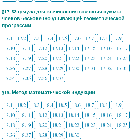
§17. Формула для вычисления значения суммы
членов бесконечно убывающей геометрической
прогрессии
17.1
17.2
17.3
17.4
17.5
17.6
17.7
17.8
17.9
17.10
17.11
17.12
17.13
17.14
17.15
17.16
17.17
17.18
17.19
17.20
17.21
17.22
17.23
17.24
17.25
17.26
17.27
17.28
17.29
17.30
17.31
17.32
17.33
17.34
17.35
17.36
17.37
§18. Метод математической индукции
18.1
18.2
18.3
18.4
18.5
18.6
18.7
18.8
18.9
18.10
18.11
18.12
18.13
18.14
18.15
18.16
18.17
18.18
18.19
18.20
18.21
18.22
18.23
18.24
18.25
18.26
18.27
18.28
18.29
18.30