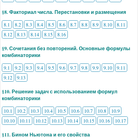
§8. Факториал числа. Перестановки и размещения
8.1
8.2
8.3
8.4
8.5
8.6
8.7
8.8
8.9
8.10
8.11
8.12
8.13
8.14
8.15
8.16
§9. Сочетания без повторений. Основные формулы
комбинаторики
9.1
9.2
9.3
9.4
9.5
9.6
9.7
9.8
9.9
9.10
9.11
9.12
9.13
§10. Решение задач с использованием формул
комбинаторики
10.1
10.2
10.3
10.4
10.5
10.6
10.7
10.8
10.9
10.10
10.11
10.12
10.13
10.14
10.15
10.16
10.17
§11. Бином Ньютона и его свойства