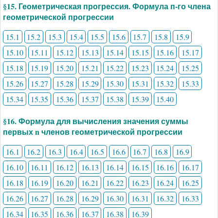
§15. Геометрическая прогрессия. Формула п-го члена
геометрической прогрессии
15.1
15.2
15.3
15.4
15.5
15.6
15.7
15.8
15.9
15.10
15.11
15.12
15.13
15.14
15.15
15.16
15.17
15.18
15.19
15.20
15.21
15.22
15.23
15.24
15.25
15.26
15.27
15.28
15.29
15.30
15.31
15.32
15.33
15.34
15.35
15.36
15.37
15.38
15.39
15.40
§16. Формула для вычисления значения суммы
первых n членов геометрической прогрессии
16.1
16.2
16.3
16.4
16.5
16.6
16.7
16.8
16.9
16.10
16.11
16.12
16.13
16.14
16.15
16.16
16.17
16.18
16.19
16.20
16.21
16.22
16.23
16.24
16.25
16.26
16.27
16.28
16.29
16.30
16.31
16.32
16.33
16.34
16.35
16.36
16.37
16.38
16.39