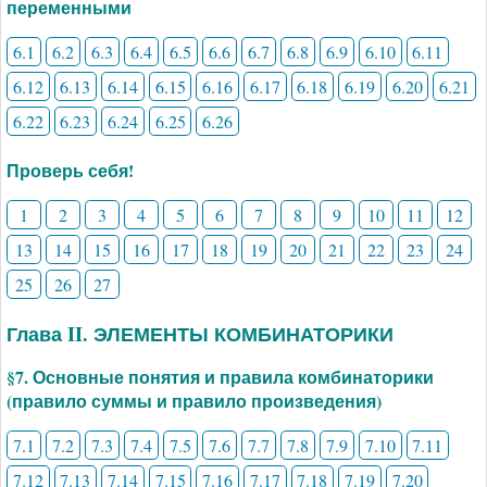
переменными
6.1
6.2
6.3
6.4
6.5
6.6
6.7
6.8
6.9
6.10
6.11
6.12
6.13
6.14
6.15
6.16
6.17
6.18
6.19
6.20
6.21
6.22
6.23
6.24
6.25
6.26
Проверь себя!
1
2
3
4
5
6
7
8
9
10
11
12
13
14
15
16
17
18
19
20
21
22
23
24
25
26
27
Глава II. ЭЛЕМЕНТЫ КОМБИНАТОРИКИ
§7. Основные понятия и правила комбинаторики
(правило суммы и правило произведения)
7.1
7.2
7.3
7.4
7.5
7.6
7.7
7.8
7.9
7.10
7.11
7.12
7.13
7.14
7.15
7.16
7.17
7.18
7.19
7.20