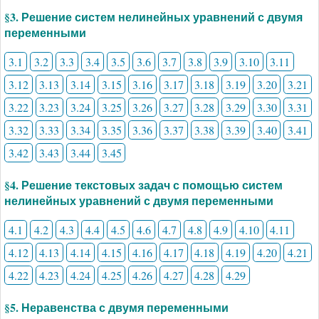
§3. Решение систем нелинейных уравнений с двумя
переменными
3.1
3.2
3.3
3.4
3.5
3.6
3.7
3.8
3.9
3.10
3.11
3.12
3.13
3.14
3.15
3.16
3.17
3.18
3.19
3.20
3.21
3.22
3.23
3.24
3.25
3.26
3.27
3.28
3.29
3.30
3.31
3.32
3.33
3.34
3.35
3.36
3.37
3.38
3.39
3.40
3.41
3.42
3.43
3.44
3.45
§4. Решение текстовых задач с помощью систем
нелинейных уравнений с двумя переменными
4.1
4.2
4.3
4.4
4.5
4.6
4.7
4.8
4.9
4.10
4.11
4.12
4.13
4.14
4.15
4.16
4.17
4.18
4.19
4.20
4.21
4.22
4.23
4.24
4.25
4.26
4.27
4.28
4.29
§5. Неравенства с двумя переменными