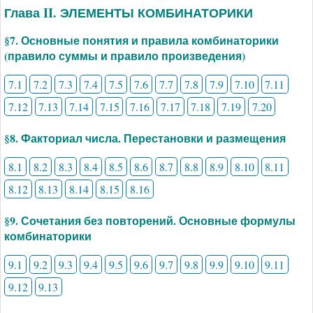
Глава II. ЭЛЕМЕНТЫ КОМБИНАТОРИКИ
§7. Основные понятия и правила комбинаторики
(правило суммы и правило произведения)
7.1
7.2
7.3
7.4
7.5
7.6
7.7
7.8
7.9
7.10
7.11
7.12
7.13
7.14
7.15
7.16
7.17
7.18
7.19
7.20
§8. Факториал числа. Перестановки и размещения
8.1
8.2
8.3
8.4
8.5
8.6
8.7
8.8
8.9
8.10
8.11
8.12
8.13
8.14
8.15
8.16
§9. Сочетания без повторений. Основные формулы
комбинаторики
9.1
9.2
9.3
9.4
9.5
9.6
9.7
9.8
9.9
9.10
9.11
9.12
9.13