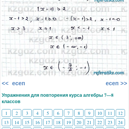
<< есеп
есеп >>
Упражнения для повторения курса алгебры 7—8
классов
1
2
3
4
5
6
7
8
9
10
11
12
13
14
15
16
17
18
19
20
21
22
23
24