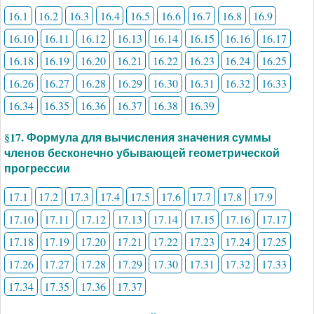
16.1
16.2
16.3
16.4
16.5
16.6
16.7
16.8
16.9
16.10
16.11
16.12
16.13
16.14
16.15
16.16
16.17
16.18
16.19
16.20
16.21
16.22
16.23
16.24
16.25
16.26
16.27
16.28
16.29
16.30
16.31
16.32
16.33
16.34
16.35
16.36
16.37
16.38
16.39
§17. Формула для вычисления значения суммы
членов бесконечно убывающей геометрической
прогрессии
17.1
17.2
17.3
17.4
17.5
17.6
17.7
17.8
17.9
17.10
17.11
17.12
17.13
17.14
17.15
17.16
17.17
17.18
17.19
17.20
17.21
17.22
17.23
17.24
17.25
17.26
17.27
17.28
17.29
17.30
17.31
17.32
17.33
17.34
17.35
17.36
17.37