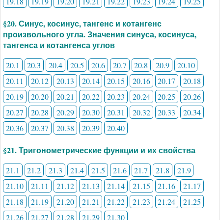
19.18
19.19
19.20
19.21
19.22
19.23
19.24
19.25
§20. Синус, косинус, тангенс и котангенс
произвольного угла. Значения синуса, косинуса,
тангенса и котангенса углов
20.1
20.3
20.4
20.5
20.6
20.7
20.8
20.9
20.10
20.11
20.12
20.13
20.14
20.15
20.16
20.17
20.18
20.19
20.20
20.21
20.22
20.23
20.24
20.25
20.26
20.27
20.28
20.29
20.30
20.31
20.32
20.33
20.34
20.36
20.37
20.38
20.39
20.40
§21. Тригонометрические функции и их свойства
21.1
21.2
21.3
21.4
21.5
21.6
21.7
21.8
21.9
21.10
21.11
21.12
21.13
21.14
21.15
21.16
21.17
21.18
21.19
21.20
21.21
21.22
21.23
21.24
21.25
21.26
21.27
21.28
21.29
21.30