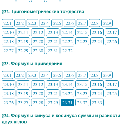
§22. Тригонометрические тождества
22.1
22.2
22.3
22.4
22.5
22.6
22.7
22.8
22.9
22.10
22.11
22.12
22.13
22.14
22.15
22.16
22.17
22.18
22.19
22.20
22.21
22.22
22.23
22.24
22.26
22.27
22.29
22.30
22.31
22.32
§23. Формулы приведения
23.1
23.2
23.3
23.4
23.5
23.6
23.7
23.8
23.9
23.10
23.11
23.12
23.13
23.14
23.15
23.16
23.17
23.18
23.19
23.20
23.21
23.22
23.23
23.24
23.25
23.26
23.27
23.28
23.29
23.31
23.32
23.33
§24. Формулы синуса и косинуса суммы и разности
двух углов