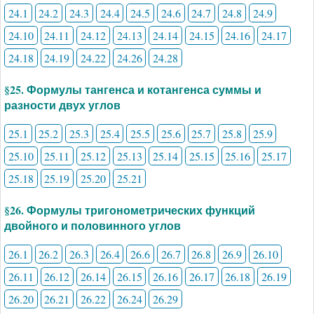
24.1
24.2
24.3
24.4
24.5
24.6
24.7
24.8
24.9
24.10
24.11
24.12
24.13
24.14
24.15
24.16
24.17
24.18
24.19
24.22
24.26
24.28
§25. Формулы тангенса и котангенса суммы и
разности двух углов
25.1
25.2
25.3
25.4
25.5
25.6
25.7
25.8
25.9
25.10
25.11
25.12
25.13
25.14
25.15
25.16
25.17
25.18
25.19
25.20
25.21
§26. Формулы тригонометрических функций
двойного и половинного углов
26.1
26.2
26.3
26.4
26.6
26.7
26.8
26.9
26.10
26.11
26.12
26.14
26.15
26.16
26.17
26.18
26.19
26.20
26.21
26.22
26.24
26.29