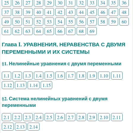
25
26
27
28
29
30
31
32
33
34
35
36
37
38
39
40
41
42
43
44
45
46
47
48
49
50
51
52
53
54
55
56
57
58
59
60
61
62
63
64
65
66
67
68
69
Глава I. УРАВНЕНИЯ, НЕРАВЕНСТВА С ДВУМЯ
ПЕРЕМЕННЫМИ И ИХ СИСТЕМЫ
§1. Нелинейные уравнения с двумя переменными
1.1
1.2
1.3
1.4
1.5
1.6
1.7
1.8
1.9
1.10
1.11
1.12
1.13
1.14
1.15
§2. Система нелинейных уравнений с двумя
переменными
2.1
2.2
2.3
2.4
2.5
2.6
2.7
2.8
2.9
2.10
2.11
2.12
2.13
2.14