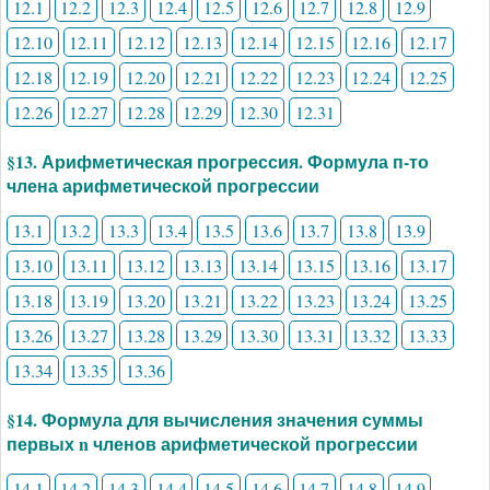
12.1
12.2
12.3
12.4
12.5
12.6
12.7
12.8
12.9
12.10
12.11
12.12
12.13
12.14
12.15
12.16
12.17
12.18
12.19
12.20
12.21
12.22
12.23
12.24
12.25
12.26
12.27
12.28
12.29
12.30
12.31
§13. Арифметическая прогрессия. Формула п-то
члена арифметической прогрессии
13.1
13.2
13.3
13.4
13.5
13.6
13.7
13.8
13.9
13.10
13.11
13.12
13.13
13.14
13.15
13.16
13.17
13.18
13.19
13.20
13.21
13.22
13.23
13.24
13.25
13.26
13.27
13.28
13.29
13.30
13.31
13.32
13.33
13.34
13.35
13.36
§14. Формула для вычисления значения суммы
первых n членов арифметической прогрессии
14.1
14.2
14.3
14.4
14.5
14.6
14.7
14.8
14.9