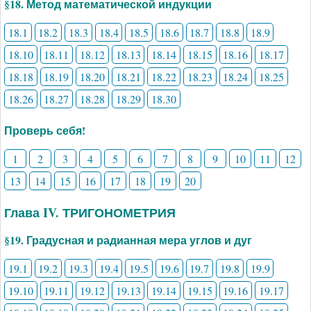
§18. Метод математической индукции
18.1
18.2
18.3
18.4
18.5
18.6
18.7
18.8
18.9
18.10
18.11
18.12
18.13
18.14
18.15
18.16
18.17
18.18
18.19
18.20
18.21
18.22
18.23
18.24
18.25
18.26
18.27
18.28
18.29
18.30
Проверь себя!
1
2
3
4
5
6
7
8
9
10
11
12
13
14
15
16
17
18
19
20
Глава IV. ТРИГОНОМЕТРИЯ
§19. Градусная и радианная мера углов и дуг
19.1
19.2
19.3
19.4
19.5
19.6
19.7
19.8
19.9
19.10
19.11
19.12
19.13
19.14
19.15
19.16
19.17