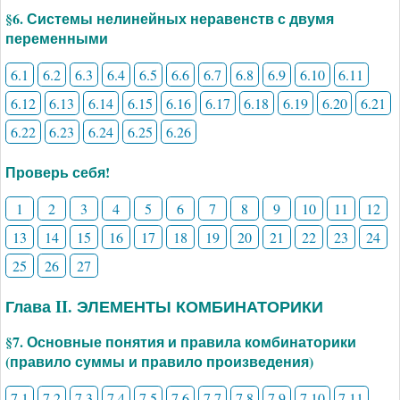
§6. Системы нелинейных неравенств с двумя
переменными
6.1
6.2
6.3
6.4
6.5
6.6
6.7
6.8
6.9
6.10
6.11
6.12
6.13
6.14
6.15
6.16
6.17
6.18
6.19
6.20
6.21
6.22
6.23
6.24
6.25
6.26
Проверь себя!
1
2
3
4
5
6
7
8
9
10
11
12
13
14
15
16
17
18
19
20
21
22
23
24
25
26
27
Глава II. ЭЛЕМЕНТЫ КОМБИНАТОРИКИ
§7. Основные понятия и правила комбинаторики
(правило суммы и правило произведения)
7.1
7.2
7.3
7.4
7.5
7.6
7.7
7.8
7.9
7.10
7.11