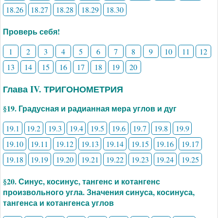
18.26
18.27
18.28
18.29
18.30
Проверь себя!
1
2
3
4
5
6
7
8
9
10
11
12
13
14
15
16
17
18
19
20
Глава IV. ТРИГОНОМЕТРИЯ
§19. Градусная и радианная мера углов и дуг
19.1
19.2
19.3
19.4
19.5
19.6
19.7
19.8
19.9
19.10
19.11
19.12
19.13
19.14
19.15
19.16
19.17
19.18
19.19
19.20
19.21
19.22
19.23
19.24
19.25
§20. Синус, косинус, тангенс и котангенс
произвольного угла. Значения синуса, косинуса,
тангенса и котангенса углов