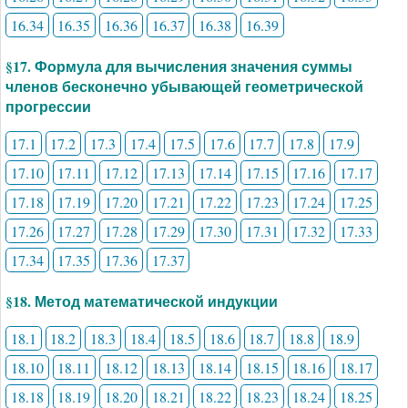
16.34
16.35
16.36
16.37
16.38
16.39
§17. Формула для вычисления значения суммы
членов бесконечно убывающей геометрической
прогрессии
17.1
17.2
17.3
17.4
17.5
17.6
17.7
17.8
17.9
17.10
17.11
17.12
17.13
17.14
17.15
17.16
17.17
17.18
17.19
17.20
17.21
17.22
17.23
17.24
17.25
17.26
17.27
17.28
17.29
17.30
17.31
17.32
17.33
17.34
17.35
17.36
17.37
§18. Метод математической индукции
18.1
18.2
18.3
18.4
18.5
18.6
18.7
18.8
18.9
18.10
18.11
18.12
18.13
18.14
18.15
18.16
18.17
18.18
18.19
18.20
18.21
18.22
18.23
18.24
18.25