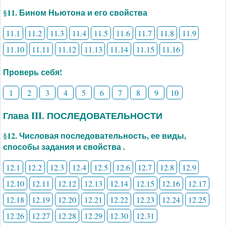
§11. Бином Ньютона и его свойства
11.1
11.2
11.3
11.4
11.5
11.6
11.7
11.8
11.9
11.10
11.11
11.12
11.13
11.14
11.15
11.16
Проверь себя!
1
2
3
4
5
6
7
8
9
10
Глава III. ПОСЛЕДОВАТЕЛЬНОСТИ
§12. Числовая последовательность, ее виды,
способы задания и свойства .
12.1
12.2
12.3
12.4
12.5
12.6
12.7
12.8
12.9
12.10
12.11
12.12
12.13
12.14
12.15
12.16
12.17
12.18
12.19
12.20
12.21
12.22
12.23
12.24
12.25
12.26
12.27
12.28
12.29
12.30
12.31