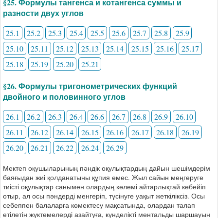
§25. Формулы тангенса и котангенса суммы и
разности двух углов
25.1
25.2
25.3
25.4
25.5
25.6
25.7
25.8
25.9
25.10
25.11
25.12
25.13
25.14
25.15
25.16
25.17
25.18
25.19
25.20
25.21
§26. Формулы тригонометрических функций
двойного и половинного углов
26.1
26.2
26.3
26.4
26.6
26.7
26.8
26.9
26.10
26.11
26.12
26.14
26.15
26.16
26.17
26.18
26.19
26.20
26.21
26.22
26.24
26.29
Мектеп оқушыларының пәндік оқулықтардың дайын шешімдерім
баяғыдан жиі қолданатыны құпия емес. Жыл сайын меңгеруге
тиісті оқулықтар санымен олардың көлемі айтарлықтай көбейіп
отыр, ал осы пәндерді менгеріп, түсінуге уақыт жеткіліксіз. Осы
себеппен балаларға көмектесу мақсатында, олардан талап
етілетін жүктемелерді азайтуға, күнделікті ментальды шаршауын