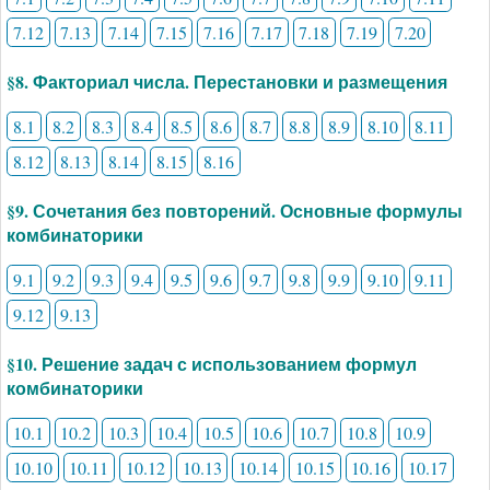
7.12
7.13
7.14
7.15
7.16
7.17
7.18
7.19
7.20
§8. Факториал числа. Перестановки и размещения
8.1
8.2
8.3
8.4
8.5
8.6
8.7
8.8
8.9
8.10
8.11
8.12
8.13
8.14
8.15
8.16
§9. Сочетания без повторений. Основные формулы
комбинаторики
9.1
9.2
9.3
9.4
9.5
9.6
9.7
9.8
9.9
9.10
9.11
9.12
9.13
§10. Решение задач с использованием формул
комбинаторики
10.1
10.2
10.3
10.4
10.5
10.6
10.7
10.8
10.9
10.10
10.11
10.12
10.13
10.14
10.15
10.16
10.17