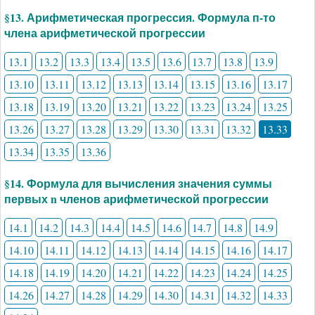
§13. Арифметическая прогрессия. Формула п-то
члена арифметической прогрессии
13.1
13.2
13.3
13.4
13.5
13.6
13.7
13.8
13.9
13.10
13.11
13.12
13.13
13.14
13.15
13.16
13.17
13.18
13.19
13.20
13.21
13.22
13.23
13.24
13.25
13.26
13.27
13.28
13.29
13.30
13.31
13.32
13.33
13.34
13.35
13.36
§14. Формула для вычисления значения суммы
первых n членов арифметической прогрессии
14.1
14.2
14.3
14.4
14.5
14.6
14.7
14.8
14.9
14.10
14.11
14.12
14.13
14.14
14.15
14.16
14.17
14.18
14.19
14.20
14.21
14.22
14.23
14.24
14.25
14.26
14.27
14.28
14.29
14.30
14.31
14.32
14.33