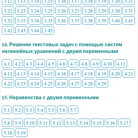
3.12
3.13
3.14
3.15
3.16
3.17
3.18
3.19
3.20
3.21
3.22
3.23
3.24
3.25
3.26
3.27
3.28
3.29
3.30
3.31
3.32
3.33
3.34
3.35
3.36
3.37
3.38
3.39
3.40
3.41
3.42
3.43
3.44
3.45
§4. Решение текстовых задач с помощью систем
нелинейных уравнений с двумя переменными
4.1
4.2
4.3
4.4
4.5
4.6
4.7
4.8
4.9
4.10
4.11
4.12
4.13
4.14
4.15
4.16
4.17
4.18
4.19
4.20
4.21
4.22
4.23
4.24
4.25
4.26
4.27
4.28
4.29
§5. Неравенства с двумя переменными
5.1
5.2
5.3
5.4
5.5
5.6
5.7
5.8
5.9
5.10
5.11
5.12
5.13
5.14
5.15
5.16
5.17
5.18
5.19