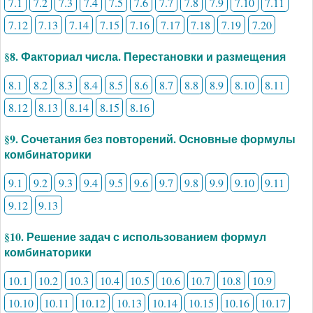
7.1
7.2
7.3
7.4
7.5
7.6
7.7
7.8
7.9
7.10
7.11
7.12
7.13
7.14
7.15
7.16
7.17
7.18
7.19
7.20
§8. Факториал числа. Перестановки и размещения
8.1
8.2
8.3
8.4
8.5
8.6
8.7
8.8
8.9
8.10
8.11
8.12
8.13
8.14
8.15
8.16
§9. Сочетания без повторений. Основные формулы
комбинаторики
9.1
9.2
9.3
9.4
9.5
9.6
9.7
9.8
9.9
9.10
9.11
9.12
9.13
§10. Решение задач с использованием формул
комбинаторики
10.1
10.2
10.3
10.4
10.5
10.6
10.7
10.8
10.9
10.10
10.11
10.12
10.13
10.14
10.15
10.16
10.17