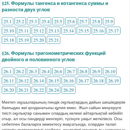
§25. Формулы тангенса и котангенса суммы и
разности двух углов
25.1
25.2
25.3
25.4
25.5
25.6
25.7
25.8
25.9
25.10
25.11
25.12
25.13
25.14
25.15
25.16
25.17
25.18
25.19
25.20
25.21
§26. Формулы тригонометрических функций
двойного и половинного углов
26.1
26.2
26.3
26.4
26.6
26.7
26.8
26.9
26.10
26.11
26.12
26.14
26.15
26.16
26.17
26.18
26.19
26.20
26.21
26.22
26.24
26.29
Мектеп оқушыларының пәндік оқулықтардың дайын шешімдерім
баяғыдан жиі қолданатыны құпия емес. Жыл сайын меңгеруге
тиісті оқулықтар санымен олардың көлемі айтарлықтай көбейіп
отыр, ал осы пәндерді менгеріп, түсінуге уақыт жеткіліксіз. Осы
себеппен балаларға көмектесу мақсатында, олардан талап
етілетін жүктемелерді азайтуға, күнделікті ментальды шаршауын