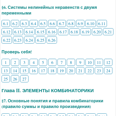
§6. Системы нелинейных неравенств с двумя
переменными
6.1
6.2
6.3
6.4
6.5
6.6
6.7
6.8
6.9
6.10
6.11
6.12
6.13
6.14
6.15
6.16
6.17
6.18
6.19
6.20
6.21
6.22
6.23
6.24
6.25
6.26
Проверь себя!
1
2
3
4
5
6
7
8
9
10
11
12
13
14
15
16
17
18
19
20
21
22
23
24
25
26
27
Глава II. ЭЛЕМЕНТЫ КОМБИНАТОРИКИ
§7. Основные понятия и правила комбинаторики
(правило суммы и правило произведения)