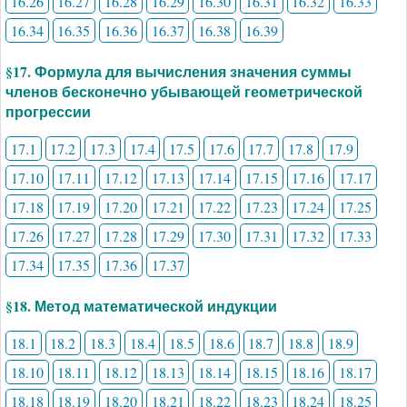
16.26
16.27
16.28
16.29
16.30
16.31
16.32
16.33
16.34
16.35
16.36
16.37
16.38
16.39
§17. Формула для вычисления значения суммы
членов бесконечно убывающей геометрической
прогрессии
17.1
17.2
17.3
17.4
17.5
17.6
17.7
17.8
17.9
17.10
17.11
17.12
17.13
17.14
17.15
17.16
17.17
17.18
17.19
17.20
17.21
17.22
17.23
17.24
17.25
17.26
17.27
17.28
17.29
17.30
17.31
17.32
17.33
17.34
17.35
17.36
17.37
§18. Метод математической индукции
18.1
18.2
18.3
18.4
18.5
18.6
18.7
18.8
18.9
18.10
18.11
18.12
18.13
18.14
18.15
18.16
18.17
18.18
18.19
18.20
18.21
18.22
18.23
18.24
18.25