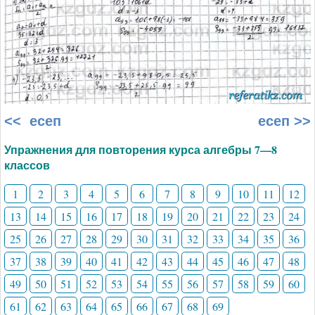
<< есеп
есеп >>
Упражнения для повторения курса алгебры 7—8
классов
1
2
3
4
5
6
7
8
9
10
11
12
13
14
15
16
17
18
19
20
21
22
23
24
25
26
27
28
29
30
31
32
33
34
35
36
37
38
39
40
41
42
43
44
45
46
47
48
49
50
51
52
53
54
55
56
57
58
59
60
61
62
63
64
65
66
67
68
69