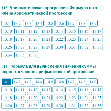
§13. Арифметическая прогрессия. Формула п-то
члена арифметической прогрессии
13.1
13.2
13.3
13.4
13.5
13.6
13.7
13.8
13.9
13.10
13.11
13.12
13.13
13.14
13.15
13.16
13.17
13.18
13.19
13.20
13.21
13.22
13.23
13.24
13.25
13.26
13.27
13.28
13.29
13.30
13.31
13.32
13.33
13.34
13.35
13.36
§14. Формула для вычисления значения суммы
первых n членов арифметической прогрессии
14.1
14.2
14.3
14.4
14.5
14.6
14.7
14.8
14.9
14.10
14.11
14.12
14.13
14.14
14.15
14.16
14.17
14.18
14.19
14.20
14.21
14.22
14.23
14.24
14.25
14.26
14.27
14.28
14.29
14.30
14.31
14.32
14.33