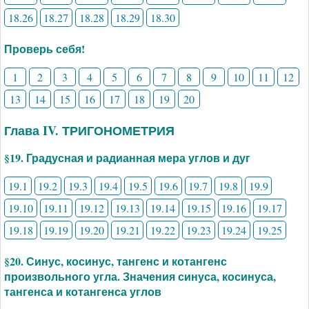
18.26
18.27
18.28
18.29
18.30
Проверь себя!
1
2
3
4
5
6
7
8
9
10
11
12
13
14
15
16
17
18
19
20
Глава IV. ТРИГОНОМЕТРИЯ
§19. Градусная и радианная мера углов и дуг
19.1
19.2
19.3
19.4
19.5
19.6
19.7
19.8
19.9
19.10
19.11
19.12
19.13
19.14
19.15
19.16
19.17
19.18
19.19
19.20
19.21
19.22
19.23
19.24
19.25
§20. Синус, косинус, тангенс и котангенс
произвольного угла. Значения синуса, косинуса,
тангенса и котангенса углов