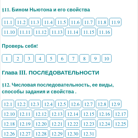
§11. Бином Ньютона и его свойства
11.1
11.2
11.3
11.4
11.5
11.6
11.7
11.8
11.9
11.10
11.11
11.12
11.13
11.14
11.15
11.16
Проверь себя!
1
2
3
4
5
6
7
8
9
10
Глава III. ПОСЛЕДОВАТЕЛЬНОСТИ
§12. Числовая последовательность, ее виды,
способы задания и свойства .
12.1
12.2
12.3
12.4
12.5
12.6
12.7
12.8
12.9
12.10
12.11
12.12
12.13
12.14
12.15
12.16
12.17
12.18
12.19
12.20
12.21
12.22
12.23
12.24
12.25
12.26
12.27
12.28
12.29
12.30
12.31