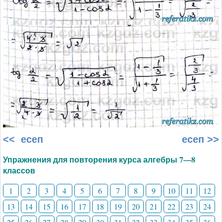
<< есеп
есеп >>
Упражнения для повторения курса алгебры 7—8
классов
1
2
3
4
5
6
7
8
9
10
11
12
13
14
15
16
17
18
19
20
21
22
23
24