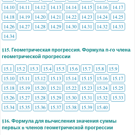
14.10
14.11
14.12
14.13
14.14
14.15
14.16
14.17
14.18
14.19
14.20
14.21
14.22
14.23
14.24
14.25
14.26
14.27
14.28
14.29
14.30
14.31
14.32
14.33
14.34
§15. Геометрическая прогрессия. Формула п-го члена
геометрической прогрессии
15.1
15.2
15.3
15.4
15.5
15.6
15.7
15.8
15.9
15.10
15.11
15.12
15.13
15.14
15.15
15.16
15.17
15.18
15.19
15.20
15.21
15.22
15.23
15.24
15.25
15.26
15.27
15.28
15.29
15.30
15.31
15.32
15.33
15.34
15.35
15.36
15.37
15.38
15.39
15.40
§16. Формула для вычисления значения суммы
первых n членов геометрической прогрессии