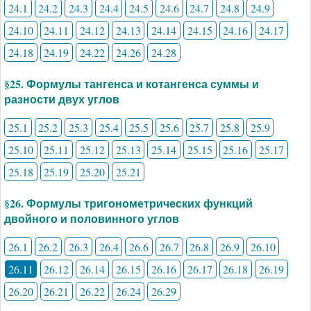
24.1
24.2
24.3
24.4
24.5
24.6
24.7
24.8
24.9
24.10
24.11
24.12
24.13
24.14
24.15
24.16
24.17
24.18
24.19
24.22
24.26
24.28
§25. Формулы тангенса и котангенса суммы и
разности двух углов
25.1
25.2
25.3
25.4
25.5
25.6
25.7
25.8
25.9
25.10
25.11
25.12
25.13
25.14
25.15
25.16
25.17
25.18
25.19
25.20
25.21
§26. Формулы тригонометрических функций
двойного и половинного углов
26.1
26.2
26.3
26.4
26.6
26.7
26.8
26.9
26.10
26.11
26.12
26.14
26.15
26.16
26.17
26.18
26.19
26.20
26.21
26.22
26.24
26.29