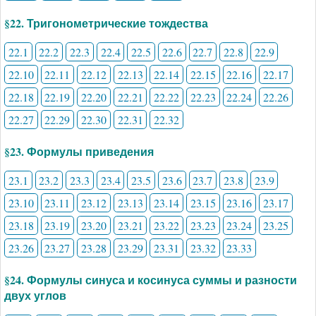
§22. Тригонометрические тождества
22.1
22.2
22.3
22.4
22.5
22.6
22.7
22.8
22.9
22.10
22.11
22.12
22.13
22.14
22.15
22.16
22.17
22.18
22.19
22.20
22.21
22.22
22.23
22.24
22.26
22.27
22.29
22.30
22.31
22.32
§23. Формулы приведения
23.1
23.2
23.3
23.4
23.5
23.6
23.7
23.8
23.9
23.10
23.11
23.12
23.13
23.14
23.15
23.16
23.17
23.18
23.19
23.20
23.21
23.22
23.23
23.24
23.25
23.26
23.27
23.28
23.29
23.31
23.32
23.33
§24. Формулы синуса и косинуса суммы и разности
двух углов