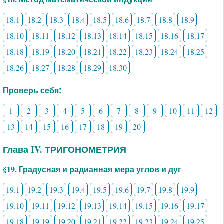
18.1
18.2
18.3
18.4
18.5
18.6
18.7
18.8
18.9
18.10
18.11
18.12
18.13
18.14
18.15
18.16
18.17
18.18
18.19
18.20
18.21
18.22
18.23
18.24
18.25
18.26
18.27
18.28
18.29
18.30
Проверь себя!
1
2
3
4
5
6
7
8
9
10
11
12
13
14
15
16
17
18
19
20
Глава IV. ТРИГОНОМЕТРИЯ
§19. Градусная и радианная мера углов и дуг
19.1
19.2
19.3
19.4
19.5
19.6
19.7
19.8
19.9
19.10
19.11
19.12
19.13
19.14
19.15
19.16
19.17
19.18
19.19
19.20
19.21
19.22
19.23
19.24
19.25