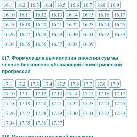
16.1
16.2
16.3
16.4
16.5
16.6
16.7
16.8
16.9
16.10
16.11
16.12
16.13
16.14
16.15
16.16
16.17
16.18
16.19
16.20
16.21
16.22
16.23
16.24
16.25
16.26
16.27
16.28
16.29
16.30
16.31
16.32
16.33
16.34
16.35
16.36
16.37
16.38
16.39
§17. Формула для вычисления значения суммы
членов бесконечно убывающей геометрической
прогрессии
17.1
17.2
17.3
17.4
17.5
17.6
17.7
17.8
17.9
17.10
17.11
17.12
17.13
17.14
17.15
17.16
17.17
17.18
17.19
17.20
17.21
17.22
17.23
17.24
17.25
17.26
17.27
17.28
17.29
17.30
17.31
17.32
17.33
17.34
17.35
17.36
17.37
§18. Метод математической индукции