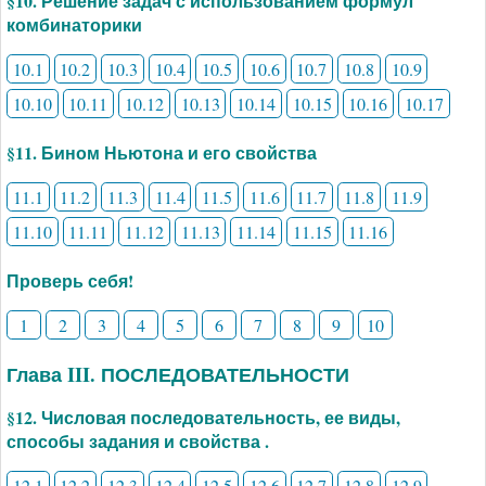
§10. Решение задач с использованием формул
комбинаторики
10.1
10.2
10.3
10.4
10.5
10.6
10.7
10.8
10.9
10.10
10.11
10.12
10.13
10.14
10.15
10.16
10.17
§11. Бином Ньютона и его свойства
11.1
11.2
11.3
11.4
11.5
11.6
11.7
11.8
11.9
11.10
11.11
11.12
11.13
11.14
11.15
11.16
Проверь себя!
1
2
3
4
5
6
7
8
9
10
Глава III. ПОСЛЕДОВАТЕЛЬНОСТИ
§12. Числовая последовательность, ее виды,
способы задания и свойства .
12.1
12.2
12.3
12.4
12.5
12.6
12.7
12.8
12.9