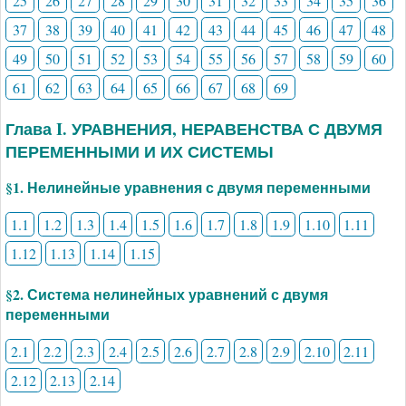
25
26
27
28
29
30
31
32
33
34
35
36
37
38
39
40
41
42
43
44
45
46
47
48
49
50
51
52
53
54
55
56
57
58
59
60
61
62
63
64
65
66
67
68
69
Глава I. УРАВНЕНИЯ, НЕРАВЕНСТВА С ДВУМЯ
ПЕРЕМЕННЫМИ И ИХ СИСТЕМЫ
§1. Нелинейные уравнения с двумя переменными
1.1
1.2
1.3
1.4
1.5
1.6
1.7
1.8
1.9
1.10
1.11
1.12
1.13
1.14
1.15
§2. Система нелинейных уравнений с двумя
переменными
2.1
2.2
2.3
2.4
2.5
2.6
2.7
2.8
2.9
2.10
2.11
2.12
2.13
2.14