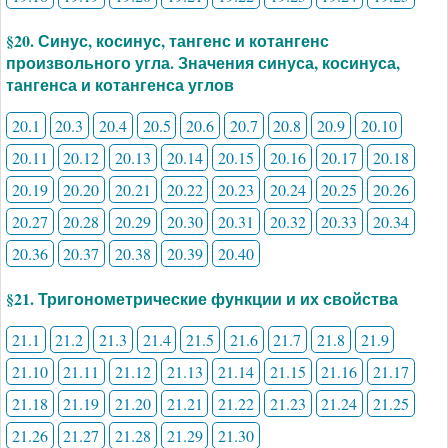
§20. Синус, косинус, тангенс и котангенс
произвольного угла. Значения синуса, косинуса,
тангенса и котангенса углов
20.1
20.3
20.4
20.5
20.6
20.7
20.8
20.9
20.10
20.11
20.12
20.13
20.14
20.15
20.16
20.17
20.18
20.19
20.20
20.21
20.22
20.23
20.24
20.25
20.26
20.27
20.28
20.29
20.30
20.31
20.32
20.33
20.34
20.36
20.37
20.38
20.39
20.40
§21. Тригонометрические функции и их свойства
21.1
21.2
21.3
21.4
21.5
21.6
21.7
21.8
21.9
21.10
21.11
21.12
21.13
21.14
21.15
21.16
21.17
21.18
21.19
21.20
21.21
21.22
21.23
21.24
21.25
21.26
21.27
21.28
21.29
21.30