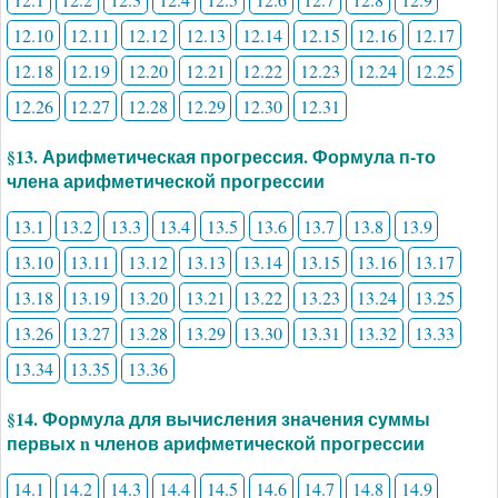
12.10
12.11
12.12
12.13
12.14
12.15
12.16
12.17
12.18
12.19
12.20
12.21
12.22
12.23
12.24
12.25
12.26
12.27
12.28
12.29
12.30
12.31
§13. Арифметическая прогрессия. Формула п-то
члена арифметической прогрессии
13.1
13.2
13.3
13.4
13.5
13.6
13.7
13.8
13.9
13.10
13.11
13.12
13.13
13.14
13.15
13.16
13.17
13.18
13.19
13.20
13.21
13.22
13.23
13.24
13.25
13.26
13.27
13.28
13.29
13.30
13.31
13.32
13.33
13.34
13.35
13.36
§14. Формула для вычисления значения суммы
первых n членов арифметической прогрессии
14.1
14.2
14.3
14.4
14.5
14.6
14.7
14.8
14.9