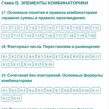
Глава II. ЭЛЕМЕНТЫ КОМБИНАТОРИКИ
§7. Основные понятия и правила комбинаторики
(правило суммы и правило произведения)
7.1
7.2
7.3
7.4
7.5
7.6
7.7
7.8
7.9
7.10
7.11
7.12
7.13
7.14
7.15
7.16
7.17
7.18
7.19
7.20
§8. Факториал числа. Перестановки и размещения
8.1
8.2
8.3
8.4
8.5
8.6
8.7
8.8
8.9
8.10
8.11
8.12
8.13
8.14
8.15
8.16
§9. Сочетания без повторений. Основные формулы
комбинаторики
9.1
9.2
9.3
9.4
9.5
9.6
9.7
9.8
9.9
9.10
9.11
9.12
9.13