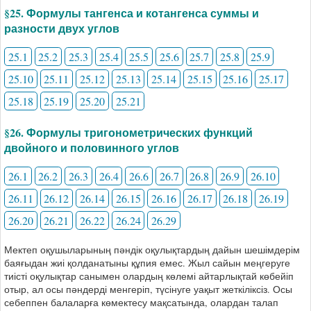
§25. Формулы тангенса и котангенса суммы и
разности двух углов
25.1
25.2
25.3
25.4
25.5
25.6
25.7
25.8
25.9
25.10
25.11
25.12
25.13
25.14
25.15
25.16
25.17
25.18
25.19
25.20
25.21
§26. Формулы тригонометрических функций
двойного и половинного углов
26.1
26.2
26.3
26.4
26.6
26.7
26.8
26.9
26.10
26.11
26.12
26.14
26.15
26.16
26.17
26.18
26.19
26.20
26.21
26.22
26.24
26.29
Мектеп оқушыларының пәндік оқулықтардың дайын шешімдерім
баяғыдан жиі қолданатыны құпия емес. Жыл сайын меңгеруге
тиісті оқулықтар санымен олардың көлемі айтарлықтай көбейіп
отыр, ал осы пәндерді менгеріп, түсінуге уақыт жеткіліксіз. Осы
себеппен балаларға көмектесу мақсатында, олардан талап