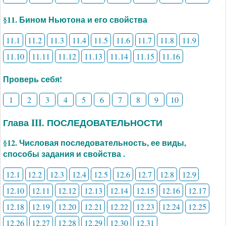
§11. Бином Ньютона и его свойства
11.1
11.2
11.3
11.4
11.5
11.6
11.7
11.8
11.9
11.10
11.11
11.12
11.13
11.14
11.15
11.16
Проверь себя!
1
2
3
4
5
6
7
8
9
10
Глава III. ПОСЛЕДОВАТЕЛЬНОСТИ
§12. Числовая последовательность, ее виды,
способы задания и свойства .
12.1
12.2
12.3
12.4
12.5
12.6
12.7
12.8
12.9
12.10
12.11
12.12
12.13
12.14
12.15
12.16
12.17
12.18
12.19
12.20
12.21
12.22
12.23
12.24
12.25
12.26
12.27
12.28
12.29
12.30
12.31