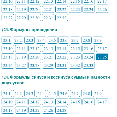
22.10
22.11
22.12
22.13
22.14
22.15
22.16
22.17
22.18
22.19
22.20
22.21
22.22
22.23
22.24
22.26
22.27
22.29
22.30
22.31
22.32
§23. Формулы приведения
23.1
23.2
23.3
23.4
23.5
23.6
23.7
23.8
23.9
23.10
23.11
23.12
23.13
23.14
23.15
23.16
23.17
23.18
23.19
23.20
23.21
23.22
23.23
23.24
23.25
23.26
23.27
23.28
23.29
23.31
23.32
23.33
§24. Формулы синуса и косинуса суммы и разности
двух углов
24.1
24.2
24.3
24.4
24.5
24.6
24.7
24.8
24.9
24.10
24.11
24.12
24.13
24.14
24.15
24.16
24.17
24.18
24.19
24.22
24.26
24.28