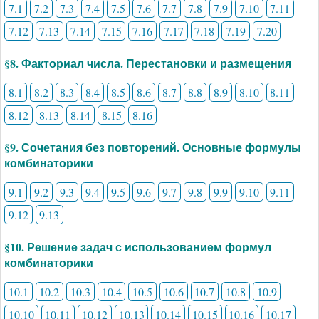
7.1
7.2
7.3
7.4
7.5
7.6
7.7
7.8
7.9
7.10
7.11
7.12
7.13
7.14
7.15
7.16
7.17
7.18
7.19
7.20
§8. Факториал числа. Перестановки и размещения
8.1
8.2
8.3
8.4
8.5
8.6
8.7
8.8
8.9
8.10
8.11
8.12
8.13
8.14
8.15
8.16
§9. Сочетания без повторений. Основные формулы
комбинаторики
9.1
9.2
9.3
9.4
9.5
9.6
9.7
9.8
9.9
9.10
9.11
9.12
9.13
§10. Решение задач с использованием формул
комбинаторики
10.1
10.2
10.3
10.4
10.5
10.6
10.7
10.8
10.9
10.10
10.11
10.12
10.13
10.14
10.15
10.16
10.17