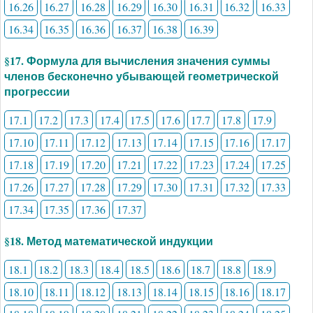
16.26
16.27
16.28
16.29
16.30
16.31
16.32
16.33
16.34
16.35
16.36
16.37
16.38
16.39
§17. Формула для вычисления значения суммы
членов бесконечно убывающей геометрической
прогрессии
17.1
17.2
17.3
17.4
17.5
17.6
17.7
17.8
17.9
17.10
17.11
17.12
17.13
17.14
17.15
17.16
17.17
17.18
17.19
17.20
17.21
17.22
17.23
17.24
17.25
17.26
17.27
17.28
17.29
17.30
17.31
17.32
17.33
17.34
17.35
17.36
17.37
§18. Метод математической индукции
18.1
18.2
18.3
18.4
18.5
18.6
18.7
18.8
18.9
18.10
18.11
18.12
18.13
18.14
18.15
18.16
18.17