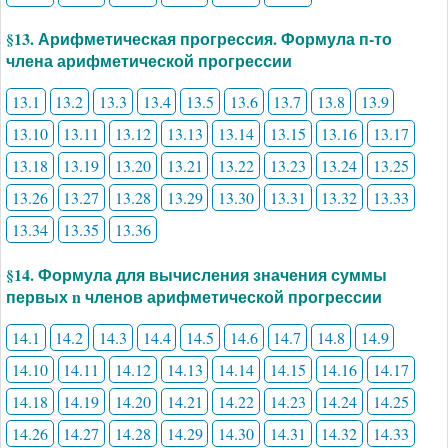
§13. Арифметическая прогрессия. Формула п-то
члена арифметической прогрессии
13.1
13.2
13.3
13.4
13.5
13.6
13.7
13.8
13.9
13.10
13.11
13.12
13.13
13.14
13.15
13.16
13.17
13.18
13.19
13.20
13.21
13.22
13.23
13.24
13.25
13.26
13.27
13.28
13.29
13.30
13.31
13.32
13.33
13.34
13.35
13.36
§14. Формула для вычисления значения суммы
первых n членов арифметической прогрессии
14.1
14.2
14.3
14.4
14.5
14.6
14.7
14.8
14.9
14.10
14.11
14.12
14.13
14.14
14.15
14.16
14.17
14.18
14.19
14.20
14.21
14.22
14.23
14.24
14.25
14.26
14.27
14.28
14.29
14.30
14.31
14.32
14.33