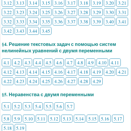
3.12
3.13
3.14
3.15
3.16
3.17
3.18
3.19
3.20
3.21
3.22
3.23
3.24
3.25
3.26
3.27
3.28
3.29
3.30
3.31
3.32
3.33
3.34
3.35
3.36
3.37
3.38
3.39
3.40
3.41
3.42
3.43
3.44
3.45
§4. Решение текстовых задач с помощью систем
нелинейных уравнений с двумя переменными
4.1
4.2
4.3
4.4
4.5
4.6
4.7
4.8
4.9
4.10
4.11
4.12
4.13
4.14
4.15
4.16
4.17
4.18
4.19
4.20
4.21
4.22
4.23
4.24
4.25
4.26
4.27
4.28
4.29
§5. Неравенства с двумя переменными
5.1
5.2
5.3
5.4
5.5
5.6
5.7
5.8
5.9
5.10
5.11
5.12
5.13
5.14
5.15
5.16
5.17
5.18
5.19