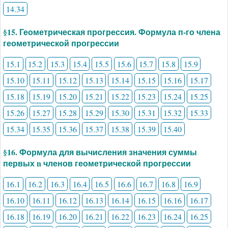
14.34
§15. Геометрическая прогрессия. Формула п-го члена
геометрической прогрессии
15.1
15.2
15.3
15.4
15.5
15.6
15.7
15.8
15.9
15.10
15.11
15.12
15.13
15.14
15.15
15.16
15.17
15.18
15.19
15.20
15.21
15.22
15.23
15.24
15.25
15.26
15.27
15.28
15.29
15.30
15.31
15.32
15.33
15.34
15.35
15.36
15.37
15.38
15.39
15.40
§16. Формула для вычисления значения суммы
первых n членов геометрической прогрессии
16.1
16.2
16.3
16.4
16.5
16.6
16.7
16.8
16.9
16.10
16.11
16.12
16.13
16.14
16.15
16.16
16.17
16.18
16.19
16.20
16.21
16.22
16.23
16.24
16.25