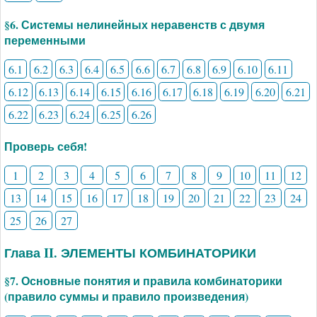
§6. Системы нелинейных неравенств с двумя
переменными
6.1
6.2
6.3
6.4
6.5
6.6
6.7
6.8
6.9
6.10
6.11
6.12
6.13
6.14
6.15
6.16
6.17
6.18
6.19
6.20
6.21
6.22
6.23
6.24
6.25
6.26
Проверь себя!
1
2
3
4
5
6
7
8
9
10
11
12
13
14
15
16
17
18
19
20
21
22
23
24
25
26
27
Глава II. ЭЛЕМЕНТЫ КОМБИНАТОРИКИ
§7. Основные понятия и правила комбинаторики
(правило суммы и правило произведения)