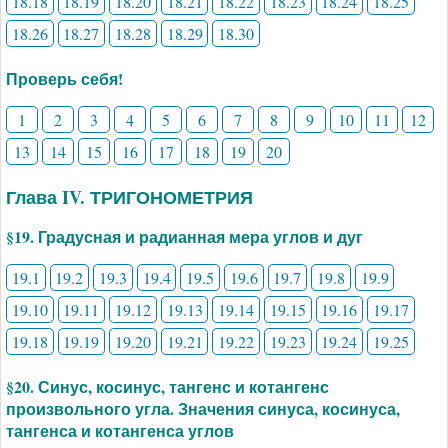
18.18
18.19
18.20
18.21
18.22
18.23
18.24
18.25
18.26
18.27
18.28
18.29
18.30
Проверь себя!
1
2
3
4
5
6
7
8
9
10
11
12
13
14
15
16
17
18
19
20
Глава IV. ТРИГОНОМЕТРИЯ
§19. Градусная и радианная мера углов и дуг
19.1
19.2
19.3
19.4
19.5
19.6
19.7
19.8
19.9
19.10
19.11
19.12
19.13
19.14
19.15
19.16
19.17
19.18
19.19
19.20
19.21
19.22
19.23
19.24
19.25
§20. Синус, косинус, тангенс и котангенс
произвольного угла. Значения синуса, косинуса,
тангенса и котангенса углов