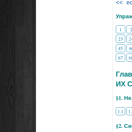
<< е
Упраж
1
23
2
45
4
67
6
Гла
ИХ 
§1. Н
1.1
1
§2. С