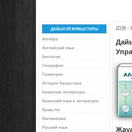
ДҮЖ
›
ДАЙЫН ҮЙ ЖҰМЫСТАРЫ
Алгебра
Дайы
Английский язык
Упра
Биология
География
Геометрия
История Казахстана
Казахская литература
Казахский язык и литература
Қазақ тілі
Математика
Жау
Русский язык