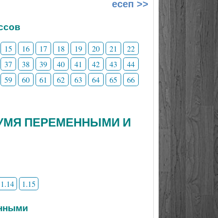
есеп >>
ссов
15
16
17
18
19
20
21
22
37
38
39
40
41
42
43
44
59
60
61
62
63
64
65
66
ДВУМЯ ПЕРЕМЕННЫМИ И
1.14
1.15
енными