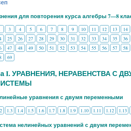
сеп
нения для повторения курса алгебры 7—8 кла
2
3
4
5
6
7
8
9
10
11
12
13
14
4
25
26
27
28
29
30
31
32
33
34
35
36
6
47
48
49
50
51
52
53
54
55
56
57
58
8
69
ва I. УРАВНЕНИЯ, НЕРАВЕНСТВА С 
СИСТЕМЫ
елинейные уравнения с двумя переменными
.2
1.3
1.4
1.5
1.6
1.7
1.8
1.9
1.10
1.11
1.12
1.13
истема нелинейных уравнений с двумя перем