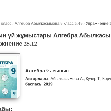
9 класс
›
Алгебра Абылкасымова 9 класс 2019
›
Упражнение 2
н үй жұмыстары Алгебра Абылкасымо
жнение 25.12
Алгебра 9 - сынып
Авторлары:
Абылкасымова А., Кучер Т., Кор
баспасы 2019
абы: