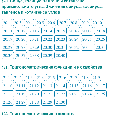
§20. Синус, косинус, тангенс и котангенс
произвольного угла. Значения синуса, косинуса,
тангенса и котангенса углов
20.1
20.3
20.4
20.5
20.6
20.7
20.8
20.9
20.10
20.11
20.12
20.13
20.14
20.15
20.16
20.17
20.18
20.19
20.20
20.21
20.22
20.23
20.24
20.25
20.26
20.27
20.28
20.29
20.30
20.31
20.32
20.33
20.34
20.36
20.37
20.38
20.39
20.40
§21. Тригонометрические функции и их свойства
21.1
21.2
21.3
21.4
21.5
21.6
21.7
21.8
21.9
21.10
21.11
21.12
21.13
21.14
21.15
21.16
21.17
21.18
21.19
21.20
21.21
21.22
21.23
21.24
21.25
21.26
21.27
21.28
21.29
21.30
§22. Тригонометрические тождества