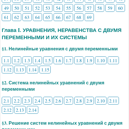
49
50
51
52
53
54
55
56
57
58
59
60
61
62
63
64
65
66
67
68
69
Глава I. УРАВНЕНИЯ, НЕРАВЕНСТВА С ДВУМЯ
ПЕРЕМЕННЫМИ И ИХ СИСТЕМЫ
§1. Нелинейные уравнения с двумя переменными
1.1
1.2
1.3
1.4
1.5
1.6
1.7
1.8
1.9
1.10
1.11
1.12
1.13
1.14
1.15
§2. Система нелинейных уравнений с двумя
переменными
2.1
2.2
2.3
2.4
2.5
2.6
2.7
2.8
2.9
2.10
2.11
2.12
2.13
2.14
§3. Решение систем нелинейных уравнений с двумя