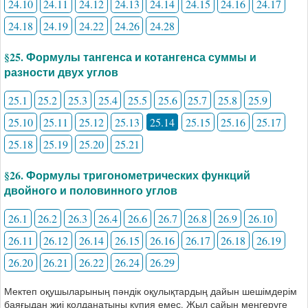
24.10
24.11
24.12
24.13
24.14
24.15
24.16
24.17
24.18
24.19
24.22
24.26
24.28
§25. Формулы тангенса и котангенса суммы и
разности двух углов
25.1
25.2
25.3
25.4
25.5
25.6
25.7
25.8
25.9
25.10
25.11
25.12
25.13
25.14
25.15
25.16
25.17
25.18
25.19
25.20
25.21
§26. Формулы тригонометрических функций
двойного и половинного углов
26.1
26.2
26.3
26.4
26.6
26.7
26.8
26.9
26.10
26.11
26.12
26.14
26.15
26.16
26.17
26.18
26.19
26.20
26.21
26.22
26.24
26.29
Мектеп оқушыларының пәндік оқулықтардың дайын шешімдерім
баяғыдан жиі қолданатыны құпия емес. Жыл сайын меңгеруге