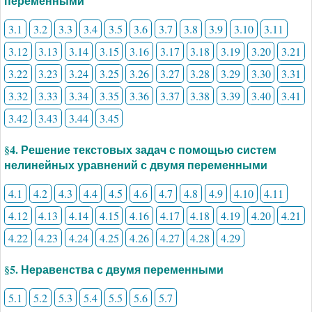
переменными
3.1
3.2
3.3
3.4
3.5
3.6
3.7
3.8
3.9
3.10
3.11
3.12
3.13
3.14
3.15
3.16
3.17
3.18
3.19
3.20
3.21
3.22
3.23
3.24
3.25
3.26
3.27
3.28
3.29
3.30
3.31
3.32
3.33
3.34
3.35
3.36
3.37
3.38
3.39
3.40
3.41
3.42
3.43
3.44
3.45
§4. Решение текстовых задач с помощью систем
нелинейных уравнений с двумя переменными
4.1
4.2
4.3
4.4
4.5
4.6
4.7
4.8
4.9
4.10
4.11
4.12
4.13
4.14
4.15
4.16
4.17
4.18
4.19
4.20
4.21
4.22
4.23
4.24
4.25
4.26
4.27
4.28
4.29
§5. Неравенства с двумя переменными
5.1
5.2
5.3
5.4
5.5
5.6
5.7