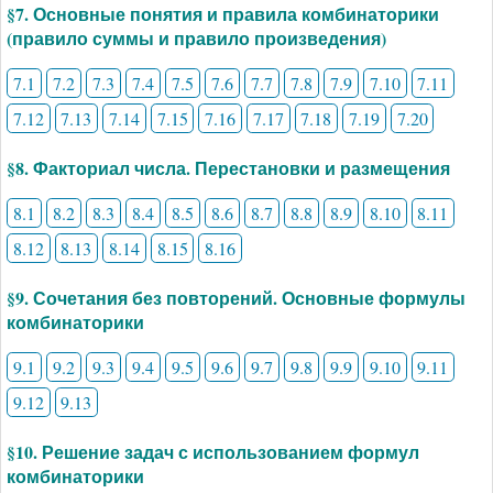
§7. Основные понятия и правила комбинаторики
(правило суммы и правило произведения)
7.1
7.2
7.3
7.4
7.5
7.6
7.7
7.8
7.9
7.10
7.11
7.12
7.13
7.14
7.15
7.16
7.17
7.18
7.19
7.20
§8. Факториал числа. Перестановки и размещения
8.1
8.2
8.3
8.4
8.5
8.6
8.7
8.8
8.9
8.10
8.11
8.12
8.13
8.14
8.15
8.16
§9. Сочетания без повторений. Основные формулы
комбинаторики
9.1
9.2
9.3
9.4
9.5
9.6
9.7
9.8
9.9
9.10
9.11
9.12
9.13
§10. Решение задач с использованием формул
комбинаторики