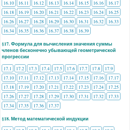
16.10
16.11
16.12
16.13
16.14
16.15
16.16
16.17
16.18
16.19
16.20
16.21
16.22
16.23
16.24
16.25
16.26
16.27
16.28
16.29
16.30
16.31
16.32
16.33
16.34
16.35
16.36
16.37
16.38
16.39
§17. Формула для вычисления значения суммы
членов бесконечно убывающей геометрической
прогрессии
17.1
17.2
17.3
17.4
17.5
17.6
17.7
17.8
17.9
17.10
17.11
17.12
17.13
17.14
17.15
17.16
17.17
17.18
17.19
17.20
17.21
17.22
17.23
17.24
17.25
17.26
17.27
17.28
17.29
17.30
17.31
17.32
17.33
17.34
17.35
17.36
17.37
§18. Метод математической индукции