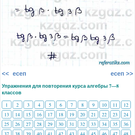
<< есеп
есеп >>
Упражнения для повторения курса алгебры 7—8
классов
1
2
3
4
5
6
7
8
9
10
11
12
13
14
15
16
17
18
19
20
21
22
23
24
25
26
27
28
29
30
31
32
33
34
35
36
37
38
39
40
41
42
43
44
45
46
47
48