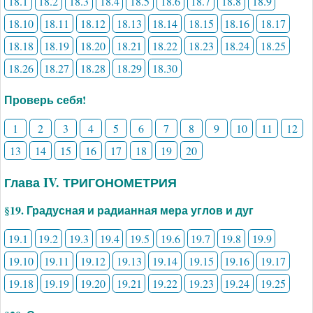
18.1
18.2
18.3
18.4
18.5
18.6
18.7
18.8
18.9
18.10
18.11
18.12
18.13
18.14
18.15
18.16
18.17
18.18
18.19
18.20
18.21
18.22
18.23
18.24
18.25
18.26
18.27
18.28
18.29
18.30
Проверь себя!
1
2
3
4
5
6
7
8
9
10
11
12
13
14
15
16
17
18
19
20
Глава IV. ТРИГОНОМЕТРИЯ
§19. Градусная и радианная мера углов и дуг
19.1
19.2
19.3
19.4
19.5
19.6
19.7
19.8
19.9
19.10
19.11
19.12
19.13
19.14
19.15
19.16
19.17
19.18
19.19
19.20
19.21
19.22
19.23
19.24
19.25