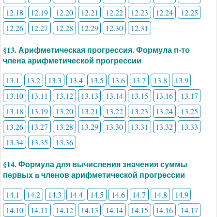
12.18
12.19
12.20
12.21
12.22
12.23
12.24
12.25
12.26
12.27
12.28
12.29
12.30
12.31
§13. Арифметическая прогрессия. Формула п-то
члена арифметической прогрессии
13.1
13.2
13.3
13.4
13.5
13.6
13.7
13.8
13.9
13.10
13.11
13.12
13.13
13.14
13.15
13.16
13.17
13.18
13.19
13.20
13.21
13.22
13.23
13.24
13.25
13.26
13.27
13.28
13.29
13.30
13.31
13.32
13.33
13.34
13.35
13.36
§14. Формула для вычисления значения суммы
первых n членов арифметической прогрессии
14.1
14.2
14.3
14.4
14.5
14.6
14.7
14.8
14.9
14.10
14.11
14.12
14.13
14.14
14.15
14.16
14.17