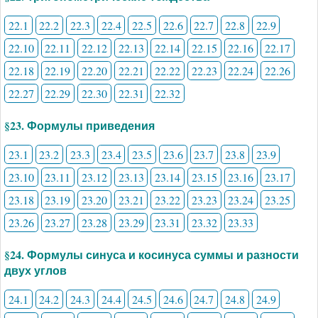
22.1
22.2
22.3
22.4
22.5
22.6
22.7
22.8
22.9
22.10
22.11
22.12
22.13
22.14
22.15
22.16
22.17
22.18
22.19
22.20
22.21
22.22
22.23
22.24
22.26
22.27
22.29
22.30
22.31
22.32
§23. Формулы приведения
23.1
23.2
23.3
23.4
23.5
23.6
23.7
23.8
23.9
23.10
23.11
23.12
23.13
23.14
23.15
23.16
23.17
23.18
23.19
23.20
23.21
23.22
23.23
23.24
23.25
23.26
23.27
23.28
23.29
23.31
23.32
23.33
§24. Формулы синуса и косинуса суммы и разности
двух углов
24.1
24.2
24.3
24.4
24.5
24.6
24.7
24.8
24.9