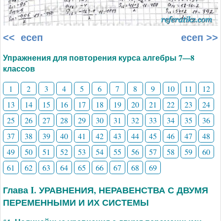
<< есеп
есеп >>
Упражнения для повторения курса алгебры 7—8
классов
1
2
3
4
5
6
7
8
9
10
11
12
13
14
15
16
17
18
19
20
21
22
23
24
25
26
27
28
29
30
31
32
33
34
35
36
37
38
39
40
41
42
43
44
45
46
47
48
49
50
51
52
53
54
55
56
57
58
59
60
61
62
63
64
65
66
67
68
69
Глава I. УРАВНЕНИЯ, НЕРАВЕНСТВА С ДВУМЯ
ПЕРЕМЕННЫМИ И ИХ СИСТЕМЫ