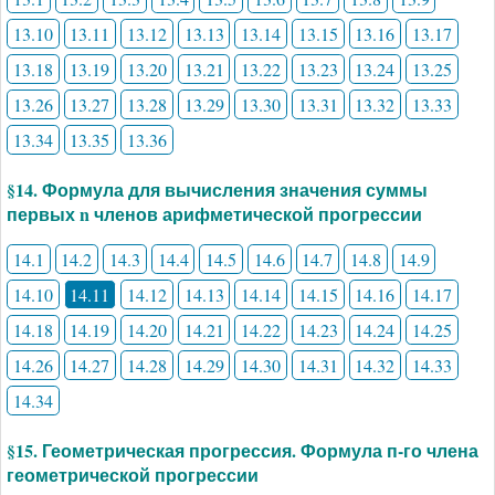
13.10
13.11
13.12
13.13
13.14
13.15
13.16
13.17
13.18
13.19
13.20
13.21
13.22
13.23
13.24
13.25
13.26
13.27
13.28
13.29
13.30
13.31
13.32
13.33
13.34
13.35
13.36
§14. Формула для вычисления значения суммы
первых n членов арифметической прогрессии
14.1
14.2
14.3
14.4
14.5
14.6
14.7
14.8
14.9
14.10
14.11
14.12
14.13
14.14
14.15
14.16
14.17
14.18
14.19
14.20
14.21
14.22
14.23
14.24
14.25
14.26
14.27
14.28
14.29
14.30
14.31
14.32
14.33
14.34
§15. Геометрическая прогрессия. Формула п-го члена
геометрической прогрессии