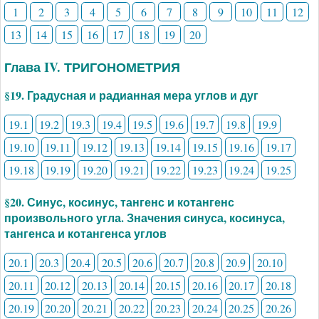
1
2
3
4
5
6
7
8
9
10
11
12
13
14
15
16
17
18
19
20
Глава IV. ТРИГОНОМЕТРИЯ
§19. Градусная и радианная мера углов и дуг
19.1
19.2
19.3
19.4
19.5
19.6
19.7
19.8
19.9
19.10
19.11
19.12
19.13
19.14
19.15
19.16
19.17
19.18
19.19
19.20
19.21
19.22
19.23
19.24
19.25
§20. Синус, косинус, тангенс и котангенс
произвольного угла. Значения синуса, косинуса,
тангенса и котангенса углов
20.1
20.3
20.4
20.5
20.6
20.7
20.8
20.9
20.10
20.11
20.12
20.13
20.14
20.15
20.16
20.17
20.18
20.19
20.20
20.21
20.22
20.23
20.24
20.25
20.26