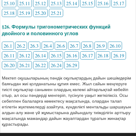
25.10
25.11
25.12
25.13
25.14
25.15
25.16
25.17
25.18
25.19
25.20
25.21
§26. Формулы тригонометрических функций
двойного и половинного углов
26.1
26.2
26.3
26.4
26.6
26.7
26.8
26.9
26.10
26.11
26.12
26.14
26.15
26.16
26.17
26.18
26.19
26.20
26.21
26.22
26.24
26.29
Мектеп оқушыларының пәндік оқулықтардың дайын шешімдерім
баяғыдан жиі қолданатыны құпия емес. Жыл сайын меңгеруге
тиісті оқулықтар санымен олардың көлемі айтарлықтай көбейіп
отыр, ал осы пәндерді менгеріп, түсінуге уақыт жеткіліксіз. Осы
себеппен балаларға көмектесу мақсатында, олардан талап
етілетін жүктемелерді азайтуға, күнделікті ментальды шаршауын
алдын-алу және үй жұмыстарына дайындалу тиімділігін арттыру
мақсатында мамандар дайын жауаптардан тұратын жинақтар
құрастырады.