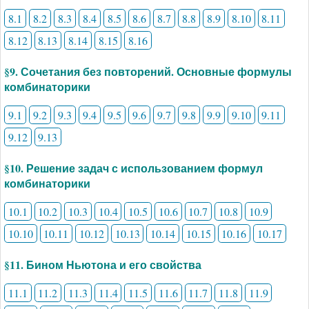
8.1
8.2
8.3
8.4
8.5
8.6
8.7
8.8
8.9
8.10
8.11
8.12
8.13
8.14
8.15
8.16
§9. Сочетания без повторений. Основные формулы
комбинаторики
9.1
9.2
9.3
9.4
9.5
9.6
9.7
9.8
9.9
9.10
9.11
9.12
9.13
§10. Решение задач с использованием формул
комбинаторики
10.1
10.2
10.3
10.4
10.5
10.6
10.7
10.8
10.9
10.10
10.11
10.12
10.13
10.14
10.15
10.16
10.17
§11. Бином Ньютона и его свойства
11.1
11.2
11.3
11.4
11.5
11.6
11.7
11.8
11.9