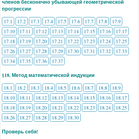
членов бесконечно убывающей геометрической
прогрессии
17.1
17.2
17.3
17.4
17.5
17.6
17.7
17.8
17.9
17.10
17.11
17.12
17.13
17.14
17.15
17.16
17.17
17.18
17.19
17.20
17.21
17.22
17.23
17.24
17.25
17.26
17.27
17.28
17.29
17.30
17.31
17.32
17.33
17.34
17.35
17.36
17.37
§18. Метод математической индукции
18.1
18.2
18.3
18.4
18.5
18.6
18.7
18.8
18.9
18.10
18.11
18.12
18.13
18.14
18.15
18.16
18.17
18.18
18.19
18.20
18.21
18.22
18.23
18.24
18.25
18.26
18.27
18.28
18.29
18.30
Проверь себя!