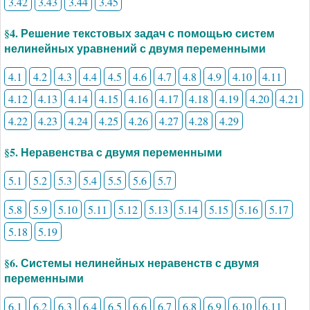
3.42
3.43
3.44
3.45
§4. Решение текстовых задач с помощью систем
нелинейных уравнений с двумя переменными
4.1
4.2
4.3
4.4
4.5
4.6
4.7
4.8
4.9
4.10
4.11
4.12
4.13
4.14
4.15
4.16
4.17
4.18
4.19
4.20
4.21
4.22
4.23
4.24
4.25
4.26
4.27
4.28
4.29
§5. Неравенства с двумя переменными
5.1
5.2
5.3
5.4
5.5
5.6
5.7
5.8
5.9
5.10
5.11
5.12
5.13
5.14
5.15
5.16
5.17
5.18
5.19
§6. Системы нелинейных неравенств с двумя
переменными
6.1
6.2
6.3
6.4
6.5
6.6
6.7
6.8
6.9
6.10
6.11