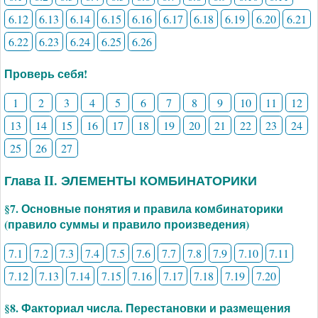
6.12
6.13
6.14
6.15
6.16
6.17
6.18
6.19
6.20
6.21
6.22
6.23
6.24
6.25
6.26
Проверь себя!
1
2
3
4
5
6
7
8
9
10
11
12
13
14
15
16
17
18
19
20
21
22
23
24
25
26
27
Глава II. ЭЛЕМЕНТЫ КОМБИНАТОРИКИ
§7. Основные понятия и правила комбинаторики
(правило суммы и правило произведения)
7.1
7.2
7.3
7.4
7.5
7.6
7.7
7.8
7.9
7.10
7.11
7.12
7.13
7.14
7.15
7.16
7.17
7.18
7.19
7.20
§8. Факториал числа. Перестановки и размещения