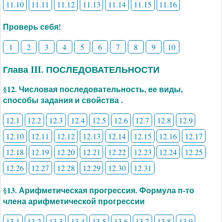
11.10
11.11
11.12
11.13
11.14
11.15
11.16
Проверь себя!
1
2
3
4
5
6
7
8
9
10
Глава III. ПОСЛЕДОВАТЕЛЬНОСТИ
§12. Числовая последовательность, ее виды,
способы задания и свойства .
12.1
12.2
12.3
12.4
12.5
12.6
12.7
12.8
12.9
12.10
12.11
12.12
12.13
12.14
12.15
12.16
12.17
12.18
12.19
12.20
12.21
12.22
12.23
12.24
12.25
12.26
12.27
12.28
12.29
12.30
12.31
§13. Арифметическая прогрессия. Формула п-то
члена арифметической прогрессии
13.1
13.2
13.3
13.4
13.5
13.6
13.7
13.8
13.9