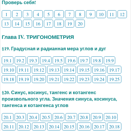
Проверь себя!
1
2
3
4
5
6
7
8
9
10
11
12
13
14
15
16
17
18
19
20
Глава IV. ТРИГОНОМЕТРИЯ
§19. Градусная и радианная мера углов и дуг
19.1
19.2
19.3
19.4
19.5
19.6
19.7
19.8
19.9
19.10
19.11
19.12
19.13
19.14
19.15
19.16
19.17
19.18
19.19
19.20
19.21
19.22
19.23
19.24
19.25
§20. Синус, косинус, тангенс и котангенс
произвольного угла. Значения синуса, косинуса,
тангенса и котангенса углов
20.1
20.3
20.4
20.5
20.6
20.7
20.8
20.9
20.10
20.11
20.12
20.13
20.14
20.15
20.16
20.17
20.18