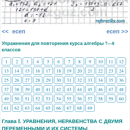
<< есеп
есеп >>
Упражнения для повторения курса алгебры 7—8
классов
1
2
3
4
5
6
7
8
9
10
11
12
13
14
15
16
17
18
19
20
21
22
23
24
25
26
27
28
29
30
31
32
33
34
35
36
37
38
39
40
41
42
43
44
45
46
47
48
49
50
51
52
53
54
55
56
57
58
59
60
61
62
63
64
65
66
67
68
69
Глава I. УРАВНЕНИЯ, НЕРАВЕНСТВА С ДВУМЯ
ПЕРЕМЕННЫМИ И ИХ СИСТЕМЫ