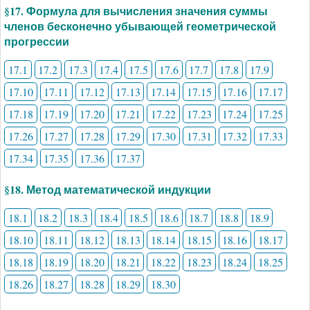
§17. Формула для вычисления значения суммы
членов бесконечно убывающей геометрической
прогрессии
17.1
17.2
17.3
17.4
17.5
17.6
17.7
17.8
17.9
17.10
17.11
17.12
17.13
17.14
17.15
17.16
17.17
17.18
17.19
17.20
17.21
17.22
17.23
17.24
17.25
17.26
17.27
17.28
17.29
17.30
17.31
17.32
17.33
17.34
17.35
17.36
17.37
§18. Метод математической индукции
18.1
18.2
18.3
18.4
18.5
18.6
18.7
18.8
18.9
18.10
18.11
18.12
18.13
18.14
18.15
18.16
18.17
18.18
18.19
18.20
18.21
18.22
18.23
18.24
18.25
18.26
18.27
18.28
18.29
18.30