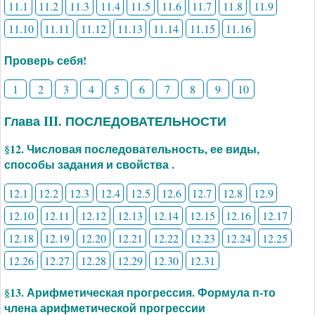
11.1
11.2
11.3
11.4
11.5
11.6
11.7
11.8
11.9
11.10
11.11
11.12
11.13
11.14
11.15
11.16
Проверь себя!
1
2
3
4
5
6
7
8
9
10
Глава III. ПОСЛЕДОВАТЕЛЬНОСТИ
§12. Числовая последовательность, ее виды,
способы задания и свойства .
12.1
12.2
12.3
12.4
12.5
12.6
12.7
12.8
12.9
12.10
12.11
12.12
12.13
12.14
12.15
12.16
12.17
12.18
12.19
12.20
12.21
12.22
12.23
12.24
12.25
12.26
12.27
12.28
12.29
12.30
12.31
§13. Арифметическая прогрессия. Формула п-то
члена арифметической прогрессии