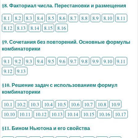
§8. Факториал числа. Перестановки и размещения
8.1
8.2
8.3
8.4
8.5
8.6
8.7
8.8
8.9
8.10
8.11
8.12
8.13
8.14
8.15
8.16
§9. Сочетания без повторений. Основные формулы
комбинаторики
9.1
9.2
9.3
9.4
9.5
9.6
9.7
9.8
9.9
9.10
9.11
9.12
9.13
§10. Решение задач с использованием формул
комбинаторики
10.1
10.2
10.3
10.4
10.5
10.6
10.7
10.8
10.9
10.10
10.11
10.12
10.13
10.14
10.15
10.16
10.17
§11. Бином Ньютона и его свойства