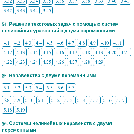
3.32
3.33
3.34
3.35
3.36
3.37
3.38
3.39
3.40
3.41
3.42
3.43
3.44
3.45
§4. Решение текстовых задач с помощью систем
нелинейных уравнений с двумя переменными
4.1
4.2
4.3
4.4
4.5
4.6
4.7
4.8
4.9
4.10
4.11
4.12
4.13
4.14
4.15
4.16
4.17
4.18
4.19
4.20
4.21
4.22
4.23
4.24
4.25
4.26
4.27
4.28
4.29
§5. Неравенства с двумя переменными
5.1
5.2
5.3
5.4
5.5
5.6
5.7
5.8
5.9
5.10
5.11
5.12
5.13
5.14
5.15
5.16
5.17
5.18
5.19
§6. Системы нелинейных неравенств с двумя
переменными