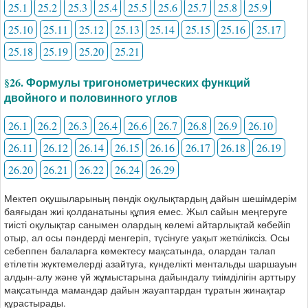
25.1
25.2
25.3
25.4
25.5
25.6
25.7
25.8
25.9
25.10
25.11
25.12
25.13
25.14
25.15
25.16
25.17
25.18
25.19
25.20
25.21
§26. Формулы тригонометрических функций
двойного и половинного углов
26.1
26.2
26.3
26.4
26.6
26.7
26.8
26.9
26.10
26.11
26.12
26.14
26.15
26.16
26.17
26.18
26.19
26.20
26.21
26.22
26.24
26.29
Мектеп оқушыларының пәндік оқулықтардың дайын шешімдерім
баяғыдан жиі қолданатыны құпия емес. Жыл сайын меңгеруге
тиісті оқулықтар санымен олардың көлемі айтарлықтай көбейіп
отыр, ал осы пәндерді менгеріп, түсінуге уақыт жеткіліксіз. Осы
себеппен балаларға көмектесу мақсатында, олардан талап
етілетін жүктемелерді азайтуға, күнделікті ментальды шаршауын
алдын-алу және үй жұмыстарына дайындалу тиімділігін арттыру
мақсатында мамандар дайын жауаптардан тұратын жинақтар
құрастырады.