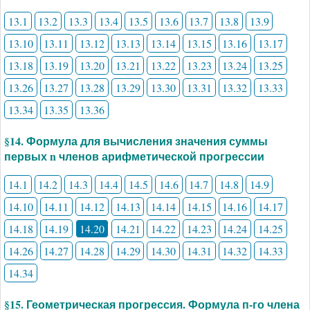
13.1
13.2
13.3
13.4
13.5
13.6
13.7
13.8
13.9
13.10
13.11
13.12
13.13
13.14
13.15
13.16
13.17
13.18
13.19
13.20
13.21
13.22
13.23
13.24
13.25
13.26
13.27
13.28
13.29
13.30
13.31
13.32
13.33
13.34
13.35
13.36
§14. Формула для вычисления значения суммы
первых n членов арифметической прогрессии
14.1
14.2
14.3
14.4
14.5
14.6
14.7
14.8
14.9
14.10
14.11
14.12
14.13
14.14
14.15
14.16
14.17
14.18
14.19
14.20
14.21
14.22
14.23
14.24
14.25
14.26
14.27
14.28
14.29
14.30
14.31
14.32
14.33
14.34
§15. Геометрическая прогрессия. Формула п-го члена