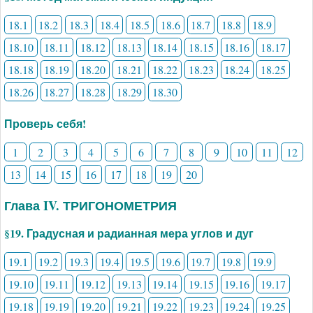
18.1
18.2
18.3
18.4
18.5
18.6
18.7
18.8
18.9
18.10
18.11
18.12
18.13
18.14
18.15
18.16
18.17
18.18
18.19
18.20
18.21
18.22
18.23
18.24
18.25
18.26
18.27
18.28
18.29
18.30
Проверь себя!
1
2
3
4
5
6
7
8
9
10
11
12
13
14
15
16
17
18
19
20
Глава IV. ТРИГОНОМЕТРИЯ
§19. Градусная и радианная мера углов и дуг
19.1
19.2
19.3
19.4
19.5
19.6
19.7
19.8
19.9
19.10
19.11
19.12
19.13
19.14
19.15
19.16
19.17
19.18
19.19
19.20
19.21
19.22
19.23
19.24
19.25