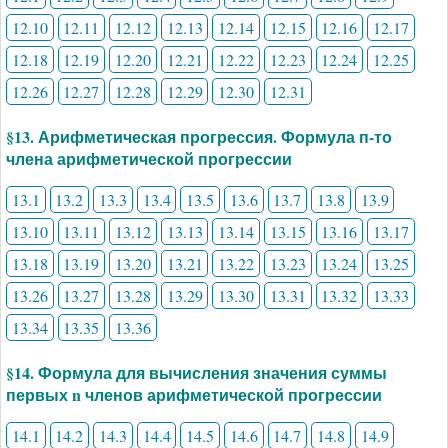
12.10
12.11
12.12
12.13
12.14
12.15
12.16
12.17
12.18
12.19
12.20
12.21
12.22
12.23
12.24
12.25
12.26
12.27
12.28
12.29
12.30
12.31
§13. Арифметическая прогрессия. Формула п-то
члена арифметической прогрессии
13.1
13.2
13.3
13.4
13.5
13.6
13.7
13.8
13.9
13.10
13.11
13.12
13.13
13.14
13.15
13.16
13.17
13.18
13.19
13.20
13.21
13.22
13.23
13.24
13.25
13.26
13.27
13.28
13.29
13.30
13.31
13.32
13.33
13.34
13.35
13.36
§14. Формула для вычисления значения суммы
первых n членов арифметической прогрессии
14.1
14.2
14.3
14.4
14.5
14.6
14.7
14.8
14.9