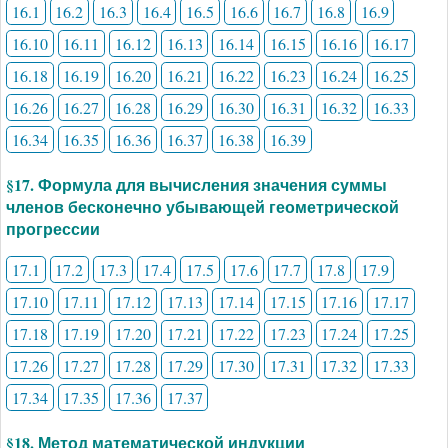
16.1
16.2
16.3
16.4
16.5
16.6
16.7
16.8
16.9
16.10
16.11
16.12
16.13
16.14
16.15
16.16
16.17
16.18
16.19
16.20
16.21
16.22
16.23
16.24
16.25
16.26
16.27
16.28
16.29
16.30
16.31
16.32
16.33
16.34
16.35
16.36
16.37
16.38
16.39
§17. Формула для вычисления значения суммы
членов бесконечно убывающей геометрической
прогрессии
17.1
17.2
17.3
17.4
17.5
17.6
17.7
17.8
17.9
17.10
17.11
17.12
17.13
17.14
17.15
17.16
17.17
17.18
17.19
17.20
17.21
17.22
17.23
17.24
17.25
17.26
17.27
17.28
17.29
17.30
17.31
17.32
17.33
17.34
17.35
17.36
17.37
§18. Метод математической индукции