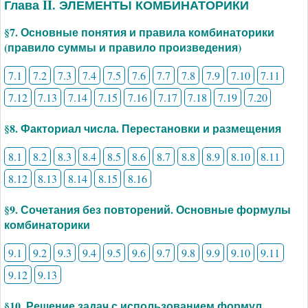
Глава II. ЭЛЕМЕНТЫ КОМБИНАТОРИКИ
§7. Основные понятия и правила комбинаторики
(правило суммы и правило произведения)
7.1
7.2
7.3
7.4
7.5
7.6
7.7
7.8
7.9
7.10
7.11
7.12
7.13
7.14
7.15
7.16
7.17
7.18
7.19
7.20
§8. Факториал числа. Перестановки и размещения
8.1
8.2
8.3
8.4
8.5
8.6
8.7
8.8
8.9
8.10
8.11
8.12
8.13
8.14
8.15
8.16
§9. Сочетания без повторений. Основные формулы
комбинаторики
9.1
9.2
9.3
9.4
9.5
9.6
9.7
9.8
9.9
9.10
9.11
9.12
9.13
§10. Решение задач с использованием формул