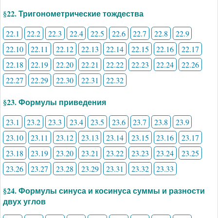
§22. Тригонометрические тождества
22.1
22.2
22.3
22.4
22.5
22.6
22.7
22.8
22.9
22.10
22.11
22.12
22.13
22.14
22.15
22.16
22.17
22.18
22.19
22.20
22.21
22.22
22.23
22.24
22.26
22.27
22.29
22.30
22.31
22.32
§23. Формулы приведения
23.1
23.2
23.3
23.4
23.5
23.6
23.7
23.8
23.9
23.10
23.11
23.12
23.13
23.14
23.15
23.16
23.17
23.18
23.19
23.20
23.21
23.22
23.23
23.24
23.25
23.26
23.27
23.28
23.29
23.31
23.32
23.33
§24. Формулы синуса и косинуса суммы и разности
двух углов