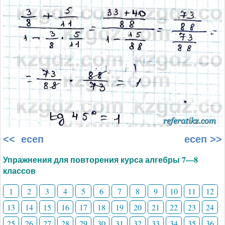
<< есеп
есеп >>
Упражнения для повторения курса алгебры 7—8
классов
1
2
3
4
5
6
7
8
9
10
11
12
13
14
15
16
17
18
19
20
21
22
23
24
25
26
27
28
29
30
31
32
33
34
35
36