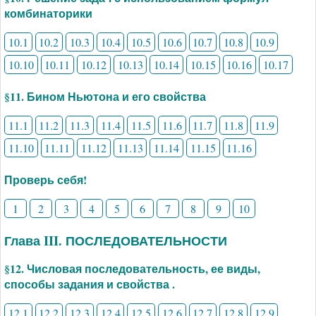
комбинаторики
10.1
10.2
10.3
10.4
10.5
10.6
10.7
10.8
10.9
10.10
10.11
10.12
10.13
10.14
10.15
10.16
10.17
§11. Бином Ньютона и его свойства
11.1
11.2
11.3
11.4
11.5
11.6
11.7
11.8
11.9
11.10
11.11
11.12
11.13
11.14
11.15
11.16
Проверь себя!
1
2
3
4
5
6
7
8
9
10
Глава III. ПОСЛЕДОВАТЕЛЬНОСТИ
§12. Числовая последовательность, ее виды,
способы задания и свойства .
12.1
12.2
12.3
12.4
12.5
12.6
12.7
12.8
12.9