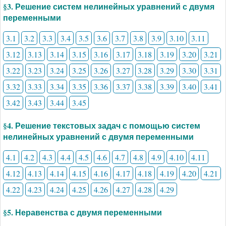
§3. Решение систем нелинейных уравнений с двумя
переменными
3.1
3.2
3.3
3.4
3.5
3.6
3.7
3.8
3.9
3.10
3.11
3.12
3.13
3.14
3.15
3.16
3.17
3.18
3.19
3.20
3.21
3.22
3.23
3.24
3.25
3.26
3.27
3.28
3.29
3.30
3.31
3.32
3.33
3.34
3.35
3.36
3.37
3.38
3.39
3.40
3.41
3.42
3.43
3.44
3.45
§4. Решение текстовых задач с помощью систем
нелинейных уравнений с двумя переменными
4.1
4.2
4.3
4.4
4.5
4.6
4.7
4.8
4.9
4.10
4.11
4.12
4.13
4.14
4.15
4.16
4.17
4.18
4.19
4.20
4.21
4.22
4.23
4.24
4.25
4.26
4.27
4.28
4.29
§5. Неравенства с двумя переменными