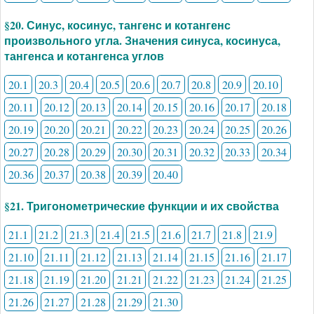
§20. Синус, косинус, тангенс и котангенс
произвольного угла. Значения синуса, косинуса,
тангенса и котангенса углов
20.1
20.3
20.4
20.5
20.6
20.7
20.8
20.9
20.10
20.11
20.12
20.13
20.14
20.15
20.16
20.17
20.18
20.19
20.20
20.21
20.22
20.23
20.24
20.25
20.26
20.27
20.28
20.29
20.30
20.31
20.32
20.33
20.34
20.36
20.37
20.38
20.39
20.40
§21. Тригонометрические функции и их свойства
21.1
21.2
21.3
21.4
21.5
21.6
21.7
21.8
21.9
21.10
21.11
21.12
21.13
21.14
21.15
21.16
21.17
21.18
21.19
21.20
21.21
21.22
21.23
21.24
21.25
21.26
21.27
21.28
21.29
21.30