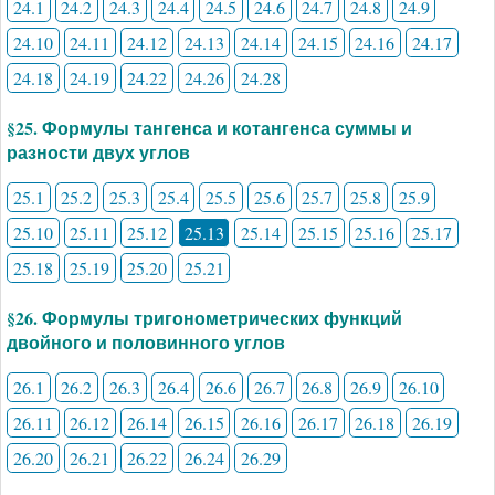
24.1
24.2
24.3
24.4
24.5
24.6
24.7
24.8
24.9
24.10
24.11
24.12
24.13
24.14
24.15
24.16
24.17
24.18
24.19
24.22
24.26
24.28
§25. Формулы тангенса и котангенса суммы и
разности двух углов
25.1
25.2
25.3
25.4
25.5
25.6
25.7
25.8
25.9
25.10
25.11
25.12
25.13
25.14
25.15
25.16
25.17
25.18
25.19
25.20
25.21
§26. Формулы тригонометрических функций
двойного и половинного углов
26.1
26.2
26.3
26.4
26.6
26.7
26.8
26.9
26.10
26.11
26.12
26.14
26.15
26.16
26.17
26.18
26.19
26.20
26.21
26.22
26.24
26.29