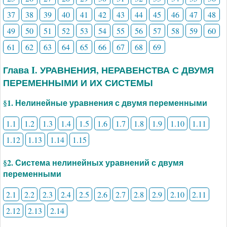
37
38
39
40
41
42
43
44
45
46
47
48
49
50
51
52
53
54
55
56
57
58
59
60
61
62
63
64
65
66
67
68
69
Глава I. УРАВНЕНИЯ, НЕРАВЕНСТВА С ДВУМЯ
ПЕРЕМЕННЫМИ И ИХ СИСТЕМЫ
§1. Нелинейные уравнения с двумя переменными
1.1
1.2
1.3
1.4
1.5
1.6
1.7
1.8
1.9
1.10
1.11
1.12
1.13
1.14
1.15
§2. Система нелинейных уравнений с двумя
переменными
2.1
2.2
2.3
2.4
2.5
2.6
2.7
2.8
2.9
2.10
2.11
2.12
2.13
2.14