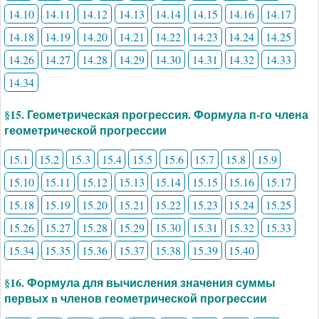
14.10
14.11
14.12
14.13
14.14
14.15
14.16
14.17
14.18
14.19
14.20
14.21
14.22
14.23
14.24
14.25
14.26
14.27
14.28
14.29
14.30
14.31
14.32
14.33
14.34
§15. Геометрическая прогрессия. Формула п-го члена
геометрической прогрессии
15.1
15.2
15.3
15.4
15.5
15.6
15.7
15.8
15.9
15.10
15.11
15.12
15.13
15.14
15.15
15.16
15.17
15.18
15.19
15.20
15.21
15.22
15.23
15.24
15.25
15.26
15.27
15.28
15.29
15.30
15.31
15.32
15.33
15.34
15.35
15.36
15.37
15.38
15.39
15.40
§16. Формула для вычисления значения суммы
первых n членов геометрической прогрессии