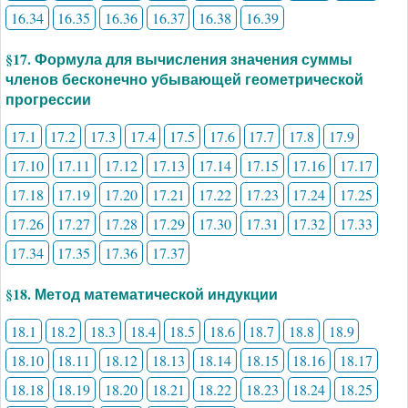
16.34
16.35
16.36
16.37
16.38
16.39
§17. Формула для вычисления значения суммы
членов бесконечно убывающей геометрической
прогрессии
17.1
17.2
17.3
17.4
17.5
17.6
17.7
17.8
17.9
17.10
17.11
17.12
17.13
17.14
17.15
17.16
17.17
17.18
17.19
17.20
17.21
17.22
17.23
17.24
17.25
17.26
17.27
17.28
17.29
17.30
17.31
17.32
17.33
17.34
17.35
17.36
17.37
§18. Метод математической индукции
18.1
18.2
18.3
18.4
18.5
18.6
18.7
18.8
18.9
18.10
18.11
18.12
18.13
18.14
18.15
18.16
18.17
18.18
18.19
18.20
18.21
18.22
18.23
18.24
18.25