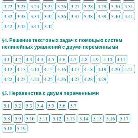
3.22
3.23
3.24
3.25
3.26
3.27
3.28
3.29
3.30
3.31
3.32
3.33
3.34
3.35
3.36
3.37
3.38
3.39
3.40
3.41
3.42
3.43
3.44
3.45
§4. Решение текстовых задач с помощью систем
нелинейных уравнений с двумя переменными
4.1
4.2
4.3
4.4
4.5
4.6
4.7
4.8
4.9
4.10
4.11
4.12
4.13
4.14
4.15
4.16
4.17
4.18
4.19
4.20
4.21
4.22
4.23
4.24
4.25
4.26
4.27
4.28
4.29
§5. Неравенства с двумя переменными
5.1
5.2
5.3
5.4
5.5
5.6
5.7
5.8
5.9
5.10
5.11
5.12
5.13
5.14
5.15
5.16
5.17
5.18
5.19