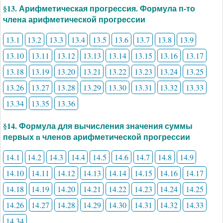
§13. Арифметическая прогрессия. Формула п-то
члена арифметической прогрессии
13.1
13.2
13.3
13.4
13.5
13.6
13.7
13.8
13.9
13.10
13.11
13.12
13.13
13.14
13.15
13.16
13.17
13.18
13.19
13.20
13.21
13.22
13.23
13.24
13.25
13.26
13.27
13.28
13.29
13.30
13.31
13.32
13.33
13.34
13.35
13.36
§14. Формула для вычисления значения суммы
первых n членов арифметической прогрессии
14.1
14.2
14.3
14.4
14.5
14.6
14.7
14.8
14.9
14.10
14.11
14.12
14.13
14.14
14.15
14.16
14.17
14.18
14.19
14.20
14.21
14.22
14.23
14.24
14.25
14.26
14.27
14.28
14.29
14.30
14.31
14.32
14.33
14.34