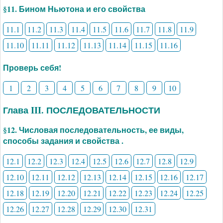
§11. Бином Ньютона и его свойства
11.1
11.2
11.3
11.4
11.5
11.6
11.7
11.8
11.9
11.10
11.11
11.12
11.13
11.14
11.15
11.16
Проверь себя!
1
2
3
4
5
6
7
8
9
10
Глава III. ПОСЛЕДОВАТЕЛЬНОСТИ
§12. Числовая последовательность, ее виды,
способы задания и свойства .
12.1
12.2
12.3
12.4
12.5
12.6
12.7
12.8
12.9
12.10
12.11
12.12
12.13
12.14
12.15
12.16
12.17
12.18
12.19
12.20
12.21
12.22
12.23
12.24
12.25
12.26
12.27
12.28
12.29
12.30
12.31