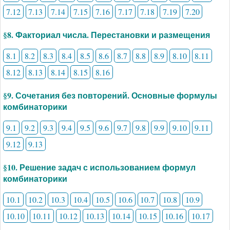
7.12
7.13
7.14
7.15
7.16
7.17
7.18
7.19
7.20
§8. Факториал числа. Перестановки и размещения
8.1
8.2
8.3
8.4
8.5
8.6
8.7
8.8
8.9
8.10
8.11
8.12
8.13
8.14
8.15
8.16
§9. Сочетания без повторений. Основные формулы
комбинаторики
9.1
9.2
9.3
9.4
9.5
9.6
9.7
9.8
9.9
9.10
9.11
9.12
9.13
§10. Решение задач с использованием формул
комбинаторики
10.1
10.2
10.3
10.4
10.5
10.6
10.7
10.8
10.9
10.10
10.11
10.12
10.13
10.14
10.15
10.16
10.17