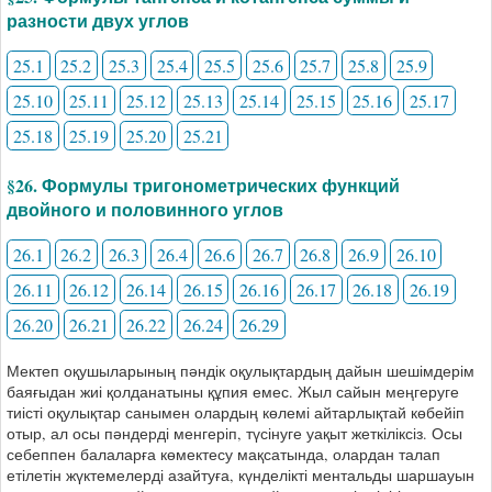
разности двух углов
25.1
25.2
25.3
25.4
25.5
25.6
25.7
25.8
25.9
25.10
25.11
25.12
25.13
25.14
25.15
25.16
25.17
25.18
25.19
25.20
25.21
§26. Формулы тригонометрических функций
двойного и половинного углов
26.1
26.2
26.3
26.4
26.6
26.7
26.8
26.9
26.10
26.11
26.12
26.14
26.15
26.16
26.17
26.18
26.19
26.20
26.21
26.22
26.24
26.29
Мектеп оқушыларының пәндік оқулықтардың дайын шешімдерім
баяғыдан жиі қолданатыны құпия емес. Жыл сайын меңгеруге
тиісті оқулықтар санымен олардың көлемі айтарлықтай көбейіп
отыр, ал осы пәндерді менгеріп, түсінуге уақыт жеткіліксіз. Осы
себеппен балаларға көмектесу мақсатында, олардан талап
етілетін жүктемелерді азайтуға, күнделікті ментальды шаршауын