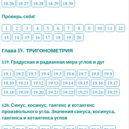
18.26
18.27
18.28
18.29
18.30
Проверь себя!
1
2
3
4
5
6
7
8
9
10
11
12
13
14
15
16
17
18
19
20
Глава IV. ТРИГОНОМЕТРИЯ
§19. Градусная и радианная мера углов и дуг
19.1
19.2
19.3
19.4
19.5
19.6
19.7
19.8
19.9
19.10
19.11
19.12
19.13
19.14
19.15
19.16
19.17
19.18
19.19
19.20
19.21
19.22
19.23
19.24
19.25
§20. Синус, косинус, тангенс и котангенс
произвольного угла. Значения синуса, косинуса,
тангенса и котангенса углов