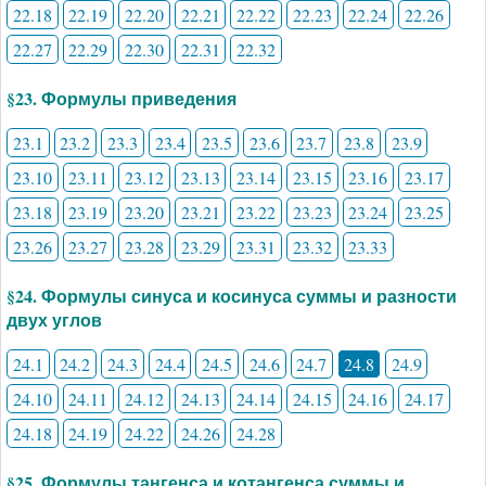
22.18
22.19
22.20
22.21
22.22
22.23
22.24
22.26
22.27
22.29
22.30
22.31
22.32
§23. Формулы приведения
23.1
23.2
23.3
23.4
23.5
23.6
23.7
23.8
23.9
23.10
23.11
23.12
23.13
23.14
23.15
23.16
23.17
23.18
23.19
23.20
23.21
23.22
23.23
23.24
23.25
23.26
23.27
23.28
23.29
23.31
23.32
23.33
§24. Формулы синуса и косинуса суммы и разности
двух углов
24.1
24.2
24.3
24.4
24.5
24.6
24.7
24.8
24.9
24.10
24.11
24.12
24.13
24.14
24.15
24.16
24.17
24.18
24.19
24.22
24.26
24.28
§25. Формулы тангенса и котангенса суммы и