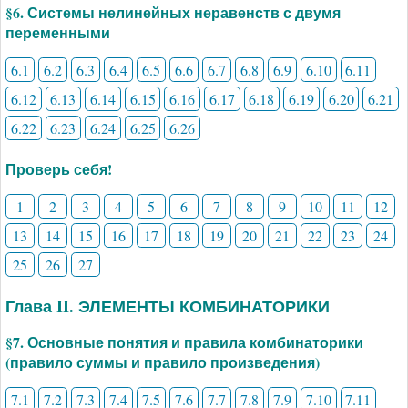
§6. Системы нелинейных неравенств с двумя
переменными
6.1
6.2
6.3
6.4
6.5
6.6
6.7
6.8
6.9
6.10
6.11
6.12
6.13
6.14
6.15
6.16
6.17
6.18
6.19
6.20
6.21
6.22
6.23
6.24
6.25
6.26
Проверь себя!
1
2
3
4
5
6
7
8
9
10
11
12
13
14
15
16
17
18
19
20
21
22
23
24
25
26
27
Глава II. ЭЛЕМЕНТЫ КОМБИНАТОРИКИ
§7. Основные понятия и правила комбинаторики
(правило суммы и правило произведения)
7.1
7.2
7.3
7.4
7.5
7.6
7.7
7.8
7.9
7.10
7.11