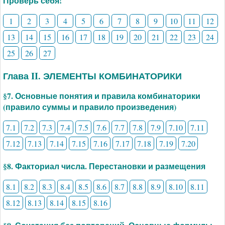
Проверь себя!
1
2
3
4
5
6
7
8
9
10
11
12
13
14
15
16
17
18
19
20
21
22
23
24
25
26
27
Глава II. ЭЛЕМЕНТЫ КОМБИНАТОРИКИ
§7. Основные понятия и правила комбинаторики
(правило суммы и правило произведения)
7.1
7.2
7.3
7.4
7.5
7.6
7.7
7.8
7.9
7.10
7.11
7.12
7.13
7.14
7.15
7.16
7.17
7.18
7.19
7.20
§8. Факториал числа. Перестановки и размещения
8.1
8.2
8.3
8.4
8.5
8.6
8.7
8.8
8.9
8.10
8.11
8.12
8.13
8.14
8.15
8.16