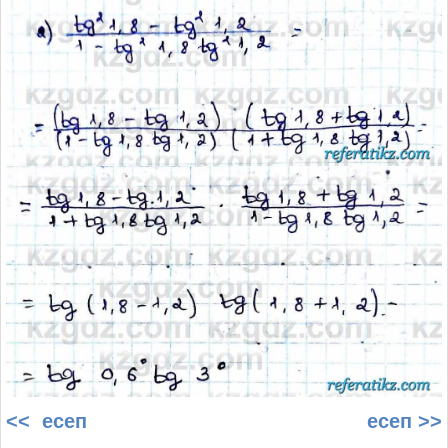
<< есеп
есеп >>