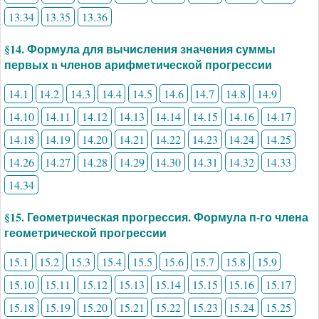
13.34
13.35
13.36
§14. Формула для вычисления значения суммы
первых n членов арифметической прогрессии
14.1
14.2
14.3
14.4
14.5
14.6
14.7
14.8
14.9
14.10
14.11
14.12
14.13
14.14
14.15
14.16
14.17
14.18
14.19
14.20
14.21
14.22
14.23
14.24
14.25
14.26
14.27
14.28
14.29
14.30
14.31
14.32
14.33
14.34
§15. Геометрическая прогрессия. Формула п-го члена
геометрической прогрессии
15.1
15.2
15.3
15.4
15.5
15.6
15.7
15.8
15.9
15.10
15.11
15.12
15.13
15.14
15.15
15.16
15.17
15.18
15.19
15.20
15.21
15.22
15.23
15.24
15.25