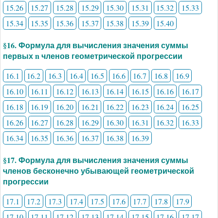
15.26
15.27
15.28
15.29
15.30
15.31
15.32
15.33
15.34
15.35
15.36
15.37
15.38
15.39
15.40
§16. Формула для вычисления значения суммы
первых n членов геометрической прогрессии
16.1
16.2
16.3
16.4
16.5
16.6
16.7
16.8
16.9
16.10
16.11
16.12
16.13
16.14
16.15
16.16
16.17
16.18
16.19
16.20
16.21
16.22
16.23
16.24
16.25
16.26
16.27
16.28
16.29
16.30
16.31
16.32
16.33
16.34
16.35
16.36
16.37
16.38
16.39
§17. Формула для вычисления значения суммы
членов бесконечно убывающей геометрической
прогрессии
17.1
17.2
17.3
17.4
17.5
17.6
17.7
17.8
17.9
17.10
17.11
17.12
17.13
17.14
17.15
17.16
17.17