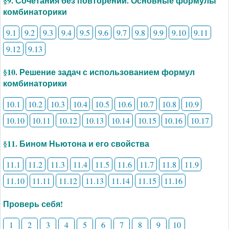
§9. Сочетания без повторений. Основные формулы
комбинаторики
9.1
9.2
9.3
9.4
9.5
9.6
9.7
9.8
9.9
9.10
9.11
9.12
9.13
§10. Решение задач с использованием формул
комбинаторики
10.1
10.2
10.3
10.4
10.5
10.6
10.7
10.8
10.9
10.10
10.11
10.12
10.13
10.14
10.15
10.16
10.17
§11. Бином Ньютона и его свойства
11.1
11.2
11.3
11.4
11.5
11.6
11.7
11.8
11.9
11.10
11.11
11.12
11.13
11.14
11.15
11.16
Проверь себя!
1
2
3
4
5
6
7
8
9
10