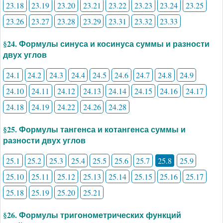
23.18
23.19
23.20
23.21
23.22
23.23
23.24
23.25
23.26
23.27
23.28
23.29
23.31
23.32
23.33
§24. Формулы синуса и косинуса суммы и разности
двух углов
24.1
24.2
24.3
24.4
24.5
24.6
24.7
24.8
24.9
24.10
24.11
24.12
24.13
24.14
24.15
24.16
24.17
24.18
24.19
24.22
24.26
24.28
§25. Формулы тангенса и котангенса суммы и
разности двух углов
25.1
25.2
25.3
25.4
25.5
25.6
25.7
25.8
25.9
25.10
25.11
25.12
25.13
25.14
25.15
25.16
25.17
25.18
25.19
25.20
25.21
§26. Формулы тригонометрических функций