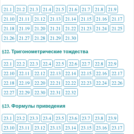
21.1
21.2
21.3
21.4
21.5
21.6
21.7
21.8
21.9
21.10
21.11
21.12
21.13
21.14
21.15
21.16
21.17
21.18
21.19
21.20
21.21
21.22
21.23
21.24
21.25
21.26
21.27
21.28
21.29
21.30
§22. Тригонометрические тождества
22.1
22.2
22.3
22.4
22.5
22.6
22.7
22.8
22.9
22.10
22.11
22.12
22.13
22.14
22.15
22.16
22.17
22.18
22.19
22.20
22.21
22.22
22.23
22.24
22.26
22.27
22.29
22.30
22.31
22.32
§23. Формулы приведения
23.1
23.2
23.3
23.4
23.5
23.6
23.7
23.8
23.9
23.10
23.11
23.12
23.13
23.14
23.15
23.16
23.17