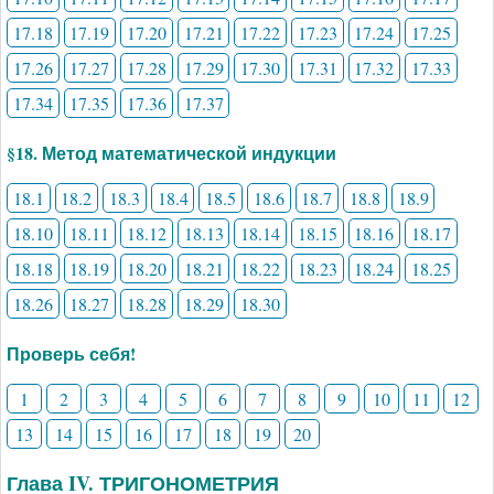
17.18
17.19
17.20
17.21
17.22
17.23
17.24
17.25
17.26
17.27
17.28
17.29
17.30
17.31
17.32
17.33
17.34
17.35
17.36
17.37
§18. Метод математической индукции
18.1
18.2
18.3
18.4
18.5
18.6
18.7
18.8
18.9
18.10
18.11
18.12
18.13
18.14
18.15
18.16
18.17
18.18
18.19
18.20
18.21
18.22
18.23
18.24
18.25
18.26
18.27
18.28
18.29
18.30
Проверь себя!
1
2
3
4
5
6
7
8
9
10
11
12
13
14
15
16
17
18
19
20
Глава IV. ТРИГОНОМЕТРИЯ