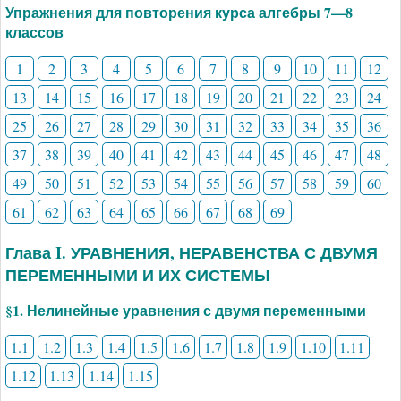
Упражнения для повторения курса алгебры 7—8
классов
1
2
3
4
5
6
7
8
9
10
11
12
13
14
15
16
17
18
19
20
21
22
23
24
25
26
27
28
29
30
31
32
33
34
35
36
37
38
39
40
41
42
43
44
45
46
47
48
49
50
51
52
53
54
55
56
57
58
59
60
61
62
63
64
65
66
67
68
69
Глава I. УРАВНЕНИЯ, НЕРАВЕНСТВА С ДВУМЯ
ПЕРЕМЕННЫМИ И ИХ СИСТЕМЫ
§1. Нелинейные уравнения с двумя переменными
1.1
1.2
1.3
1.4
1.5
1.6
1.7
1.8
1.9
1.10
1.11
1.12
1.13
1.14
1.15