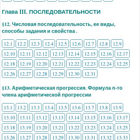
Глава III. ПОСЛЕДОВАТЕЛЬНОСТИ
§12. Числовая последовательность, ее виды,
способы задания и свойства .
12.1
12.2
12.3
12.4
12.5
12.6
12.7
12.8
12.9
12.10
12.11
12.12
12.13
12.14
12.15
12.16
12.17
12.18
12.19
12.20
12.21
12.22
12.23
12.24
12.25
12.26
12.27
12.28
12.29
12.30
12.31
§13. Арифметическая прогрессия. Формула п-то
члена арифметической прогрессии
13.1
13.2
13.3
13.4
13.5
13.6
13.7
13.8
13.9
13.10
13.11
13.12
13.13
13.14
13.15
13.16
13.17
13.18
13.19
13.20
13.21
13.22
13.23
13.24
13.25
13.26
13.27
13.28
13.29
13.30
13.31
13.32
13.33