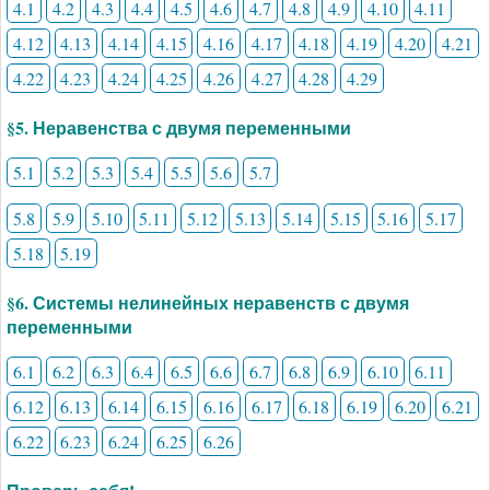
4.1
4.2
4.3
4.4
4.5
4.6
4.7
4.8
4.9
4.10
4.11
4.12
4.13
4.14
4.15
4.16
4.17
4.18
4.19
4.20
4.21
4.22
4.23
4.24
4.25
4.26
4.27
4.28
4.29
§5. Неравенства с двумя переменными
5.1
5.2
5.3
5.4
5.5
5.6
5.7
5.8
5.9
5.10
5.11
5.12
5.13
5.14
5.15
5.16
5.17
5.18
5.19
§6. Системы нелинейных неравенств с двумя
переменными
6.1
6.2
6.3
6.4
6.5
6.6
6.7
6.8
6.9
6.10
6.11
6.12
6.13
6.14
6.15
6.16
6.17
6.18
6.19
6.20
6.21
6.22
6.23
6.24
6.25
6.26