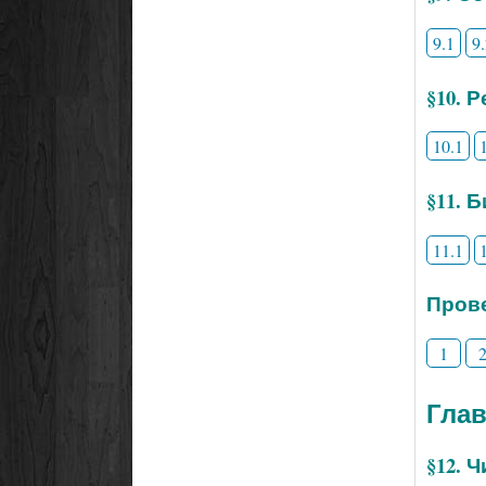
9.1
9
§10. 
10.1
§11. 
11.1
Прове
1
Гла
§12. 