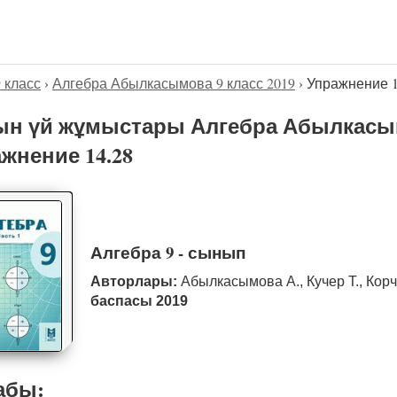
9 класс
›
Алгебра Абылкасымова 9 класс 2019
›
Упражнение 1
н үй жұмыстары Алгебра Абылкасымо
жнение 14.28
Алгебра 9 - сынып
Авторлары:
Абылкасымова А., Кучер Т., Кор
баспасы 2019
абы: