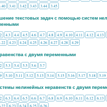
3.40
3.41
3.42
3.43
3.44
3.45
ешение текстовых задач с помощью систем не
менными
.2
4.3
4.4
4.5
4.6
4.7
4.8
4.9
4.10
4.11
4.12
4.13
4.22
4.23
4.24
4.25
4.26
4.27
4.28
4.29
еравенства с двумя переменными
.2
5.3
5.4
5.5
5.6
5.7
.9
5.10
5.11
5.12
5.13
5.14
5.15
5.16
5.17
5.18
5.19
истемы нелинейных неравенств с двумя пере
.2
6.3
6.4
6.5
6.6
6.7
6.8
6.9
6.10
6.11
6.12
6.13
6.22
6.23
6.24
6.25
6.26