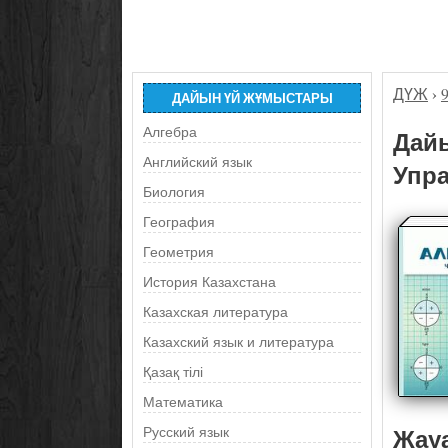
ДҮЖ
›
ДАЙЫН ҮЙ ЖҰМЫСТАРЫ
Алгебра
Дайы
Английский язык
Упра
Биология
География
Геометрия
История Казахстана
Казахская литература
Казахский язык и литература
Қазақ тілі
Математика
Жау
Русский язык