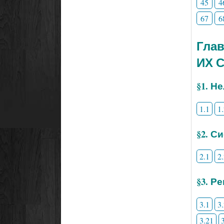
45
4
67
6
Гла
ИХ 
§1. Н
1.1
1
§2. С
2.1
2
§3. Р
3.1
3
3.21