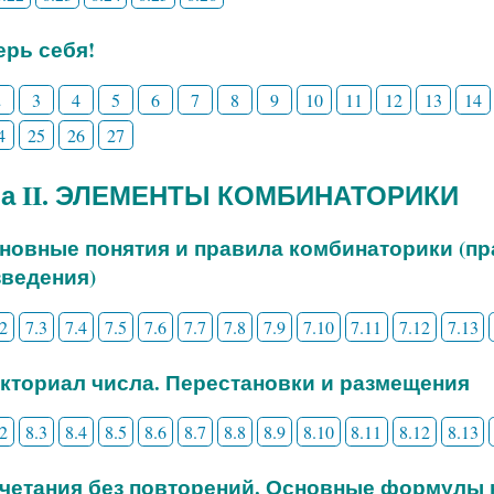
рь себя!
2
3
4
5
6
7
8
9
10
11
12
13
14
4
25
26
27
ва II. ЭЛЕМЕНТЫ КОМБИНАТОРИКИ
сновные понятия и правила комбинаторики (п
ведения)
.2
7.3
7.4
7.5
7.6
7.7
7.8
7.9
7.10
7.11
7.12
7.13
акториал числа. Перестановки и размещения
.2
8.3
8.4
8.5
8.6
8.7
8.8
8.9
8.10
8.11
8.12
8.13
очетания без повторений. Основные формулы