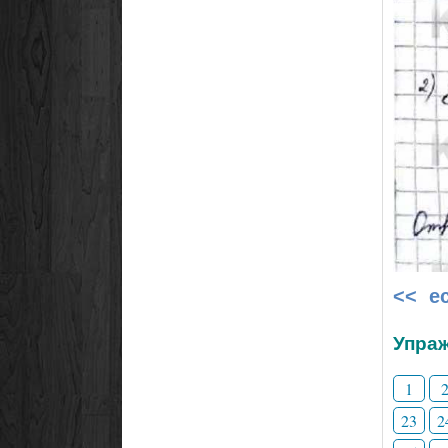
<< е
Упраж
1
23
2