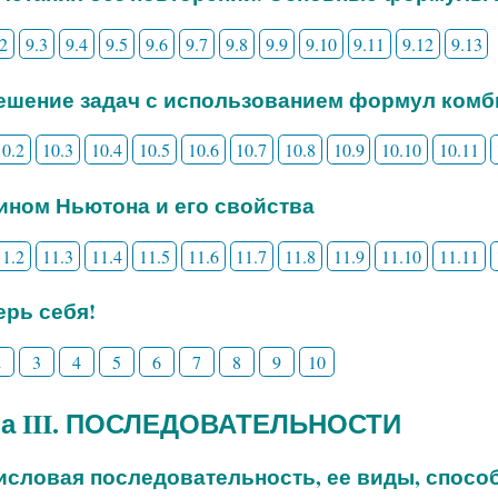
.2
9.3
9.4
9.5
9.6
9.7
9.8
9.9
9.10
9.11
9.12
9.13
Решение задач с использованием формул ком
10.2
10.3
10.4
10.5
10.6
10.7
10.8
10.9
10.10
10.11
Бином Ньютона и его свойства
11.2
11.3
11.4
11.5
11.6
11.7
11.8
11.9
11.10
11.11
рь себя!
2
3
4
5
6
7
8
9
10
ва III. ПОСЛЕДОВАТЕЛЬНОСТИ
Числовая последовательность, ее виды, способ