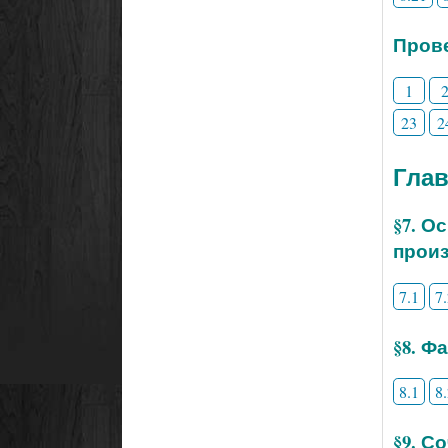
Прове
1
23
2
Гла
§7. О
произ
7.1
7
§8. Ф
8.1
8
§9. С