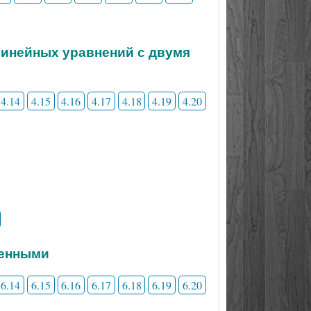
линейных уравнений с двумя
4.14
4.15
4.16
4.17
4.18
4.19
4.20
менными
6.14
6.15
6.16
6.17
6.18
6.19
6.20