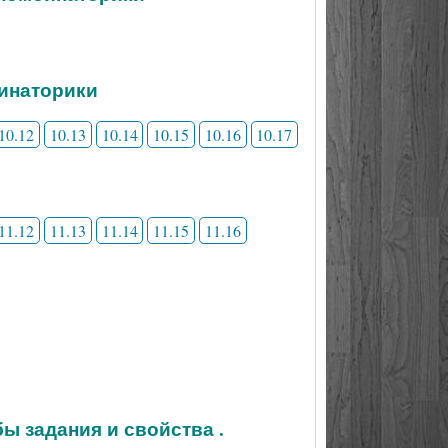
бинаторики
10.12
10.13
10.14
10.15
10.16
10.17
11.12
11.13
11.14
11.15
11.16
ы задания и свойства .