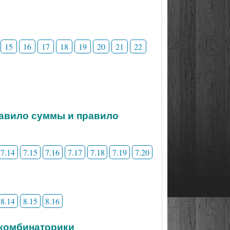
15
16
17
18
19
20
21
22
равило суммы и правило
7.14
7.15
7.16
7.17
7.18
7.19
7.20
8.14
8.15
8.16
 комбинаторики