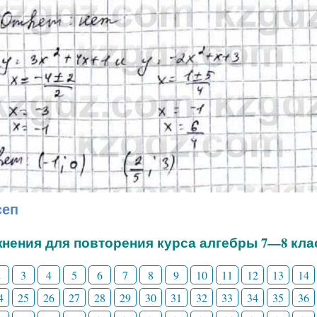
сеп
нения для повторения курса алгебры 7—8 кла
2
3
4
5
6
7
8
9
10
11
12
13
14
4
25
26
27
28
29
30
31
32
33
34
35
36