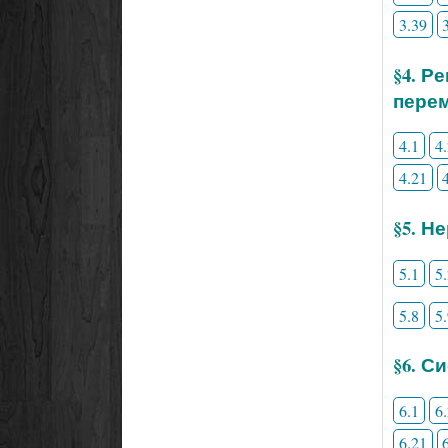
3.39
§4. Р
пере
4.1
4
4.21
§5. Н
5.1
5
5.8
5
§6. С
6.1
6
6.21