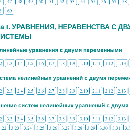
6
47
48
49
50
51
52
53
54
55
56
57
58
8
69
ва I. УРАВНЕНИЯ, НЕРАВЕНСТВА С 
СИСТЕМЫ
елинейные уравнения с двумя переменными
.2
1.3
1.4
1.5
1.6
1.7
1.8
1.9
1.10
1.11
1.12
1.13
истема нелинейных уравнений с двумя перем
.2
2.3
2.4
2.5
2.6
2.7
2.8
2.9
2.10
2.11
2.12
2.13
ешение систем нелинейных уравнений с двум
.2
3.3
3.4
3.5
3.6
3.7
3.8
3.9
3.10
3.11
3.12
3.13
3.22
3.23
3.24
3.25
3.26
3.27
3.28
3.29
3.30
3.31
3.