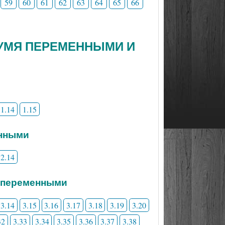
59
60
61
62
63
64
65
66
ДВУМЯ ПЕРЕМЕННЫМИ И
1.14
1.15
енными
2.14
я переменными
3.14
3.15
3.16
3.17
3.18
3.19
3.20
32
3.33
3.34
3.35
3.36
3.37
3.38