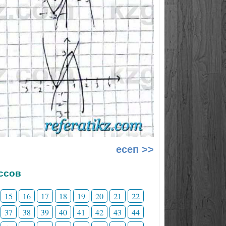
есеп >>
ссов
15
16
17
18
19
20
21
22
37
38
39
40
41
42
43
44