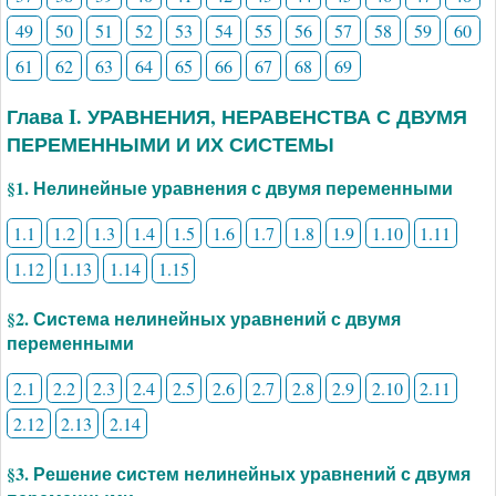
49
50
51
52
53
54
55
56
57
58
59
60
61
62
63
64
65
66
67
68
69
Глава I. УРАВНЕНИЯ, НЕРАВЕНСТВА С ДВУМЯ
ПЕРЕМЕННЫМИ И ИХ СИСТЕМЫ
§1. Нелинейные уравнения с двумя переменными
1.1
1.2
1.3
1.4
1.5
1.6
1.7
1.8
1.9
1.10
1.11
1.12
1.13
1.14
1.15
§2. Система нелинейных уравнений с двумя
переменными
2.1
2.2
2.3
2.4
2.5
2.6
2.7
2.8
2.9
2.10
2.11
2.12
2.13
2.14
§3. Решение систем нелинейных уравнений с двумя