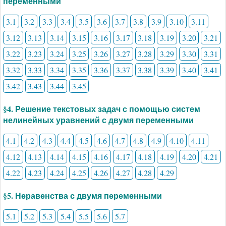
переменными
3.1
3.2
3.3
3.4
3.5
3.6
3.7
3.8
3.9
3.10
3.11
3.12
3.13
3.14
3.15
3.16
3.17
3.18
3.19
3.20
3.21
3.22
3.23
3.24
3.25
3.26
3.27
3.28
3.29
3.30
3.31
3.32
3.33
3.34
3.35
3.36
3.37
3.38
3.39
3.40
3.41
3.42
3.43
3.44
3.45
§4. Решение текстовых задач с помощью систем
нелинейных уравнений с двумя переменными
4.1
4.2
4.3
4.4
4.5
4.6
4.7
4.8
4.9
4.10
4.11
4.12
4.13
4.14
4.15
4.16
4.17
4.18
4.19
4.20
4.21
4.22
4.23
4.24
4.25
4.26
4.27
4.28
4.29
§5. Неравенства с двумя переменными
5.1
5.2
5.3
5.4
5.5
5.6
5.7