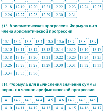
12.18
12.19
12.20
12.21
12.22
12.23
12.24
12.25
12.26
12.27
12.28
12.29
12.30
12.31
§13. Арифметическая прогрессия. Формула п-то
члена арифметической прогрессии
13.1
13.2
13.3
13.4
13.5
13.6
13.7
13.8
13.9
13.10
13.11
13.12
13.13
13.14
13.15
13.16
13.17
13.18
13.19
13.20
13.21
13.22
13.23
13.24
13.25
13.26
13.27
13.28
13.29
13.30
13.31
13.32
13.33
13.34
13.35
13.36
§14. Формула для вычисления значения суммы
первых n членов арифметической прогрессии
14.1
14.2
14.3
14.4
14.5
14.6
14.7
14.8
14.9
14.10
14.11
14.12
14.13
14.14
14.15
14.16
14.17