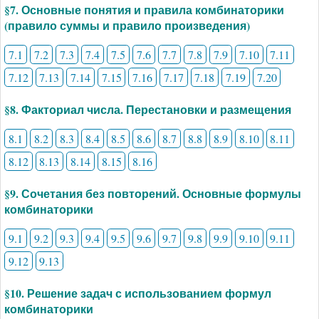
§7. Основные понятия и правила комбинаторики
(правило суммы и правило произведения)
7.1
7.2
7.3
7.4
7.5
7.6
7.7
7.8
7.9
7.10
7.11
7.12
7.13
7.14
7.15
7.16
7.17
7.18
7.19
7.20
§8. Факториал числа. Перестановки и размещения
8.1
8.2
8.3
8.4
8.5
8.6
8.7
8.8
8.9
8.10
8.11
8.12
8.13
8.14
8.15
8.16
§9. Сочетания без повторений. Основные формулы
комбинаторики
9.1
9.2
9.3
9.4
9.5
9.6
9.7
9.8
9.9
9.10
9.11
9.12
9.13
§10. Решение задач с использованием формул
комбинаторики