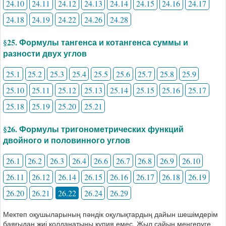
24.10
24.11
24.12
24.13
24.14
24.15
24.16
24.17
24.18
24.19
24.22
24.26
24.28
§25. Формулы тангенса и котангенса суммы и
разности двух углов
25.1
25.2
25.3
25.4
25.5
25.6
25.7
25.8
25.9
25.10
25.11
25.12
25.13
25.14
25.15
25.16
25.17
25.18
25.19
25.20
25.21
§26. Формулы тригонометрических функций
двойного и половинного углов
26.1
26.2
26.3
26.4
26.6
26.7
26.8
26.9
26.10
26.11
26.12
26.14
26.15
26.16
26.17
26.18
26.19
26.20
26.21
26.22
26.24
26.29
Мектеп оқушыларының пәндік оқулықтардың дайын шешімдерім
баяғыдан жиі қолданатыны құпия емес. Жыл сайын меңгеруге