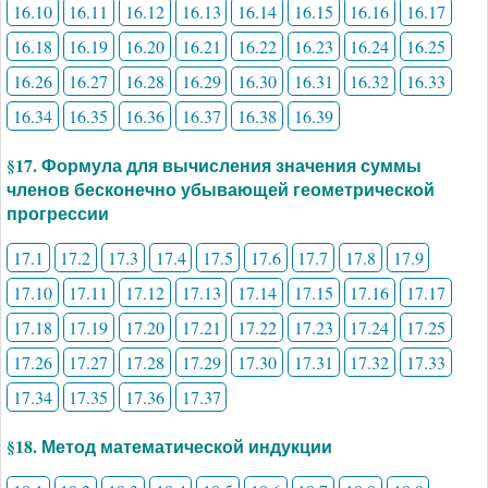
16.10
16.11
16.12
16.13
16.14
16.15
16.16
16.17
16.18
16.19
16.20
16.21
16.22
16.23
16.24
16.25
16.26
16.27
16.28
16.29
16.30
16.31
16.32
16.33
16.34
16.35
16.36
16.37
16.38
16.39
§17. Формула для вычисления значения суммы
членов бесконечно убывающей геометрической
прогрессии
17.1
17.2
17.3
17.4
17.5
17.6
17.7
17.8
17.9
17.10
17.11
17.12
17.13
17.14
17.15
17.16
17.17
17.18
17.19
17.20
17.21
17.22
17.23
17.24
17.25
17.26
17.27
17.28
17.29
17.30
17.31
17.32
17.33
17.34
17.35
17.36
17.37
§18. Метод математической индукции