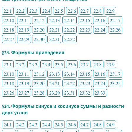
22.1
22.2
22.3
22.4
22.5
22.6
22.7
22.8
22.9
22.10
22.11
22.12
22.13
22.14
22.15
22.16
22.17
22.18
22.19
22.20
22.21
22.22
22.23
22.24
22.26
22.27
22.29
22.30
22.31
22.32
§23. Формулы приведения
23.1
23.2
23.3
23.4
23.5
23.6
23.7
23.8
23.9
23.10
23.11
23.12
23.13
23.14
23.15
23.16
23.17
23.18
23.19
23.20
23.21
23.22
23.23
23.24
23.25
23.26
23.27
23.28
23.29
23.31
23.32
23.33
§24. Формулы синуса и косинуса суммы и разности
двух углов
24.1
24.2
24.3
24.4
24.5
24.6
24.7
24.8
24.9