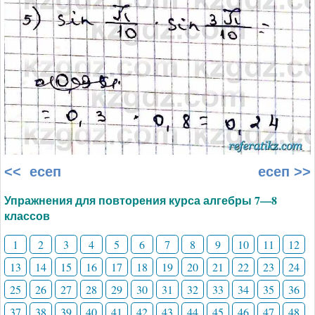
<< есеп
есеп >>
Упражнения для повторения курса алгебры 7—8
классов
1
2
3
4
5
6
7
8
9
10
11
12
13
14
15
16
17
18
19
20
21
22
23
24
25
26
27
28
29
30
31
32
33
34
35
36
37
38
39
40
41
42
43
44
45
46
47
48