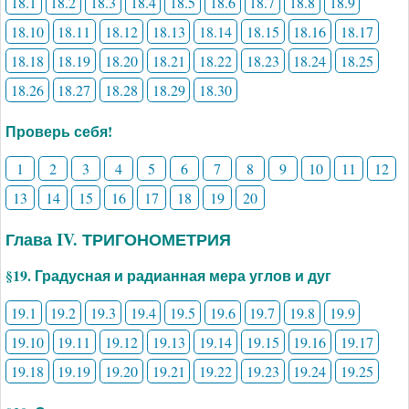
18.1
18.2
18.3
18.4
18.5
18.6
18.7
18.8
18.9
18.10
18.11
18.12
18.13
18.14
18.15
18.16
18.17
18.18
18.19
18.20
18.21
18.22
18.23
18.24
18.25
18.26
18.27
18.28
18.29
18.30
Проверь себя!
1
2
3
4
5
6
7
8
9
10
11
12
13
14
15
16
17
18
19
20
Глава IV. ТРИГОНОМЕТРИЯ
§19. Градусная и радианная мера углов и дуг
19.1
19.2
19.3
19.4
19.5
19.6
19.7
19.8
19.9
19.10
19.11
19.12
19.13
19.14
19.15
19.16
19.17
19.18
19.19
19.20
19.21
19.22
19.23
19.24
19.25