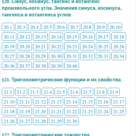
§20. Синус, косинус, тангенс и котангенс
произвольного угла. Значения синуса, косинуса,
тангенса и котангенса углов
20.1
20.3
20.4
20.5
20.6
20.7
20.8
20.9
20.10
20.11
20.12
20.13
20.14
20.15
20.16
20.17
20.18
20.19
20.20
20.21
20.22
20.23
20.24
20.25
20.26
20.27
20.28
20.29
20.30
20.31
20.32
20.33
20.34
20.36
20.37
20.38
20.39
20.40
§21. Тригонометрические функции и их свойства
21.1
21.2
21.3
21.4
21.5
21.6
21.7
21.8
21.9
21.10
21.11
21.12
21.13
21.14
21.15
21.16
21.17
21.18
21.19
21.20
21.21
21.22
21.23
21.24
21.25
21.26
21.27
21.28
21.29
21.30
§22. Тригонометрические тождества