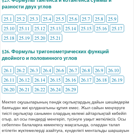
разности двух углов
25.1
25.2
25.3
25.4
25.5
25.6
25.7
25.8
25.9
25.10
25.11
25.12
25.13
25.14
25.15
25.16
25.17
25.18
25.19
25.20
25.21
§26. Формулы тригонометрических функций
двойного и половинного углов
26.1
26.2
26.3
26.4
26.6
26.7
26.8
26.9
26.10
26.11
26.12
26.14
26.15
26.16
26.17
26.18
26.19
26.20
26.21
26.22
26.24
26.29
Мектеп оқушыларының пәндік оқулықтардың дайын шешімдерім
баяғыдан жиі қолданатыны құпия емес. Жыл сайын меңгеруге
тиісті оқулықтар санымен олардың көлемі айтарлықтай көбейіп
отыр, ал осы пәндерді менгеріп, түсінуге уақыт жеткіліксіз. Осы
себеппен балаларға көмектесу мақсатында, олардан талап
етілетін жүктемелерді азайтуға, күнделікті ментальды шаршауын