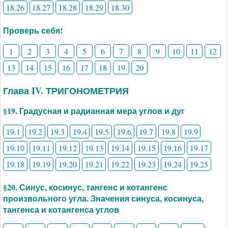
18.26
18.27
18.28
18.29
18.30
Проверь себя!
1
2
3
4
5
6
7
8
9
10
11
12
13
14
15
16
17
18
19
20
Глава IV. ТРИГОНОМЕТРИЯ
§19. Градусная и радианная мера углов и дуг
19.1
19.2
19.3
19.4
19.5
19.6
19.7
19.8
19.9
19.10
19.11
19.12
19.13
19.14
19.15
19.16
19.17
19.18
19.19
19.20
19.21
19.22
19.23
19.24
19.25
§20. Синус, косинус, тангенс и котангенс
произвольного угла. Значения синуса, косинуса,
тангенса и котангенса углов