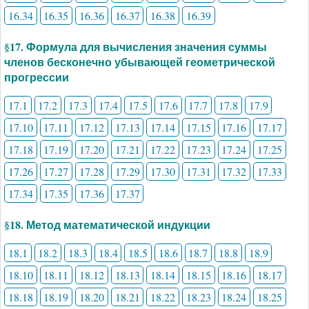
16.34
16.35
16.36
16.37
16.38
16.39
§17. Формула для вычисления значения суммы
членов бесконечно убывающей геометрической
прогрессии
17.1
17.2
17.3
17.4
17.5
17.6
17.7
17.8
17.9
17.10
17.11
17.12
17.13
17.14
17.15
17.16
17.17
17.18
17.19
17.20
17.21
17.22
17.23
17.24
17.25
17.26
17.27
17.28
17.29
17.30
17.31
17.32
17.33
17.34
17.35
17.36
17.37
§18. Метод математической индукции
18.1
18.2
18.3
18.4
18.5
18.6
18.7
18.8
18.9
18.10
18.11
18.12
18.13
18.14
18.15
18.16
18.17
18.18
18.19
18.20
18.21
18.22
18.23
18.24
18.25