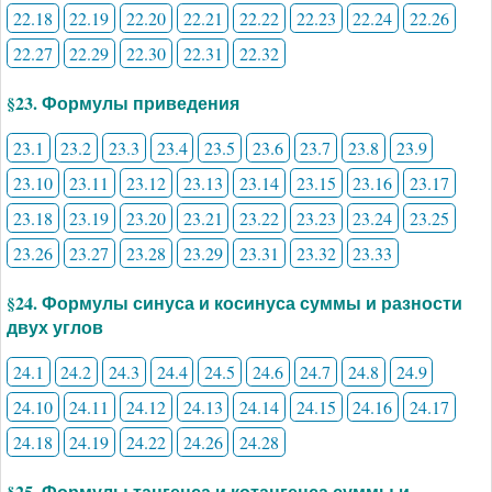
22.18
22.19
22.20
22.21
22.22
22.23
22.24
22.26
22.27
22.29
22.30
22.31
22.32
§23. Формулы приведения
23.1
23.2
23.3
23.4
23.5
23.6
23.7
23.8
23.9
23.10
23.11
23.12
23.13
23.14
23.15
23.16
23.17
23.18
23.19
23.20
23.21
23.22
23.23
23.24
23.25
23.26
23.27
23.28
23.29
23.31
23.32
23.33
§24. Формулы синуса и косинуса суммы и разности
двух углов
24.1
24.2
24.3
24.4
24.5
24.6
24.7
24.8
24.9
24.10
24.11
24.12
24.13
24.14
24.15
24.16
24.17
24.18
24.19
24.22
24.26
24.28
§25. Формулы тангенса и котангенса суммы и