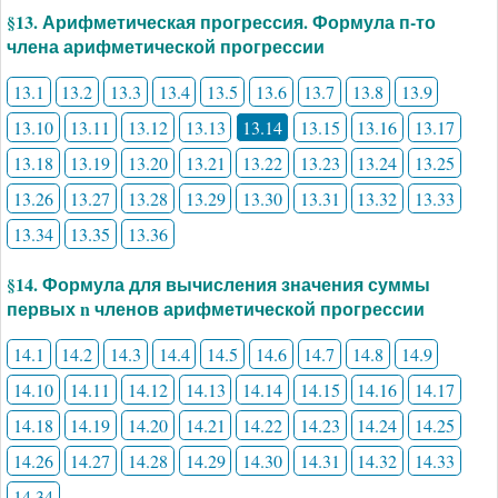
§13. Арифметическая прогрессия. Формула п-то
члена арифметической прогрессии
13.1
13.2
13.3
13.4
13.5
13.6
13.7
13.8
13.9
13.10
13.11
13.12
13.13
13.14
13.15
13.16
13.17
13.18
13.19
13.20
13.21
13.22
13.23
13.24
13.25
13.26
13.27
13.28
13.29
13.30
13.31
13.32
13.33
13.34
13.35
13.36
§14. Формула для вычисления значения суммы
первых n членов арифметической прогрессии
14.1
14.2
14.3
14.4
14.5
14.6
14.7
14.8
14.9
14.10
14.11
14.12
14.13
14.14
14.15
14.16
14.17
14.18
14.19
14.20
14.21
14.22
14.23
14.24
14.25
14.26
14.27
14.28
14.29
14.30
14.31
14.32
14.33
14.34