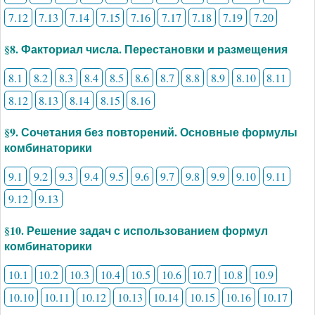
7.12
7.13
7.14
7.15
7.16
7.17
7.18
7.19
7.20
§8. Факториал числа. Перестановки и размещения
8.1
8.2
8.3
8.4
8.5
8.6
8.7
8.8
8.9
8.10
8.11
8.12
8.13
8.14
8.15
8.16
§9. Сочетания без повторений. Основные формулы
комбинаторики
9.1
9.2
9.3
9.4
9.5
9.6
9.7
9.8
9.9
9.10
9.11
9.12
9.13
§10. Решение задач с использованием формул
комбинаторики
10.1
10.2
10.3
10.4
10.5
10.6
10.7
10.8
10.9
10.10
10.11
10.12
10.13
10.14
10.15
10.16
10.17