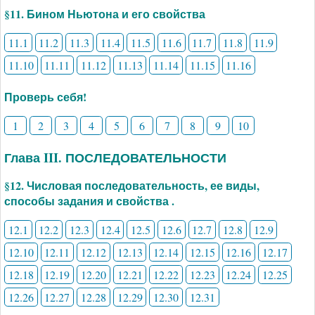
§11. Бином Ньютона и его свойства
11.1
11.2
11.3
11.4
11.5
11.6
11.7
11.8
11.9
11.10
11.11
11.12
11.13
11.14
11.15
11.16
Проверь себя!
1
2
3
4
5
6
7
8
9
10
Глава III. ПОСЛЕДОВАТЕЛЬНОСТИ
§12. Числовая последовательность, ее виды,
способы задания и свойства .
12.1
12.2
12.3
12.4
12.5
12.6
12.7
12.8
12.9
12.10
12.11
12.12
12.13
12.14
12.15
12.16
12.17
12.18
12.19
12.20
12.21
12.22
12.23
12.24
12.25
12.26
12.27
12.28
12.29
12.30
12.31