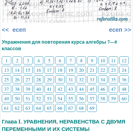
<< есеп
есеп >>
Упражнения для повторения курса алгебры 7—8
классов
1
2
3
4
5
6
7
8
9
10
11
12
13
14
15
16
17
18
19
20
21
22
23
24
25
26
27
28
29
30
31
32
33
34
35
36
37
38
39
40
41
42
43
44
45
46
47
48
49
50
51
52
53
54
55
56
57
58
59
60
61
62
63
64
65
66
67
68
69
Глава I. УРАВНЕНИЯ, НЕРАВЕНСТВА С ДВУМЯ
ПЕРЕМЕННЫМИ И ИХ СИСТЕМЫ