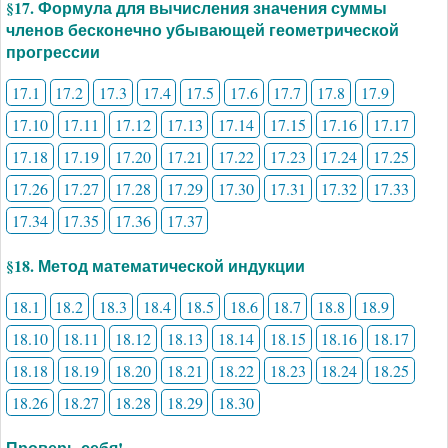
§17. Формула для вычисления значения суммы
членов бесконечно убывающей геометрической
прогрессии
17.1
17.2
17.3
17.4
17.5
17.6
17.7
17.8
17.9
17.10
17.11
17.12
17.13
17.14
17.15
17.16
17.17
17.18
17.19
17.20
17.21
17.22
17.23
17.24
17.25
17.26
17.27
17.28
17.29
17.30
17.31
17.32
17.33
17.34
17.35
17.36
17.37
§18. Метод математической индукции
18.1
18.2
18.3
18.4
18.5
18.6
18.7
18.8
18.9
18.10
18.11
18.12
18.13
18.14
18.15
18.16
18.17
18.18
18.19
18.20
18.21
18.22
18.23
18.24
18.25
18.26
18.27
18.28
18.29
18.30
Проверь себя!