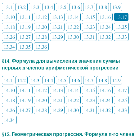
13.1
13.2
13.3
13.4
13.5
13.6
13.7
13.8
13.9
13.10
13.11
13.12
13.13
13.14
13.15
13.16
13.17
13.18
13.19
13.20
13.21
13.22
13.23
13.24
13.25
13.26
13.27
13.28
13.29
13.30
13.31
13.32
13.33
13.34
13.35
13.36
§14. Формула для вычисления значения суммы
первых n членов арифметической прогрессии
14.1
14.2
14.3
14.4
14.5
14.6
14.7
14.8
14.9
14.10
14.11
14.12
14.13
14.14
14.15
14.16
14.17
14.18
14.19
14.20
14.21
14.22
14.23
14.24
14.25
14.26
14.27
14.28
14.29
14.30
14.31
14.32
14.33
14.34
§15. Геометрическая прогрессия. Формула п-го члена