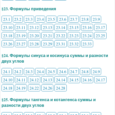
§23. Формулы приведения
23.1
23.2
23.3
23.4
23.5
23.6
23.7
23.8
23.9
23.10
23.11
23.12
23.13
23.14
23.15
23.16
23.17
23.18
23.19
23.20
23.21
23.22
23.23
23.24
23.25
23.26
23.27
23.28
23.29
23.31
23.32
23.33
§24. Формулы синуса и косинуса суммы и разности
двух углов
24.1
24.2
24.3
24.4
24.5
24.6
24.7
24.8
24.9
24.10
24.11
24.12
24.13
24.14
24.15
24.16
24.17
24.18
24.19
24.22
24.26
24.28
§25. Формулы тангенса и котангенса суммы и
разности двух углов