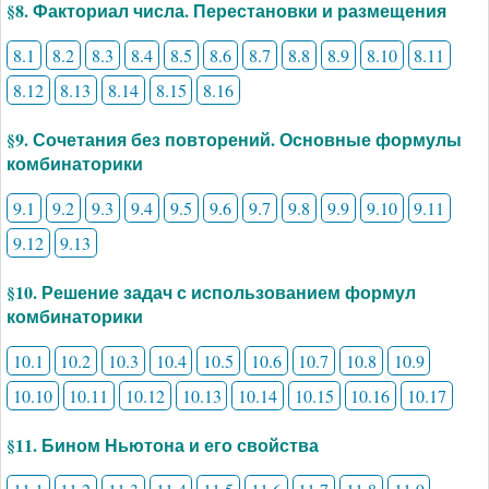
§8. Факториал числа. Перестановки и размещения
8.1
8.2
8.3
8.4
8.5
8.6
8.7
8.8
8.9
8.10
8.11
8.12
8.13
8.14
8.15
8.16
§9. Сочетания без повторений. Основные формулы
комбинаторики
9.1
9.2
9.3
9.4
9.5
9.6
9.7
9.8
9.9
9.10
9.11
9.12
9.13
§10. Решение задач с использованием формул
комбинаторики
10.1
10.2
10.3
10.4
10.5
10.6
10.7
10.8
10.9
10.10
10.11
10.12
10.13
10.14
10.15
10.16
10.17
§11. Бином Ньютона и его свойства