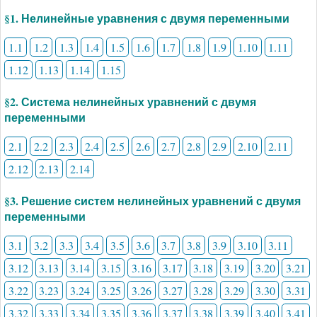
§1. Нелинейные уравнения с двумя переменными
1.1
1.2
1.3
1.4
1.5
1.6
1.7
1.8
1.9
1.10
1.11
1.12
1.13
1.14
1.15
§2. Система нелинейных уравнений с двумя
переменными
2.1
2.2
2.3
2.4
2.5
2.6
2.7
2.8
2.9
2.10
2.11
2.12
2.13
2.14
§3. Решение систем нелинейных уравнений с двумя
переменными
3.1
3.2
3.3
3.4
3.5
3.6
3.7
3.8
3.9
3.10
3.11
3.12
3.13
3.14
3.15
3.16
3.17
3.18
3.19
3.20
3.21
3.22
3.23
3.24
3.25
3.26
3.27
3.28
3.29
3.30
3.31
3.32
3.33
3.34
3.35
3.36
3.37
3.38
3.39
3.40
3.41