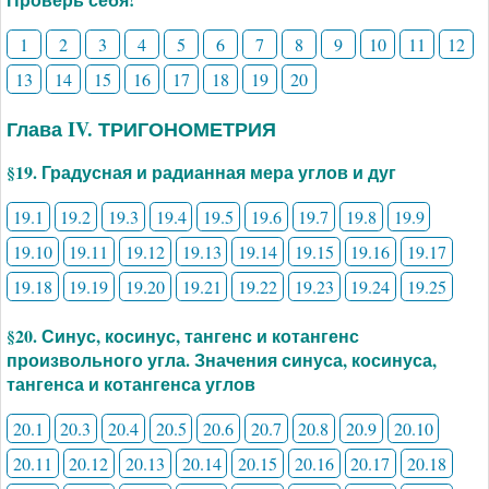
1
2
3
4
5
6
7
8
9
10
11
12
13
14
15
16
17
18
19
20
Глава IV. ТРИГОНОМЕТРИЯ
§19. Градусная и радианная мера углов и дуг
19.1
19.2
19.3
19.4
19.5
19.6
19.7
19.8
19.9
19.10
19.11
19.12
19.13
19.14
19.15
19.16
19.17
19.18
19.19
19.20
19.21
19.22
19.23
19.24
19.25
§20. Синус, косинус, тангенс и котангенс
произвольного угла. Значения синуса, косинуса,
тангенса и котангенса углов
20.1
20.3
20.4
20.5
20.6
20.7
20.8
20.9
20.10
20.11
20.12
20.13
20.14
20.15
20.16
20.17
20.18