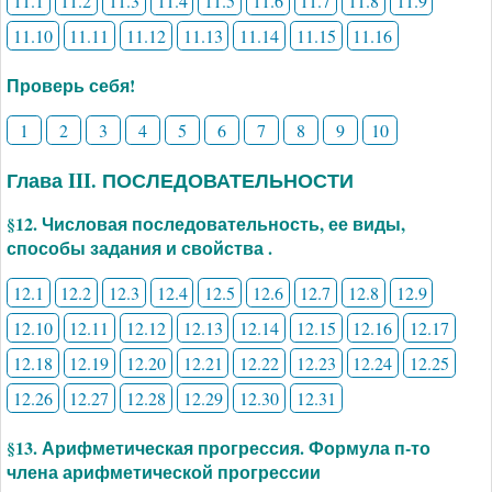
11.1
11.2
11.3
11.4
11.5
11.6
11.7
11.8
11.9
11.10
11.11
11.12
11.13
11.14
11.15
11.16
Проверь себя!
1
2
3
4
5
6
7
8
9
10
Глава III. ПОСЛЕДОВАТЕЛЬНОСТИ
§12. Числовая последовательность, ее виды,
способы задания и свойства .
12.1
12.2
12.3
12.4
12.5
12.6
12.7
12.8
12.9
12.10
12.11
12.12
12.13
12.14
12.15
12.16
12.17
12.18
12.19
12.20
12.21
12.22
12.23
12.24
12.25
12.26
12.27
12.28
12.29
12.30
12.31
§13. Арифметическая прогрессия. Формула п-то
члена арифметической прогрессии