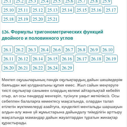
25.1
25.2
25.3
25.4
25.5
25.6
25.7
25.8
25.9
25.10
25.11
25.12
25.13
25.14
25.15
25.16
25.17
25.18
25.19
25.20
25.21
§26. Формулы тригонометрических функций
двойного и половинного углов
26.1
26.2
26.3
26.4
26.6
26.7
26.8
26.9
26.10
26.11
26.12
26.14
26.15
26.16
26.17
26.18
26.19
26.20
26.21
26.22
26.24
26.29
Мектеп оқушыларының пәндік оқулықтардың дайын шешімдерім
баяғыдан жиі қолданатыны құпия емес. Жыл сайын меңгеруге
тиісті оқулықтар санымен олардың көлемі айтарлықтай көбейіп
отыр, ал осы пәндерді менгеріп, түсінуге уақыт жеткіліксіз. Осы
себеппен балаларға көмектесу мақсатында, олардан талап
етілетін жүктемелерді азайтуға, күнделікті ментальды шаршауын
алдын-алу және үй жұмыстарына дайындалу тиімділігін арттыру
мақсатында мамандар дайын жауаптардан тұратын жинақтар
құрастырады.