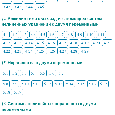
3.42
3.43
3.44
3.45
§4. Решение текстовых задач с помощью систем
нелинейных уравнений с двумя переменными
4.1
4.2
4.3
4.4
4.5
4.6
4.7
4.8
4.9
4.10
4.11
4.12
4.13
4.14
4.15
4.16
4.17
4.18
4.19
4.20
4.21
4.22
4.23
4.24
4.25
4.26
4.27
4.28
4.29
§5. Неравенства с двумя переменными
5.1
5.2
5.3
5.4
5.5
5.6
5.7
5.8
5.9
5.10
5.11
5.12
5.13
5.14
5.15
5.16
5.17
5.18
5.19
§6. Системы нелинейных неравенств с двумя
переменными