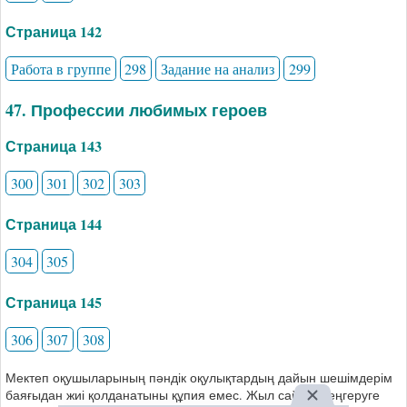
Страница 142
Работа в группе
298
Задание на анализ
299
47. Профессии любимых героев
Страница 143
300
301
302
303
Страница 144
304
305
Страница 145
306
307
308
Мектеп оқушыларының пәндік оқулықтардың дайын шешімдерім
баяғыдан жиі қолданатыны құпия емес. Жыл сайын меңгеруге