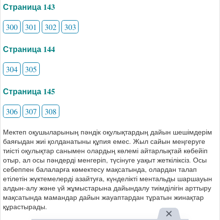
Страница 143
300
301
302
303
Страница 144
304
305
Страница 145
306
307
308
Мектеп оқушыларының пәндік оқулықтардың дайын шешімдерім
баяғыдан жиі қолданатыны құпия емес. Жыл сайын меңгеруге
тиісті оқулықтар санымен олардың көлемі айтарлықтай көбейіп
отыр, ал осы пәндерді менгеріп, түсінуге уақыт жеткіліксіз. Осы
себеппен балаларға көмектесу мақсатында, олардан талап
етілетін жүктемелерді азайтуға, күнделікті ментальды шаршауын
алдын-алу және үй жұмыстарына дайындалу тиімділігін арттыру
мақсатында мамандар дайын жауаптардан тұратын жинақтар
құрастырады.