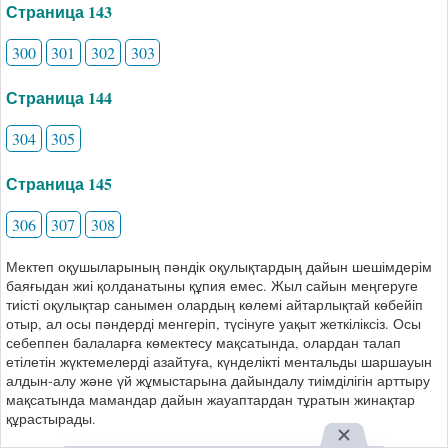
Страница 143
300
301
302
303
Страница 144
304
305
Страница 145
306
307
308
Мектеп оқушыларының пәндік оқулықтардың дайын шешімдерім
баяғыдан жиі қолданатыны құпия емес. Жыл сайын меңгеруге
тиісті оқулықтар санымен олардың көлемі айтарлықтай көбейіп
отыр, ал осы пәндерді менгеріп, түсінуге уақыт жеткіліксіз. Осы
себеппен балаларға көмектесу мақсатында, олардан талап
етілетін жүктемелерді азайтуға, күнделікті ментальды шаршауын
алдын-алу және үй жұмыстарына дайындалу тиімділігін арттыру
мақсатында мамандар дайын жауаптардан тұратын жинақтар
құрастырады.